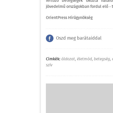
fertőző betegségek okozta halál
jövedelmű országokban fordul elő - t
OrientPress Hírügynökség
Oszd meg barátaiddal
Címkék:
áldozat
,
életmód
,
betegség
,
szív