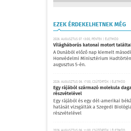
EZEK ÉRDEKELHETNEK MÉG
2026. AUGUSZTUS 07. 13:00, PÉNTEK | ÉLETMÓD
Világháborús katonai motort talál
A Dunából előző nap kiemelt másodi
Honvédelmi Minisztérium Hadtörténe
augusztus 5-én.
2026. AUGUSZTUS 06. 17:00, CSÜTÖRTÖK | ÉLETMÓD
Egy rájából származó molekula daga
részvételével
Egy rájából és egy dél-amerikai bé
hatását vizsgálták a Szegedi Biológ
részvételével
2026. AUGUSZTUS 06. 11:00, CSÜTÖRTÖK | ÉLETMÓD