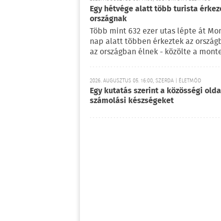
Egy hétvége alatt több turista érke
országnak
Több mint 632 ezer utas lépte át Mo
nap alatt többen érkeztek az ország
az országban élnek - közölte a mont
2026. AUGUSZTUS 05. 16:00, SZERDA | ÉLETMÓD
Egy kutatás szerint a közösségi oldal
számolási készségeket