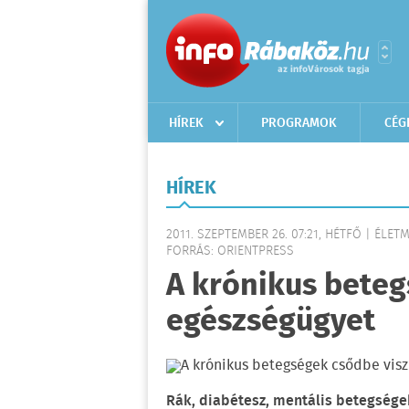
HÍREK
PROGRAMOK
CÉG
HÍREK
2011. SZEPTEMBER 26. 07:21, HÉTFŐ | ÉLE
FORRÁS: ORIENTPRESS
A krónikus beteg
egészségügyet
Rák, diabétesz, mentális betegsége