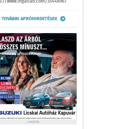
s://www.ingatlan.com/35448967
TOVÁBBI APRÓHIRDETÉSEK
HIRDETÉS