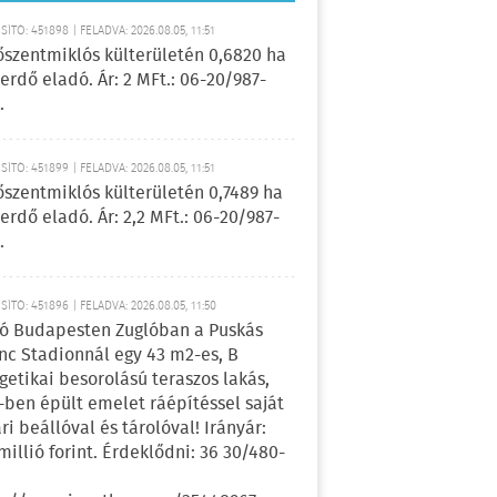
ÍTÓ: 451898 | FELADVA: 2026.08.05, 11:51
őszentmiklós külterületén 0,6820 ha
erdő eladó. Ár: 2 MFt.: 06-20/987-
.
ÍTÓ: 451899 | FELADVA: 2026.08.05, 11:51
őszentmiklós külterületén 0,7489 ha
erdő eladó. Ár: 2,2 MFt.: 06-20/987-
.
ÍTÓ: 451896 | FELADVA: 2026.08.05, 11:50
ó Budapesten Zuglóban a Puskás
nc Stadionnál egy 43 m2-es, B
getikai besorolású teraszos lakás,
-ben épült emelet ráépítéssel saját
ri beállóval és tárolóval! Irányár:
 millió forint. Érdeklődni: 36 30/480-