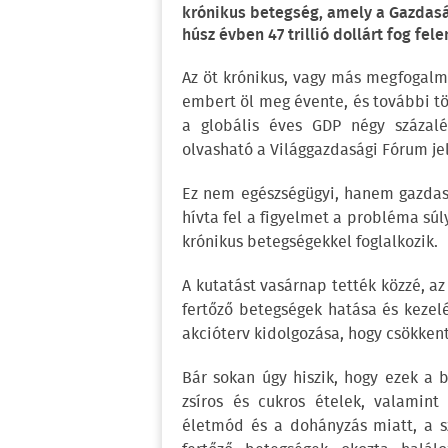
krónikus betegség, amely a Gazdasá
húsz évben 47 trillió dollárt fog fel
Az öt krónikus, vagy más megfogalm
embert öl meg évente, és további tö
a globális éves GDP négy százalé
olvasható a Világgazdasági Fórum je
Ez nem egészségügyi, hanem gazdasá
hívta fel a figyelmet a probléma súl
krónikus betegségekkel foglalkozik.
A kutatást vasárnap tették közzé, 
fertőző betegségek hatása és kezelé
akcióterv kidolgozása, hogy csökkent
Bár sokan úgy hiszik, hogy ezek a 
zsíros és cukros ételek, valamint
életmód és a dohányzás miatt, a 