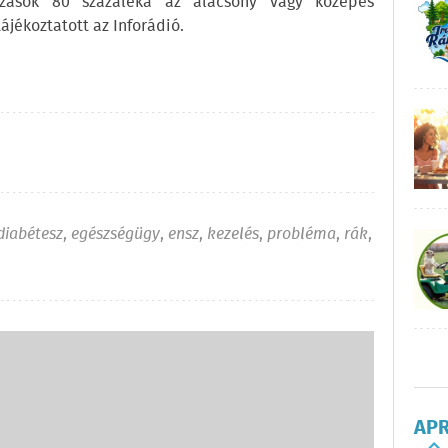
ozások 80 százaléka az alacsony vagy közepes
ájékoztatott az Inforádió.
diabétesz
,
egészségügy
,
ensz
,
kezelés
,
probléma
,
rák
,
AP