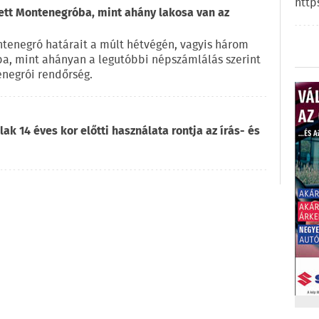
http
zett Montenegróba, mint ahány lakosa van az
ntenegró határait a múlt hétvégén, vagyis három
ba, mint ahányan a legutóbbi népszámlálás szerint
enegrói rendőrség.
ak 14 éves kor előtti használata rontja az írás- és