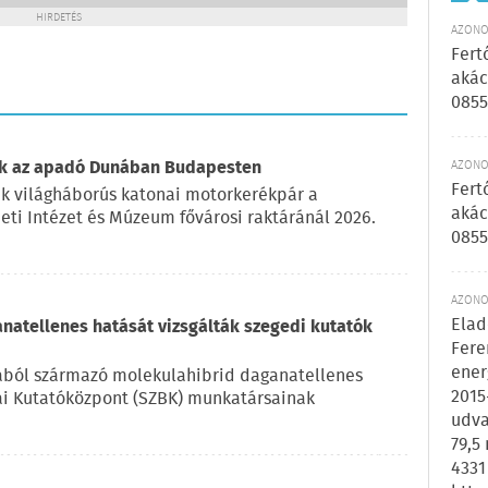
HIRDETÉS
AZONOS
Fert
akác
0855
tak az apadó Dunában Budapesten
AZONOS
Fert
k világháborús katonai motorkerékpár a
akác
ti Intézet és Múzeum fővárosi raktáránál 2026.
0855
AZONOS
Elad
natellenes hatását vizsgálták szegedi kutatók
Fere
ener
kából származó molekulahibrid daganatellenes
2015
iai Kutatóközpont (SZBK) munkatársainak
udva
79,5
4331