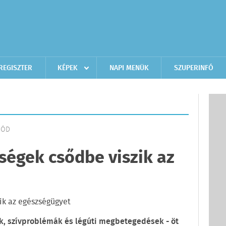
REGISZTER
KÉPEK
NAPI MENÜK
SZUPERINFÓ
TMÓD
ségek csődbe viszik az
k, szívproblémák és légúti megbetegedések - öt