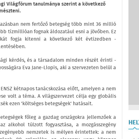
gi Világfórum tanulmánya szerint a következő
emészteni.
azásban nem fertőző betegség több mint 36 millió
bb tízmillióan fognak áldozatául esni a jövőben. Ez
kát fogja kitenni a következő két évtizedben -
lentésében.
gi kérdés, és a társadalom minden részét érinti -
yosságára Eva Jane-Llopis, aki a szervezeten belül a
az ENSZ kétnapos tanácskozása előtt, amelyen a nem
se volt a téma. A világszervezet célja egy globális
sék ezen 'költséges betegségek' hatásait.
betegségek főleg a gazdag országokra jellemzőek a
HE
 az alkohol túlzott fogyasztása, a mozgásszegény
szegényebb nemzetek is mélyen érintettek: a nem