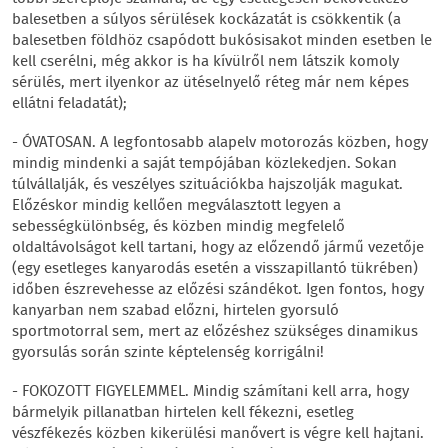
balesetben a súlyos sérülések kockázatát is csökkentik (a
balesetben földhöz csapódott bukósisakot minden esetben le
kell cserélni, még akkor is ha kívülről nem látszik komoly
sérülés, mert ilyenkor az ütéselnyelő réteg már nem képes
ellátni feladatát);
- ÓVATOSAN. A legfontosabb alapelv motorozás közben, hogy
mindig mindenki a saját tempójában közlekedjen. Sokan
túlvállalják, és veszélyes szituációkba hajszolják magukat.
Előzéskor mindig kellően megválasztott legyen a
sebességkülönbség, és közben mindig megfelelő
oldaltávolságot kell tartani, hogy az előzendő jármű vezetője
(egy esetleges kanyarodás esetén a visszapillantó tükrében)
időben észrevehesse az előzési szándékot. Igen fontos, hogy
kanyarban nem szabad előzni, hirtelen gyorsuló
sportmotorral sem, mert az előzéshez szükséges dinamikus
gyorsulás során szinte képtelenség korrigálni!
- FOKOZOTT FIGYELEMMEL. Mindig számítani kell arra, hogy
bármelyik pillanatban hirtelen kell fékezni, esetleg
vészfékezés közben kikerülési manővert is végre kell hajtani.