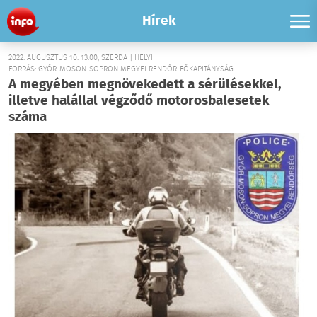
Hírek
2022. AUGUSZTUS 10. 13:00, SZERDA | HELYI
FORRÁS: GYŐR-MOSON-SOPRON MEGYEI RENDŐR-FŐKAPITÁNYSÁG
A megyében megnövekedett a sérülésekkel,
illetve halállal végződő motorosbalesetek
száma