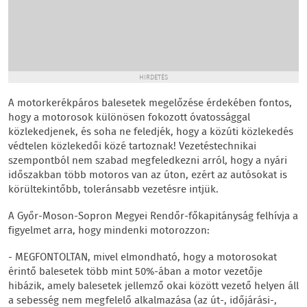
HIRDETÉS
A motorkerékpáros balesetek megelőzése érdekében fontos,
hogy a motorosok különösen fokozott óvatossággal
közlekedjenek, és soha ne feledjék, hogy a közúti közlekedés
védtelen közlekedői közé tartoznak! Vezetéstechnikai
szempontból nem szabad megfeledkezni arról, hogy a nyári
időszakban több motoros van az úton, ezért az autósokat is
körültekintőbb, toleránsabb vezetésre intjük.
A Győr-Moson-Sopron Megyei Rendőr-főkapitányság felhívja a
figyelmet arra, hogy mindenki motorozzon:
- MEGFONTOLTAN, mivel elmondható, hogy a motorosokat
érintő balesetek több mint 50%-ában a motor vezetője
hibázik, amely balesetek jellemző okai között vezető helyen áll
a sebesség nem megfelelő alkalmazása (az út-, időjárási-,