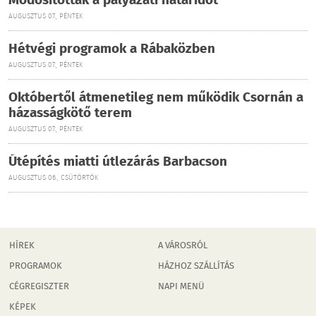
Módosították a pályázati határidőt
AUGUSZTUS 07., PÉNTEK
Hétvégi programok a Rábaközben
AUGUSZTUS 07., PÉNTEK
Októbertől átmenetileg nem működik Csornán a
házasságkötő terem
AUGUSZTUS 07., PÉNTEK
Útépítés miatti útlezárás Barbacson
AUGUSZTUS 06., CSÜTÖRTÖK
HÍREK
A VÁROSRÓL
PROGRAMOK
HÁZHOZ SZÁLLÍTÁS
CÉGREGISZTER
NAPI MENÜ
KÉPEK