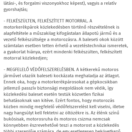
látási-, és forgalmi viszonyokhoz képest), vagyis a relatív
gyorshajtás;
- FELKÉSZÜLTEN, FELKÉSZÍTETT MOTORRAL. A
motorkerékpárok közlekedésben történő részvételének is
alapfeltétele a műszakilag kifogástalan állapotú jármű és a
vezető felkészültsége a motorozásra. A baleseti okok között
számtalan esetben tetten érhető a vezetéstechnikai ismeretek,
a gyakorlat hiánya, ezért mindenki felkészülten, felkészített
motorral közlekedjen;
- MEGFELELŐ VÉDŐFELSZERELÉSBEN. A kétkerekű motoros
járművel utazók baleseti kockázata meghaladja az átlagot.
Ennek oka, hogy a motorkerékpárosokat a gépkocsikban
jellemző passzív biztonsági megoldások nem védik, így
közlekedési baleset esetén testük közvetlen fizikai
behatásoknak van kitéve. Ezért fontos, hogy motorozás
közben mindig megfelelő védőfelszerelést kell viselni, illetve
nagy hangsúlyt kell fektetni az öltözékre is. Az élénk színű
bukósisak, motorosruha és motoros csizma nemcsak
könnyebben észrevehetővé teszi a motorost a közlekedés
többi szereplője számára, de egy esetlegesen bekövetkező