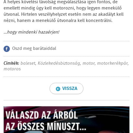
A helyes követési távolság megválasztása igen fontos, de
emellett mindig úgy kell motorozni, hogy legyen menekülő
útvonal. Hirtelen veszélyhelyzet esetén nem az akadályt kell
nézni, hanem a menekülő útvonalra kell koncentrálni.
…hogy mindenki hazaérjen!
Oszd meg barátaiddal
Címkék:
baleset
,
Közlekedésbiztonság
,
motor
,
motorkerékpár
,
motoros
VISSZA