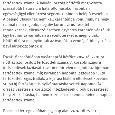
fertőzöttek száma. A balkáni ország hétfőtől megnyitotta
szárazföldi határait, a határállomásokon azonban
egészségügyi ellenőrzést végeznek minden belépő esetében.
A belépő utasoknak nem kell karanténba vonulniuk, ha négy
napnál nem régebbi, negatív koronavírus-teszttel
rendelkeznek, ellenkező esetben egyhetes karantén vár rájuk.
Egy hét múlva várhatóan a repülőtereket is megnyitják.
Hétfőtől újra megnyitottak az óvodák, a vendéglátóhelyek és a
bevásárlóközpontok is.
Észak-Macedóniában vasárnapról hétfőre 2164-ről 2226-ra
nőtt az azonosított fertőzöttek száma. A korábbi szigorú
intézkedések lazítását követően hirtelen megnőtt az újonnan
fertőzöttek száma, míg korábban naponta legfeljebb 15-20
fertőzöttet regisztráltak, a kijárási tilalom eltörlését követően
50-60 új fertőzöttet is nyilvántartásba vettek naponta. Az
ország vezetése a korlátozó intézkedések újbóli bevezetését
helyezte kilátásba, ha nem kezd el csökkenni a héten a napi új
fertőzöttek száma.
Bosznia-Hercegovinában egy nap alatt 2494-ről 2510-re