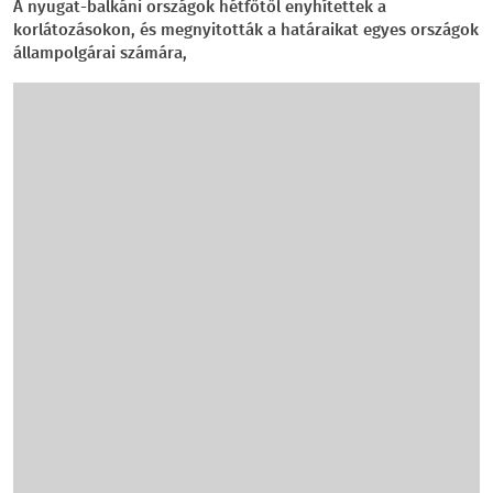
A nyugat-balkáni országok hétfőtől enyhítettek a
korlátozásokon, és megnyitották a határaikat egyes országok
állampolgárai számára,