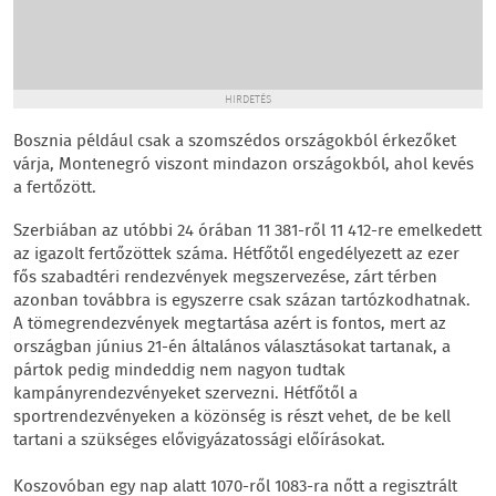
HIRDETÉS
Bosznia például csak a szomszédos országokból érkezőket
várja, Montenegró viszont mindazon országokból, ahol kevés
a fertőzött.
Szerbiában az utóbbi 24 órában 11 381-ről 11 412-re emelkedett
az igazolt fertőzöttek száma. Hétfőtől engedélyezett az ezer
fős szabadtéri rendezvények megszervezése, zárt térben
azonban továbbra is egyszerre csak százan tartózkodhatnak.
A tömegrendezvények megtartása azért is fontos, mert az
országban június 21-én általános választásokat tartanak, a
pártok pedig mindeddig nem nagyon tudtak
kampányrendezvényeket szervezni. Hétfőtől a
sportrendezvényeken a közönség is részt vehet, de be kell
tartani a szükséges elővigyázatossági előírásokat.
Koszovóban egy nap alatt 1070-ről 1083-ra nőtt a regisztrált