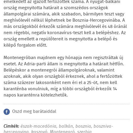
emelkedett az igazolt fertőzöttek száma. A nyugat-balkáni
ország megnyitotta határait a szomszédos országok
állampolgárai számára, akik szabadon, bármilyen teszt vagy
meghívólevél nélkül léphetnek be Bosznia-Hercegovinába. A
más országokból érkezők számára meghívólevél és 48 óránál
nem régebbi, negatív koronavírus-teszt kell a belépéshez. Az
ország emellett a repülőtereit is megnyitotta a belépő és
kilépő forgalom előtt.
Montenegróban majdnem egy hónapja nem regisztráltak új
esetet. Az Adria-parti állam is megnyitotta a határait hétfőn.
Belépéskor a montenegrói állampolgároknak, valamint
azoknak, akik olyan országból érkeznek, ahol a fertőzöttek
száma százezer lakosonként nem éri el a 25-öt, nem kell
karanténba vonulniuk, míg a többi országból érkezők 14
napos karanténra kötelezhetők.
Oszd meg barátaiddal
Címkék:
észak-macedónia
,
balkán
,
bosznia
,
boszniva-
hercegovina
,
koszovó
,
Montenegró
,
szerbia