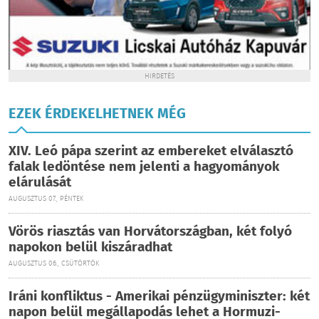
HIRDETÉS
EZEK ÉRDEKELHETNEK MÉG
XIV. Leó pápa szerint az embereket elválasztó
falak ledöntése nem jelenti a hagyományok
elárulását
AUGUSZTUS 07., PÉNTEK
Vörös riasztás van Horvátországban, két folyó
napokon belül kiszáradhat
AUGUSZTUS 06., CSÜTÖRTÖK
Iráni konfliktus - Amerikai pénzügyminiszter: két
napon belül megállapodás lehet a Hormuzi-