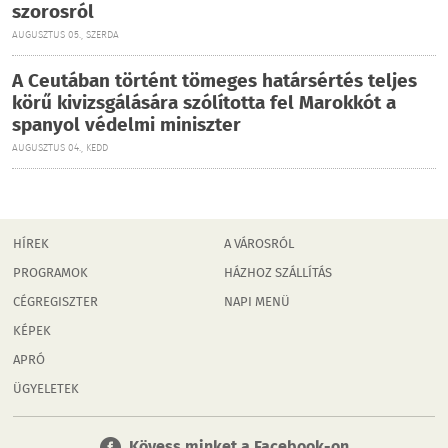
szorosról
AUGUSZTUS 05., SZERDA
A Ceutában történt tömeges határsértés teljes
körű kivizsgálására szólította fel Marokkót a
spanyol védelmi miniszter
AUGUSZTUS 04., KEDD
HÍREK
A VÁROSRÓL
PROGRAMOK
HÁZHOZ SZÁLLÍTÁS
CÉGREGISZTER
NAPI MENÜ
KÉPEK
APRÓ
ÜGYELETEK
Kövess minket a Facebook-on