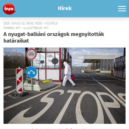
Hírek
2020. JÚNIUS 02. 05:00, KEDD | KÜLFÖLD
FORRÁS: MTI - ILLUSZTRÁCIÓ: MTI
A nyugat-balkáni országok megnyitották
határaikat