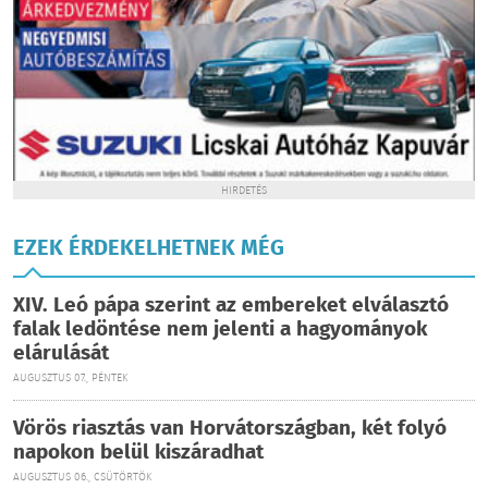
HIRDETÉS
EZEK ÉRDEKELHETNEK MÉG
XIV. Leó pápa szerint az embereket elválasztó
falak ledöntése nem jelenti a hagyományok
elárulását
AUGUSZTUS 07., PÉNTEK
Vörös riasztás van Horvátországban, két folyó
napokon belül kiszáradhat
AUGUSZTUS 06., CSÜTÖRTÖK