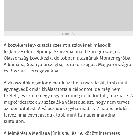
HIRDETÉS
A közvélemény-kutatás szerint a szlovének második
legkedvesebb célpontja Szlovénia, majd Görögország és
Olaszország következik, de többen utaznának Montenegróba,
Albániába, Spanyolországba, Törökországba, Magyarországra
és Bosznia-Hercegovinába.
A válaszadók egyötöde már kifizette a nyaralását, több mint
egynegyedük már kiválasztotta a célpontot, de még nem
fizetett, és szintén egynegyedük még nem döntött, utazna-e. A
megkérdezettek 29 százaléka válaszolta azt, hogy nem tervez
az idén üdülést. A válaszadók egyharmada 4-7 napos üdülést
tervez, míg egynegyedük több mint tíz napig maradna
külföldön.
A felmérést a Mediana június 16. és 19. között internetes