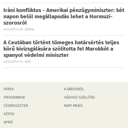
Iráni konfliktus - Amerikai pénzügyminiszter: két
napon belül megállapodás lehet a Hormuzi-
szorosról
AUGUSZTUS 05., SZERDA
A Ceutában történt tömeges határsértés teljes
körű kivizsgálására szólította fel Marokkót a
spanyol védelmi miniszter
AUGUSZTUS 04., KEDD
HÍREK
A VÁROSRÓL
PROGRAMOK
HÁZHOZ SZÁLLÍTÁS
CÉGREGISZTER
NAPI MENÜ
KÉPEK
APRÓ