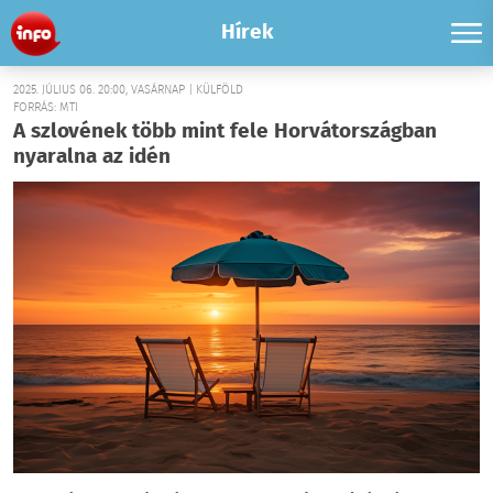
Hírek
2025. JÚLIUS 06. 20:00, VASÁRNAP | KÜLFÖLD
FORRÁS: MTI
A szlovének több mint fele Horvátországban
nyaralna az idén