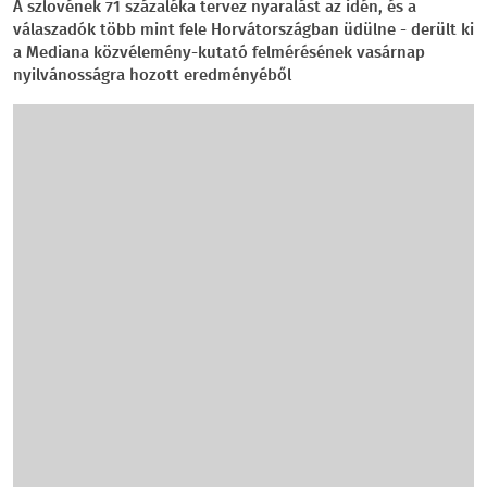
A szlovének 71 százaléka tervez nyaralást az idén, és a
válaszadók több mint fele Horvátországban üdülne - derült ki
a Mediana közvélemény-kutató felmérésének vasárnap
nyilvánosságra hozott eredményéből