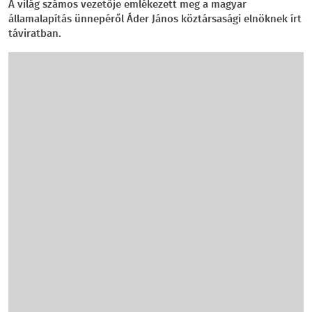
A világ számos vezetője emlékezett meg a magyar
államalapítás ünnepéről Áder János köztársasági elnöknek írt
táviratban.