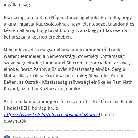
jogállamiság.
Hszi Csing-pin, a Kínai Népköztársaság elnöke kiemelte, hogy
a kínai-magyar kapcsolatoknak nagy jelentőséget tulajdonít és
készen áll arra, hogy tovább dolgozzanak együtt közösen a
két ország, a két nép érdekében.
Megemlékezett a magyar államalapítás ünnepéről Frank-
Walter Steinmeier, a Németországi Szövetségi Köztársaság
szövetségi elnöke; Emmanuel Macron, a Francia Köztársaság
elnöke; Borut Pahor, a Szlovén Köztársaság elnöke; Sergio
Mattarella, az Olasz Köztársaság elnöke; Alexander Van der
Bellen, az Osztrák Köztársaság szövetségi elnöke és Ram Nath
Kovind, az Indiai Köztársaság elnöke.
Az államalapítás ünnepére írt köszöntők a Köztársasági Elnöki
Hivatal (KEH) honlapján, a
https://www.keh.hu/elnoki_postalada&pnr=1
linken
olvashatók.