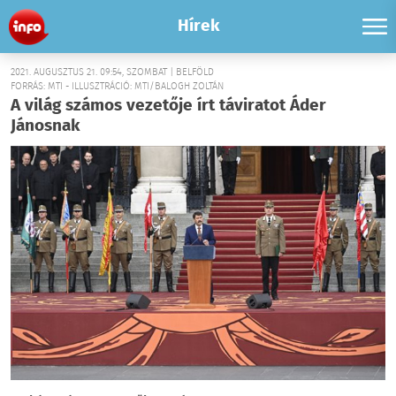
Hírek
2021. AUGUSZTUS 21. 09:54, SZOMBAT | BELFÖLD
FORRÁS: MTI - ILLUSZTRÁCIÓ: MTI/BALOGH ZOLTÁN
A világ számos vezetője írt táviratot Áder
Jánosnak