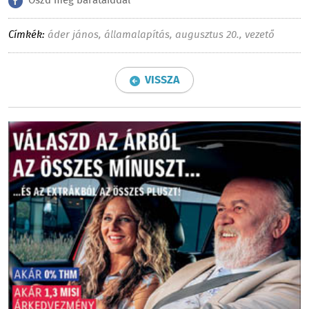
Oszd meg barátaiddal
Címkék:
áder jános
,
államalapítás
,
augusztus 20.
,
vezető
VISSZA