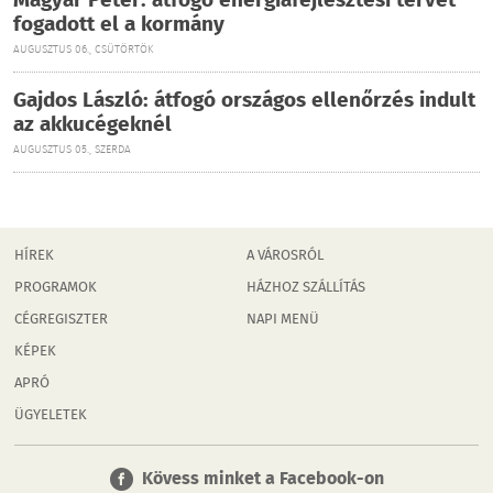
Magyar Péter: átfogó energiafejlesztési tervet
fogadott el a kormány
AUGUSZTUS 06., CSÜTÖRTÖK
Gajdos László: átfogó országos ellenőrzés indult
az akkucégeknél
AUGUSZTUS 05., SZERDA
HÍREK
A VÁROSRÓL
PROGRAMOK
HÁZHOZ SZÁLLÍTÁS
CÉGREGISZTER
NAPI MENÜ
KÉPEK
APRÓ
ÜGYELETEK
Kövess minket a Facebook-on