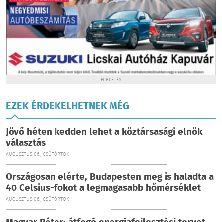
HIRDETÉS
EZEK ÉRDEKELHETNEK MÉG
Jövő héten kedden lehet a köztársasági elnök
választás
AUGUSZTUS 06., CSÜTÖRTÖK
Országosan elérte, Budapesten meg is haladta a
40 Celsius-fokot a legmagasabb hőmérséklet
AUGUSZTUS 06., CSÜTÖRTÖK