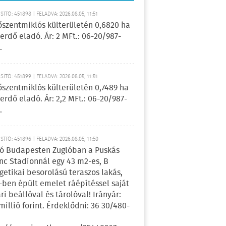
ÍTÓ: 451898 | FELADVA: 2026.08.05, 11:51
őszentmiklós külterületén 0,6820 ha
erdő eladó. Ár: 2 MFt.: 06-20/987-
.
ÍTÓ: 451899 | FELADVA: 2026.08.05, 11:51
őszentmiklós külterületén 0,7489 ha
erdő eladó. Ár: 2,2 MFt.: 06-20/987-
.
ÍTÓ: 451896 | FELADVA: 2026.08.05, 11:50
ó Budapesten Zuglóban a Puskás
nc Stadionnál egy 43 m2-es, B
getikai besorolású teraszos lakás,
-ben épült emelet ráépítéssel saját
ri beállóval és tárolóval! Irányár:
 millió forint. Érdeklődni: 36 30/480-