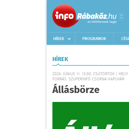
HÍREK
PROGRAMOK
CÉG
HÍREK
2026. JÚNIUS 11. 13:00, CSÜTÖRTÖK | HELYI
FORRÁS: SZUPERINFÓ CSORNA-KAPUVÁR
Állásbörze