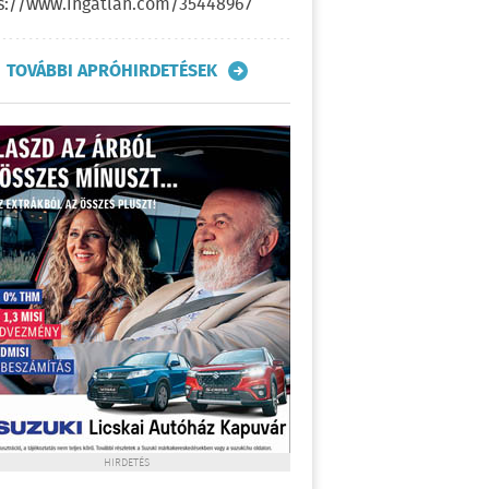
s://www.ingatlan.com/35448967
TOVÁBBI APRÓHIRDETÉSEK
HIRDETÉS