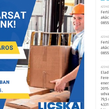
AZONOS
Fert
akác
0855
AZONOS
Fert
akác
0855
AZONOS
Elad
Fere
ener
2015
udva
79,5
4331