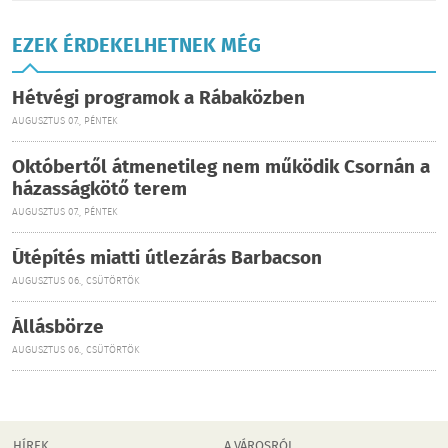
EZEK ÉRDEKELHETNEK MÉG
Hétvégi programok a Rábaközben
AUGUSZTUS 07., PÉNTEK
Októbertől átmenetileg nem működik Csornán a
házasságkötő terem
AUGUSZTUS 07., PÉNTEK
Útépítés miatti útlezárás Barbacson
AUGUSZTUS 06., CSÜTÖRTÖK
Állásbörze
AUGUSZTUS 06., CSÜTÖRTÖK
HÍREK
A VÁROSRÓL