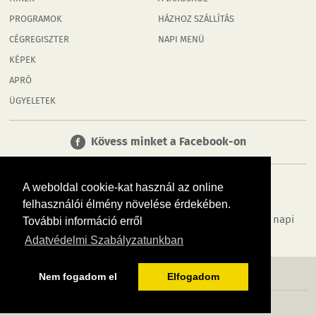
PROGRAMOK
HÁZHOZ SZÁLLÍTÁS
CÉGREGISZTER
NAPI MENÜ
KÉPEK
APRÓ
ÜGYELETEK
Kövess minket a Facebook-on
A weboldal cookie-kat használ az online
felhasználói élmény növelése érdekében.
Tudj meg többet városodról! Hírek, programok, képek, napi
További információ erről
menü, cégek…. és minden, ami Rábaköz
Adatvédelmi Szabályzatunkban
MÉDIAAJÁNLÓ
ADATVÉDELEM
IMPRESSZUM
RÓLUNK
ÁSZF
Nem fogadom el
Elfogadom
Copyright InfoVárosok. Minden jog fenntartva. | Web design & arculat by
Voov