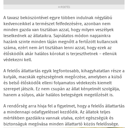
HIRDETÉS
A tavasz beköszöntével egyre többen indulnak négylábú
kedvenceikkel a természet felfedezésére, azonban nem
minden gazda van tisztában azzal, hogy milyen veszélyek
leselkednek az állataikra. Sajnálatos módon napjainkra
hazánk szinte minden táján megnőtt a fertőzött kullancsok
száma, ezért nem árt tisztában lenni azzal, hogy ezek az
élősködők akár halálos kórokat is terjeszthetnek – ellenük
védekezni kell.
A felelős állattartás egyik legfontosabb, kihagyhatatlan része a
kutyák, macskák egészségének megőrzése, amelyben a külső
és belső élősködők elleni folyamatos védekezés kiemelt
szerepet játszik. Ez nem csupán az állat kényelmét szolgálja,
hanem a súlyos, akár halálos betegségek megelőzését is.
A rendőrség arra hívja fel a figyelmet, hogy a felelős állattartás
a mindennapi odafigyeléssel kezdődik. Az állatok teljes
mértékben gazdáikra vannak utalva, ezért egészségük és
biztonságuk megóvása minden állattartó közös felelőssége.