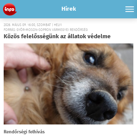
Hírek
2026. MÁJUS 09. 16:00, SZOMBAT | HELYI
FORRÁS: GYŐR-MOSON-SOPRON VÁRMEGYEI RENDŐRSÉG
Közös felelősségünk az állatok védelme
Rendőrségi felhívás