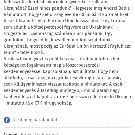
feltesszük a kérdést: akarnak fegyvereket szállítani
Ukrajnába? Ezzel nincs gondunk" - jegyezte meg Andrej Babis.
Rámutatott, hogy Csehország évente 60 milliárd koronát fizet
be az Ukrajnát segítő Európai Unió kasszájába. "Egy koronát
sem adunk a költségvetésből fegyverekre Ukrajnának" -
szögezte le. "Csehország számára sincs pénzünk. Úgy
gondolom, hogy eddig közvetlen módon segítettünk
Ukrajnának, most pedig az Európai Unión keresztül fogjuk ezt
tenni" - tette hozzá.
A választáson győztes politikus már korábban több ízben
kétségeket fogalmazott meg a lőszerbeszerzési
kezdeményezéssel kapcsolatban; azt állította, hogy nem
átlátható, s csak magáncégek keresnek rajta. Jan Lipavsky
cseh külügyminiszter visszautasította a bírálatokat. A cseh
kezdeményezés által eddig mintegy 3,5 millió darab nagy
kaliberű lőszert kapott az orosz agresszió ellen küzdő Ukrajna
- mutatott rá a CTK hírügynökség.
Oszd meg barátaiddal