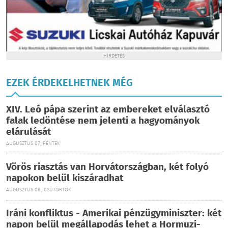
HIRDETÉS
EZEK ÉRDEKELHETNEK MÉG
XIV. Leó pápa szerint az embereket elválasztó
falak ledöntése nem jelenti a hagyományok
elárulását
AUGUSZTUS 07., PÉNTEK
Vörös riasztás van Horvátországban, két folyó
napokon belül kiszáradhat
AUGUSZTUS 06., CSÜTÖRTÖK
Iráni konfliktus - Amerikai pénzügyminiszter: két
napon belül megállapodás lehet a Hormuzi-