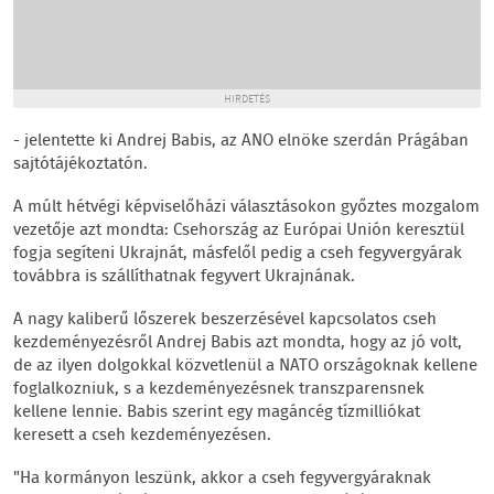
HIRDETÉS
- jelentette ki Andrej Babis, az ANO elnöke szerdán Prágában
sajtótájékoztatón.
A múlt hétvégi képviselőházi választásokon győztes mozgalom
vezetője azt mondta: Csehország az Európai Unión keresztül
fogja segíteni Ukrajnát, másfelől pedig a cseh fegyvergyárak
továbbra is szállíthatnak fegyvert Ukrajnának.
A nagy kaliberű lőszerek beszerzésével kapcsolatos cseh
kezdeményezésről Andrej Babis azt mondta, hogy az jó volt,
de az ilyen dolgokkal közvetlenül a NATO országoknak kellene
foglalkozniuk, s a kezdeményezésnek transzparensnek
kellene lennie. Babis szerint egy magáncég tízmilliókat
keresett a cseh kezdeményezésen.
"Ha kormányon leszünk, akkor a cseh fegyvergyáraknak