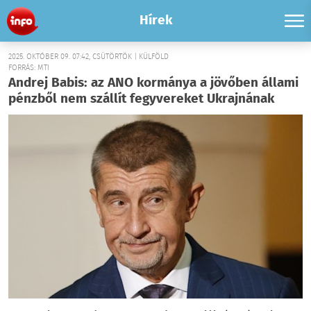
Hírek
2025. OKTÓBER 09. 07:42, CSÜTÖRTÖK | KÜLFÖLD
FORRÁS: MTI
Andrej Babis: az ANO kormánya a jövőben állami
pénzből nem szállít fegyvereket Ukrajnának