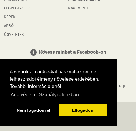
CÉGREGISZTER
NAPI MENÜ
KÉPEK
APRÓ
ÜGYELETEK
Kövess minket a Facebook-on
A weboldal cookie-kat használ az online
felhasználói élmény növelése érdekében.
Tudj meg többet városodról! Hírek, programok, képek, napi
További információ erről
menü, cégek…. és minden, ami Rábaköz
Adatvédelmi Szabályzatunkban
MÉDIAAJÁNLÓ
ADATVÉDELEM
IMPRESSZUM
RÓLUNK
ÁSZF
Nem fogadom el
Elfogadom
Copyright InfoVárosok. Minden jog fenntartva. | Web design & arculat by
Voov