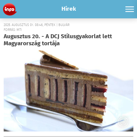
Hírek
2025. AUGUSZTUS 01. 08:46, PÉNTEK | BULVÁR
FORRÁS: MTI
Augusztus 20. - A DCJ Stílusgyakorlat lett
Magyarország tortája