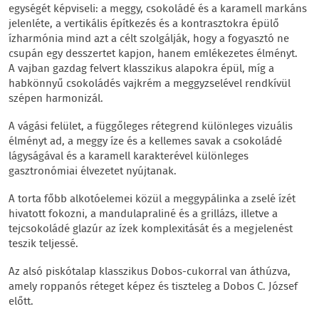
egységét képviseli: a meggy, csokoládé és a karamell markáns
jelenléte, a vertikális építkezés és a kontrasztokra épülő
ízharmónia mind azt a célt szolgálják, hogy a fogyasztó ne
csupán egy desszertet kapjon, hanem emlékezetes élményt.
A vajban gazdag felvert klasszikus alapokra épül, míg a
habkönnyű csokoládés vajkrém a meggyzselével rendkívül
szépen harmonizál.
A vágási felület, a függőleges rétegrend különleges vizuális
élményt ad, a meggy íze és a kellemes savak a csokoládé
lágyságával és a karamell karakterével különleges
gasztronómiai élvezetet nyújtanak.
A torta főbb alkotóelemei közül a meggypálinka a zselé ízét
hivatott fokozni, a mandulapraliné és a grillázs, illetve a
tejcsokoládé glazúr az ízek komplexitását és a megjelenést
teszik teljessé.
Az alsó piskótalap klasszikus Dobos-cukorral van áthúzva,
amely roppanós réteget képez és tiszteleg a Dobos C. József
előtt.