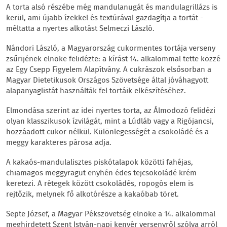
A torta alsó részébe még mandulanugát és mandulagrillázs is
kerül, ami újabb ízekkel és textúrával gazdagítja a tortát -
méltatta a nyertes alkotást Selmeczi László.
Nándori László, a Magyarország cukormentes tortája verseny
zsűrijének elnöke felidézte: a kírást 14. alkalommal tette közzé
az Egy Csepp Figyelem Alapítvány. A cukrászok elsősorban a
Magyar Dietetikusok Országos Szövetsége által jóváhagyott
alapanyaglistát használták fel tortáik elkészítéséhez.
Elmondása szerint az idei nyertes torta, az Álmodozó felidézi
olyan klasszikusok ízvilágát, mint a Lúdláb vagy a Rigójancsi,
hozzáadott cukor nélkül. Különlegességét a csokoládé és a
meggy karakteres párosa adja.
A kakaós-mandulalisztes piskótalapok közötti fahéjas,
chiamagos meggyragut enyhén édes tejcsokoládé krém
keretezi. A rétegek között csokoládés, ropogós elem is
rejtőzik, melynek fő alkotórésze a kakaóbab töret.
Septe József, a Magyar Pékszövetség elnöke a 14. alkalommal
meghirdetett Szent István-napi kenyér versenyről szólva arról