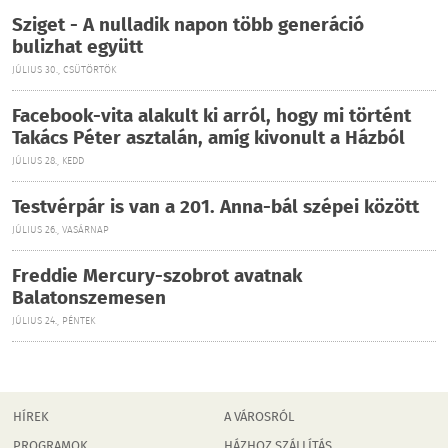
Sziget - A nulladik napon több generáció
bulizhat együtt
JÚLIUS 30., CSÜTÖRTÖK
Facebook-vita alakult ki arról, hogy mi történt
Takács Péter asztalán, amíg kivonult a Házból
JÚLIUS 28., KEDD
Testvérpár is van a 201. Anna-bál szépei között
JÚLIUS 26., VASÁRNAP
Freddie Mercury-szobrot avatnak
Balatonszemesen
JÚLIUS 24., PÉNTEK
HÍREK
A VÁROSRÓL
PROGRAMOK
HÁZHOZ SZÁLLÍTÁS