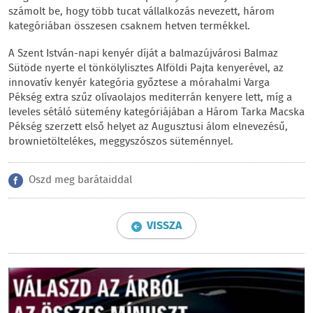
számolt be, hogy több tucat vállalkozás nevezett, három
kategóriában összesen csaknem hetven termékkel.
A Szent István-napi kenyér díját a balmazújvárosi Balmaz
Sütöde nyerte el tönkölylisztes Alföldi Pajta kenyerével, az
innovatív kenyér kategória győztese a mórahalmi Varga
Pékség extra szűz olívaolajos mediterrán kenyere lett, míg a
leveles sétáló sütemény kategóriájában a Három Tarka Macska
Pékség szerzett első helyet az Augusztusi álom elnevezésű,
brownietöltelékes, meggyszószos süteménnyel.
Oszd meg barátaiddal
VISSZA