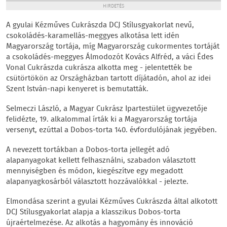
HIRDETÉS
A gyulai Kézműves Cukrászda DCJ Stílusgyakorlat nevű,
csokoládés-karamellás-meggyes alkotása lett idén
Magyarország tortája, míg Magyarország cukormentes tortáját
a csokoládés-meggyes Álmodozót Kovács Alfréd, a váci Édes
Vonal Cukrászda cukrásza alkotta meg - jelentették be
csütörtökön az Országházban tartott díjátadón, ahol az idei
Szent István-napi kenyeret is bemutatták.
Selmeczi László, a Magyar Cukrász Ipartestület ügyvezetője
felidézte, 19. alkalommal írták ki a Magyarország tortája
versenyt, ezúttal a Dobos-torta 140. évfordulójának jegyében.
A nevezett tortákban a Dobos-torta jellegét adó
alapanyagokat kellett felhasználni, szabadon választott
mennyiségben és módon, kiegészítve egy megadott
alapanyagkosárból választott hozzávalókkal - jelezte.
Elmondása szerint a gyulai Kézműves Cukrászda által alkotott
DCJ Stílusgyakorlat alapja a klasszikus Dobos-torta
újraértelmezése. Az alkotás a hagyomány és innováció