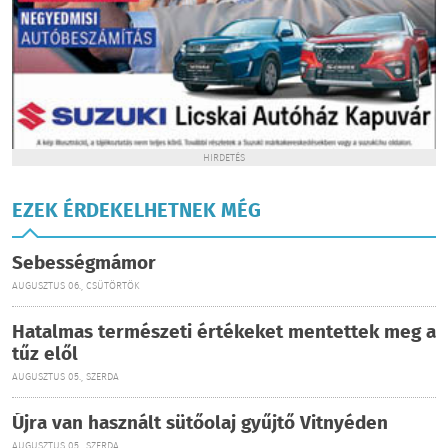
HIRDETÉS
EZEK ÉRDEKELHETNEK MÉG
Sebességmámor
AUGUSZTUS 06., CSÜTÖRTÖK
Hatalmas természeti értékeket mentettek meg a
tűz elől
AUGUSZTUS 05., SZERDA
Újra van használt sütőolaj gyűjtő Vitnyéden
AUGUSZTUS 05., SZERDA