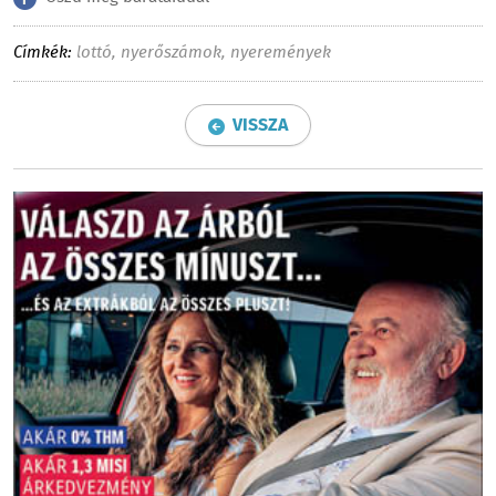
Címkék:
lottó
,
nyerőszámok
,
nyeremények
VISSZA