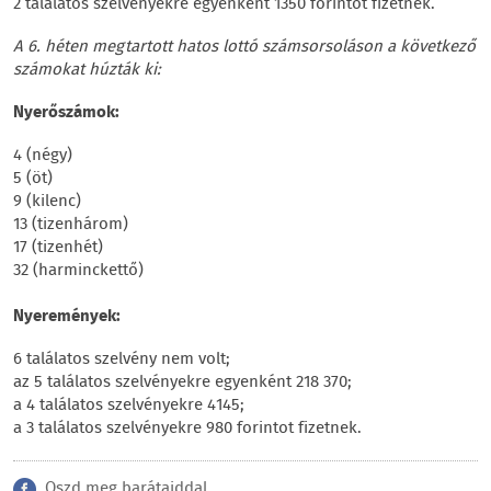
2 találatos szelvényekre egyenként 1350 forintot fizetnek.
A 6. héten megtartott hatos lottó számsorsoláson a következő
számokat húzták ki:
Nyerőszámok:
4 (négy)
5 (öt)
9 (kilenc)
13 (tizenhárom)
17 (tizenhét)
32 (harminckettő)
Nyeremények:
6 találatos szelvény nem volt;
az 5 találatos szelvényekre egyenként 218 370;
a 4 találatos szelvényekre 4145;
a 3 találatos szelvényekre 980 forintot fizetnek.
Oszd meg barátaiddal