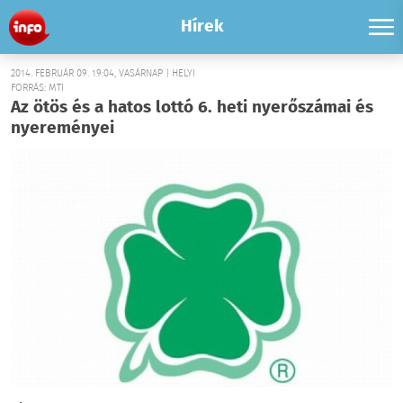
Hírek
2014. FEBRUÁR 09. 19:04, VASÁRNAP | HELYI
FORRÁS: MTI
Az ötös és a hatos lottó 6. heti nyerőszámai és
nyereményei