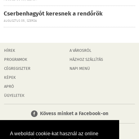
Cserbenhagyót keresnek a rendőrök
AUGUSZTUS 05., SZERDA
HÍREK
A VÁROSRÓL
PROGRAMOK
HÁZHOZ SZÁLLÍTÁS
CÉGREGISZTER
NAPI MENÜ
KÉPEK
APRÓ
ÜGYELETEK
Kövess minket a Facebook-on
A weboldal cookie-kat használ az online