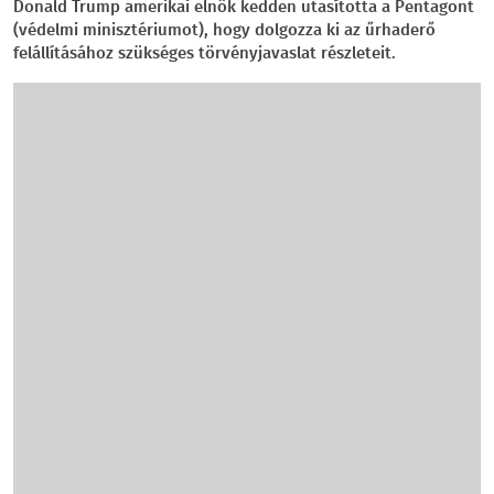
Donald Trump amerikai elnök kedden utasította a Pentagont
(védelmi minisztériumot), hogy dolgozza ki az űrhaderő
felállításához szükséges törvényjavaslat részleteit.