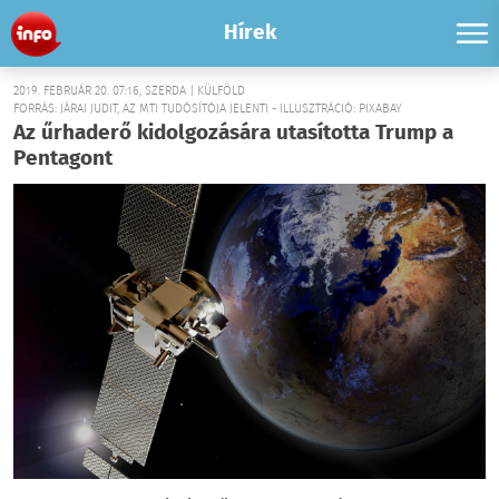
Hírek
2019. FEBRUÁR 20. 07:16, SZERDA | KÜLFÖLD
FORRÁS: JÁRAI JUDIT, AZ MTI TUDÓSÍTÓJA JELENTI - ILLUSZTRÁCIÓ: PIXABAY
Az űrhaderő kidolgozására utasította Trump a
Pentagont