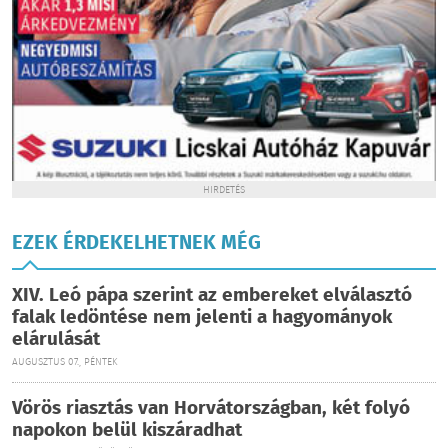
HIRDETÉS
EZEK ÉRDEKELHETNEK MÉG
XIV. Leó pápa szerint az embereket elválasztó
falak ledöntése nem jelenti a hagyományok
elárulását
AUGUSZTUS 07., PÉNTEK
Vörös riasztás van Horvátországban, két folyó
napokon belül kiszáradhat