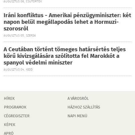
AUGUSZTUS 06., CSÜTÖRTÖK
Iráni konfliktus - Amerikai pénzügyminiszter: két
napon belül megállapodás lehet a Hormuzi-
szorosról
AUGUSZTUS 05., SZERDA
A Ceutában történt tömeges határsértés teljes
körű kivizsgálására szólította fel Marokkót a
spanyol védelmi miniszter
AUGUSZTUS 04., KEDD
HÍREK
A VÁROSRÓL
PROGRAMOK
HÁZHOZ SZÁLLÍTÁS
CÉGREGISZTER
NAPI MENÜ
KÉPEK
APRÓ