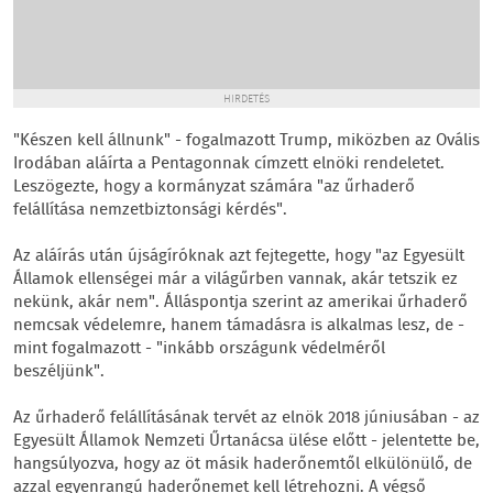
HIRDETÉS
"Készen kell állnunk" - fogalmazott Trump, miközben az Ovális
Irodában aláírta a Pentagonnak címzett elnöki rendeletet.
Leszögezte, hogy a kormányzat számára "az űrhaderő
felállítása nemzetbiztonsági kérdés".
Az aláírás után újságíróknak azt fejtegette, hogy "az Egyesült
Államok ellenségei már a világűrben vannak, akár tetszik ez
nekünk, akár nem". Álláspontja szerint az amerikai űrhaderő
nemcsak védelemre, hanem támadásra is alkalmas lesz, de -
mint fogalmazott - "inkább országunk védelméről
beszéljünk".
Az űrhaderő felállításának tervét az elnök 2018 júniusában - az
Egyesült Államok Nemzeti Űrtanácsa ülése előtt - jelentette be,
hangsúlyozva, hogy az öt másik haderőnemtől elkülönülő, de
azzal egyenrangú haderőnemet kell létrehozni. A végső