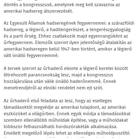
döntés a kongresszusé, amelynek meg kell szavaznia az
amerikai hadsereg átszervezését.
Az Egyesült Államok hadseregének fegyvernemei: a szárazföldi
hadsereg, a légierő, a haditengerészet, a tengerészgyalogság
és a parti őrség. Ehhez csatlakozik majd egyenrangúként az
űrfegyvernem. Elemzők szerint ilyen jelentőségű átalakítás az
amerikai hadseregen belül 1947-ben történt, amikor a légierő
vált önálló fegyvernemmé.
A tervek szerint az űrhaderő eleinte a légierő keretei között
létrehozott parancsnokság lesz, majd a kongresszus
hozzájárulása után válik önálló haderőnemmé. Ennek
menetrendjéről az elnöki rendelet nem ejt szót.
Az űrhaderő első feladata az lesz, hogy az esetleges
támadásoktól megvédje az amerikai tulajdont, az amerikai
eszközöket a világűrben. Ennek egyik módja a támadásokkal
szemben ellenállóbb műholdak építése, vagy a műholdakat
többször felhasználható hordozórakéták alkalmazása.
Emellett megelőző lépés lehet az ellenséges műholdpusztító