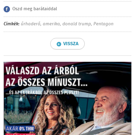
Oszd meg barátaiddal
Címkék:
űrhaderő
,
amerika
,
donald trump
,
Pentagon
VISSZA