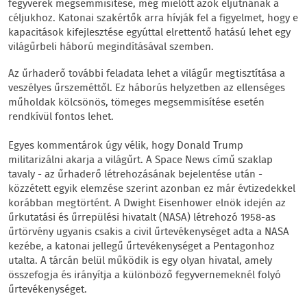
fegyverek megsemmisítése, még mielőtt azok eljutnának a
céljukhoz. Katonai szakértők arra hívják fel a figyelmet, hogy e
kapacitások kifejlesztése egyúttal elrettentő hatású lehet egy
világűrbeli háború megindításával szemben.
Az űrhaderő további feladata lehet a világűr megtisztítása a
veszélyes űrszeméttől. Ez háborús helyzetben az ellenséges
műholdak kölcsönös, tömeges megsemmisítése esetén
rendkívül fontos lehet.
Egyes kommentárok úgy vélik, hogy Donald Trump
militarizálni akarja a világűrt. A Space News című szaklap
tavaly - az űrhaderő létrehozásának bejelentése után -
közzétett egyik elemzése szerint azonban ez már évtizedekkel
korábban megtörtént. A Dwight Eisenhower elnök idején az
űrkutatási és űrrepülési hivatalt (NASA) létrehozó 1958-as
űrtörvény ugyanis csakis a civil űrtevékenységet adta a NASA
kezébe, a katonai jellegű űrtevékenységet a Pentagonhoz
utalta. A tárcán belül működik is egy olyan hivatal, amely
összefogja és irányítja a különböző fegyvernemeknél folyó
űrtevékenységet.