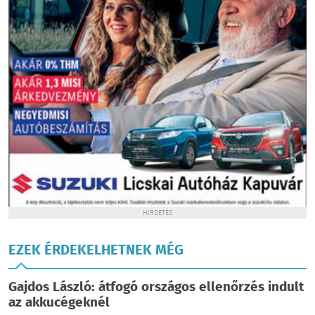
HIRDETÉS
EZEK ÉRDEKELHETNEK MÉG
Gajdos László: átfogó országos ellenőrzés indult
az akkucégeknél