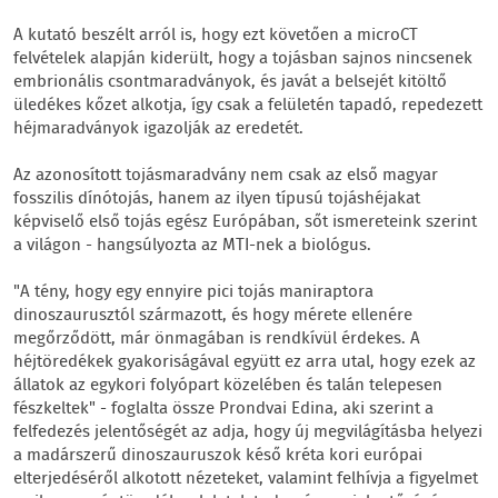
A kutató beszélt arról is, hogy ezt követően a microCT
felvételek alapján kiderült, hogy a tojásban sajnos nincsenek
embrionális csontmaradványok, és javát a belsejét kitöltő
üledékes kőzet alkotja, így csak a felületén tapadó, repedezett
héjmaradványok igazolják az eredetét.
Az azonosított tojásmaradvány nem csak az első magyar
fosszilis dínótojás, hanem az ilyen típusú tojáshéjakat
képviselő első tojás egész Európában, sőt ismereteink szerint
a világon - hangsúlyozta az MTI-nek a biológus.
"A tény, hogy egy ennyire pici tojás maniraptora
dinoszaurusztól származott, és hogy mérete ellenére
megőrződött, már önmagában is rendkívül érdekes. A
héjtöredékek gyakoriságával együtt ez arra utal, hogy ezek az
állatok az egykori folyópart közelében és talán telepesen
fészkeltek" - foglalta össze Prondvai Edina, aki szerint a
felfedezés jelentőségét az adja, hogy új megvilágításba helyezi
a madárszerű dinoszauruszok késő kréta kori európai
elterjedéséről alkotott nézeteket, valamint felhívja a figyelmet