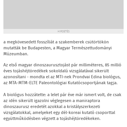
HIRDETÉS
a megkövesedett fosszíliát a szakemberek csütörtökön
mutatták be Budapesten, a Magyar Természettudományi
Múzeumban.
Az első magyar dinoszaurusztojást pár milliméteres, 85 millió
éves tojáshéjtöredékek sokoldalú vizsgálatával sikerült
azonosítani - mondta el az MTI-nek Prondvai Edina biológus,
az MTA-MTM-ELTE Paleontológiai Kutatócsoportjának tagja.
A biológus hozzátette: a lelet pár éve már ismert volt, de csak
az idén sikerült igazolni véglegesen a maniraptora
dinoszaurusz eredetét azokkal a kristályszerkezeti
vizsgálatokkal, amelyeket egy dél-koreai kutató csoporttal
együttműködésben végzett a tojáshéjtöredékeken.