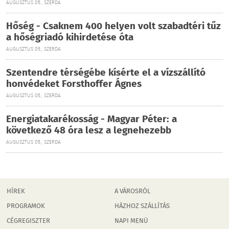
AUGUSZTUS 05., SZERDA
Hőség - Csaknem 400 helyen volt szabadtéri tűz
a hőségriadó kihirdetése óta
AUGUSZTUS 05., SZERDA
Szentendre térségébe kísérte el a vízszállító
honvédeket Forsthoffer Ágnes
AUGUSZTUS 05., SZERDA
Energiatakarékosság - Magyar Péter: a
következő 48 óra lesz a legnehezebb
AUGUSZTUS 05., SZERDA
HÍREK
A VÁROSRÓL
PROGRAMOK
HÁZHOZ SZÁLLÍTÁS
CÉGREGISZTER
NAPI MENÜ