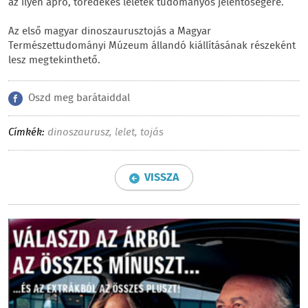
az ilyen apró, töredékes leletek tudományos jelentőségére.
Az első magyar dinoszaurusztojás a Magyar
Természettudományi Múzeum állandó kiállításának részeként
lesz megtekinthető.
Oszd meg barátaiddal
Címkék:
dinoszaurusz
,
lelet
,
tojás
VISSZA