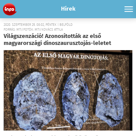
Hírek
2020. SZEPTEMBER 25. 08:02, PÉNTEK | BELFÖLD
FORRÁS: MTI/FOTÓK: MTI/KOVÁCS ATTILA
Világszenzáció! Azonosították az első
magyarországi dinoszaurusztojás-leletet