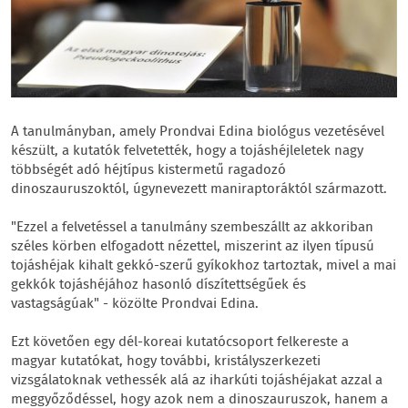
A tanulmányban, amely Prondvai Edina biológus vezetésével
készült, a kutatók felvetették, hogy a tojáshéjleletek nagy
többségét adó héjtípus kistermetű ragadozó
dinoszauruszoktól, úgynevezett maniraptoráktól származott.
"Ezzel a felvetéssel a tanulmány szembeszállt az akkoriban
széles körben elfogadott nézettel, miszerint az ilyen típusú
tojáshéjak kihalt gekkó-szerű gyíkokhoz tartoztak, mivel a mai
gekkók tojáshéjához hasonló díszítettségűek és
vastagságúak" - közölte Prondvai Edina.
Ezt követően egy dél-koreai kutatócsoport felkereste a
magyar kutatókat, hogy további, kristályszerkezeti
vizsgálatoknak vethessék alá az iharkúti tojáshéjakat azzal a
meggyőződéssel, hogy azok nem a dinoszauruszok, hanem a