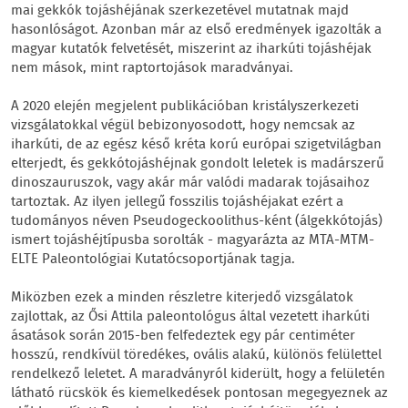
mai gekkók tojáshéjának szerkezetével mutatnak majd
hasonlóságot. Azonban már az első eredmények igazolták a
magyar kutatók felvetését, miszerint az iharkúti tojáshéjak
nem mások, mint raptortojások maradványai.
A 2020 elején megjelent publikációban kristályszerkezeti
vizsgálatokkal végül bebizonyosodott, hogy nemcsak az
iharkúti, de az egész késő kréta korú európai szigetvilágban
elterjedt, és gekkótojáshéjnak gondolt leletek is madárszerű
dinoszauruszok, vagy akár már valódi madarak tojásaihoz
tartoztak. Az ilyen jellegű fosszilis tojáshéjakat ezért a
tudományos néven Pseudogeckoolithus-ként (álgekkótojás)
ismert tojáshéjtípusba sorolták - magyarázta az MTA-MTM-
ELTE Paleontológiai Kutatócsoportjának tagja.
Miközben ezek a minden részletre kiterjedő vizsgálatok
zajlottak, az Ősi Attila paleontológus által vezetett iharkúti
ásatások során 2015-ben felfedeztek egy pár centiméter
hosszú, rendkívül töredékes, ovális alakú, különös felülettel
rendelkező leletet. A maradványról kiderült, hogy a felületén
látható rücskök és kiemelkedések pontosan megegyeznek az