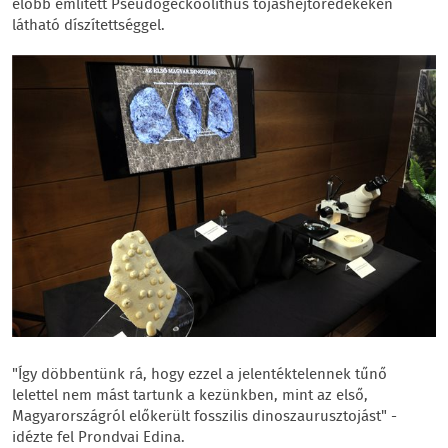
előbb említett Pseudogeckoolithus tojáshéjtöredékeken
látható díszítettséggel.
"Így döbbentünk rá, hogy ezzel a jelentéktelennek tűnő
lelettel nem mást tartunk a kezünkben, mint az első,
Magyarországról előkerült fosszilis dinoszaurusztojást" -
idézte fel Prondvai Edina.