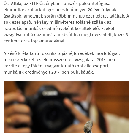
Ősi Attila, az ELTE Őslénytani Tanszék paleontológusa
elmondta: az iharkúti gerinces lelőhelyen 20 éve folynak
ásatások, amelynek során több mint 100 ezer leletet találtak. A
sok ezer apró, néhány milliméteres tojáshéjszilánk az
iszapolási munkák eredményeként kerültek elő. Ezeket
vizsgálva tudták azonosítani később a megkövesedett, közel 3
centiméteres tojásmaradványt.
A késő kréta korú fosszilis tojáshéjtöredékek morfológiai,
mikroszerkezeti és elemösszetételi vizsgálatát 2015-ben
kezdte el egy főként magyar kutatókból álló csoport,
munkájuk eredményeit 2017-ben publikálták.