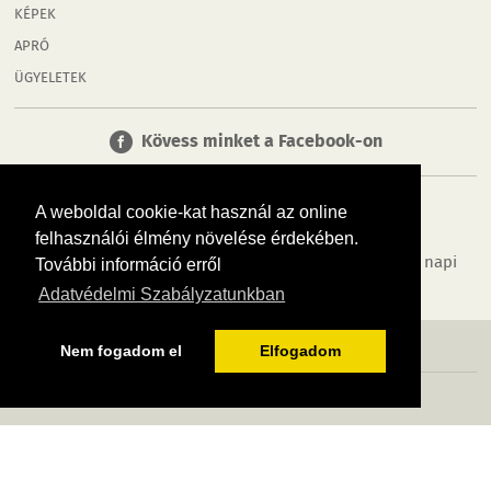
KÉPEK
APRÓ
ÜGYELETEK
Kövess minket a Facebook-on
A weboldal cookie-kat használ az online
felhasználói élmény növelése érdekében.
Tudj meg többet városodról! Hírek, programok, képek, napi
További információ erről
menü, cégek…. és minden, ami Rábaköz
Adatvédelmi Szabályzatunkban
MÉDIAAJÁNLÓ
ADATVÉDELEM
IMPRESSZUM
RÓLUNK
ÁSZF
Nem fogadom el
Elfogadom
Copyright InfoVárosok. Minden jog fenntartva. | Web design & arculat by
Voov