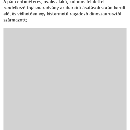
A pár centiméteres, ovális alakú, különös felülettel
rendelkező tojásmaradvány az iharkúti ásatások során került
elő, és vélhetően egy kistermetű ragadozó dinoszaurusztól
származott;