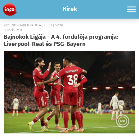
Hírek
2025. NOVEMBER 04. 07:47, KEDD | SPORT
FORRÁS: MTI
Bajnokok Ligája - A 4. fordulója programja:
Liverpool-Real és PSG-Bayern