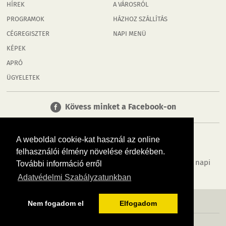
HÍREK
A VÁROSRÓL
PROGRAMOK
HÁZHOZ SZÁLLÍTÁS
CÉGREGISZTER
NAPI MENÜ
KÉPEK
APRÓ
ÜGYELETEK
Kövess minket a Facebook-on
A weboldal cookie-kat használ az online
felhasználói élmény növelése érdekében.
Tudj meg többet városodról! Hírek, programok, képek, napi
További információ erről
menü, cégek…. és minden, ami Rábaköz
Adatvédelmi Szabályzatunkban
MÉDIAAJÁNLÓ
ADATVÉDELEM
IMPRESSZUM
RÓLUNK
ÁSZF
Nem fogadom el
Elfogadom
Copyright InfoVárosok. Minden jog fenntartva. | Web design & arculat by
Voov