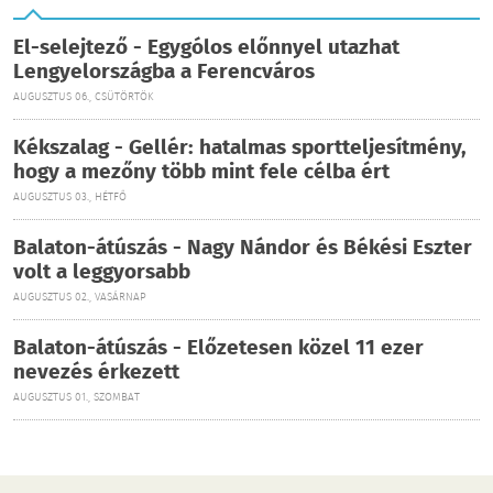
El-selejtező - Egygólos előnnyel utazhat
Lengyelországba a Ferencváros
AUGUSZTUS 06., CSÜTÖRTÖK
Kékszalag - Gellér: hatalmas sportteljesítmény,
hogy a mezőny több mint fele célba ért
AUGUSZTUS 03., HÉTFŐ
Balaton-átúszás - Nagy Nándor és Békési Eszter
volt a leggyorsabb
AUGUSZTUS 02., VASÁRNAP
Balaton-átúszás - Előzetesen közel 11 ezer
nevezés érkezett
AUGUSZTUS 01., SZOMBAT