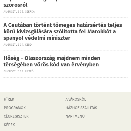
szorosról
AUGUSZTUS 05., SZERDA
A Ceutában történt tömeges határsértés teljes
körű kivizsgálására szólította fel Marokkót a
spanyol védelmi miniszter
AUGUSZTUS 04., KEDD
Hőség - Olaszország majdnem minden
térségében vörös kód van érvényben
AUGUSZTUS 03., HÉTFŐ
HÍREK
A VÁROSRÓL
PROGRAMOK
HÁZHOZ SZÁLLÍTÁS
CÉGREGISZTER
NAPI MENÜ
KÉPEK