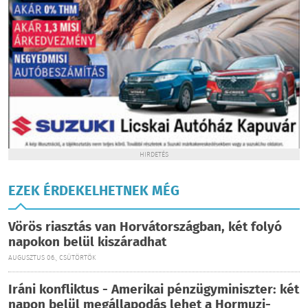
HIRDETÉS
EZEK ÉRDEKELHETNEK MÉG
Vörös riasztás van Horvátországban, két folyó
napokon belül kiszáradhat
AUGUSZTUS 06., CSÜTÖRTÖK
Iráni konfliktus - Amerikai pénzügyminiszter: két
napon belül megállapodás lehet a Hormuzi-