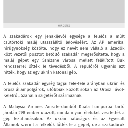
HIRDETÉS
A szakadárok egy jenakijevói egysége a felelős a múlt
csütörtöki maláj utasszállító lelövéséért. Az AP amerikai
hírügynökség közölte, hogy ez nevét nem vállaló a lázadók
közt vezetői posztot betöltő szakadár megerősítette, hogy a
maláj gépet egy Sznizsne városa mellett felállított Buk
rendszerrel lőtték le tévedésből. A repülőről ugyanis azt
hitték, hogy az egy ukrán katonai gép.
A felelős szakadár egység tagjai fele-fele arányban ukrán és
orosz állampolgárok, utóbbiak között sokan az Orosz Távol-
Keletről, Szahalin szigetéről származnak.
A Malaysia Airlines Amszterdamból Kuala Lumpurba tartó
járatán 298 ember utazott, mindannyian életüket vesztették a
gép lezuhanásakor. Az ukrán hatóságok és az Egyesült
Államok szerint a felkelők lőtték le a gépet, de a szakadárok