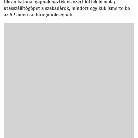
Ukrán katonai gépnek nézték és ezért lőtték le maláj
utasszállítógépet a szakadárok, mindezt egyikük ismerte be
az AP amerikai hírügynökségnek.