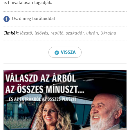
ezt hivatalosan tagadják.
Oszd meg barátaiddal
Címkék:
lázató
,
lelövés
,
repülő
,
szakadár
,
ukrán
,
Ukrajna
VISSZA