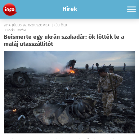
Hírek
2014. JÚLIUS 26. 15:29, SZOMBAT | KÜLFÖLD
FORRÁS: LVP/MTI
Beismerte egy ukrán szakadár: ők lőtték le a
maláj utasszállítót