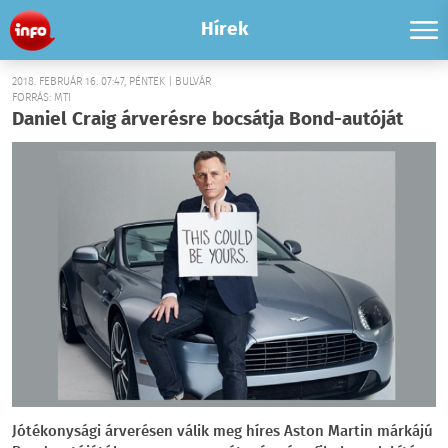
Hírek
2018. FEBRUÁR 16. 07:47, PÉNTEK | BULVÁR
FORRÁS: MTI
Daniel Craig árverésre bocsátja Bond-autóját
Jótékonysági árverésen válik meg híres Aston Martin márkájú