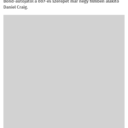
Bond-autójától a 007-es szerepét már négy filmben alakító
Daniel Craig.