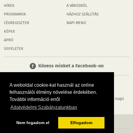
HÍREK
A VÁROSRÓL
PROGRAMOK
HÁZHOZ SZÁLLÍTÁS
CÉGREGISZTER
NAPI MENÜ
KÉPEK
APRÓ
ÜGYELETEK
Kövess minket a Facebook-on
A weboldal cookie-kat használ az online
felhasználói élmény növelése érdekében.
Tudj meg többet városodról! Hírek, programok, képek, napi
További információ erről
menü, cégek…. és minden, ami Rábaköz
Adatvédelmi Szabályzatunkban
MÉDIAAJÁNLÓ
ADATVÉDELEM
IMPRESSZUM
RÓLUNK
ÁSZF
Nem fogadom el
Elfogadom