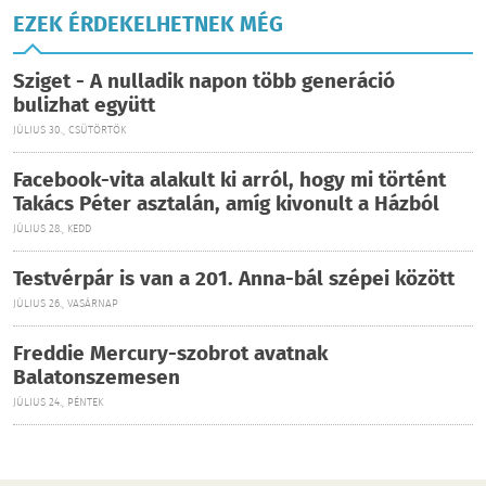
EZEK ÉRDEKELHETNEK MÉG
Sziget - A nulladik napon több generáció
bulizhat együtt
JÚLIUS 30., CSÜTÖRTÖK
Facebook-vita alakult ki arról, hogy mi történt
Takács Péter asztalán, amíg kivonult a Házból
JÚLIUS 28., KEDD
Testvérpár is van a 201. Anna-bál szépei között
JÚLIUS 26., VASÁRNAP
Freddie Mercury-szobrot avatnak
Balatonszemesen
JÚLIUS 24., PÉNTEK