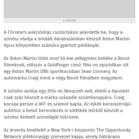
HIRDETÉS
A Christie's aukciósház csütörtökön jelentette be, hogy a
színész eladja a limitált darabszámban készült Aston Martin-
típus kifejezetten számára gyártott példányát.
Az Aston Martin több mint 50 éve jellegzetes kelléke a Bond-
filmeknek, először a Goldfinger című 1964-es epizódban ült
egy Aston Martin DB5 sportkocsiban Sean Connery. Az
autómárka Craig mind a négy Bond-filmjében megjelent.
A színész autója egy 2014-es Vanquish volt, ebből a típusból
csak száz készült a márka századik születésnapjára. Craig
kocsija persze a 007-es számot kapta. Az éjkék karosszériájú
autóhoz a belső berendezés is sötétkék bőrből készült a
színész kedvelt színvilágát tükrözve.
Az árverés bevételét a New York-i központú The Opportunity
Network jótékonysági szervezet kapja, amely hátrányos