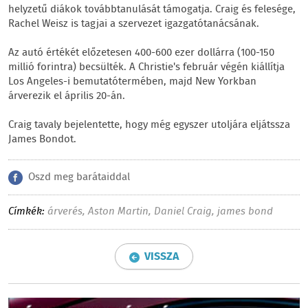
helyzetű diákok továbbtanulását támogatja. Craig és felesége,
Rachel Weisz is tagjai a szervezet igazgatótanácsának.
Az autó értékét előzetesen 400-600 ezer dollárra (100-150
millió forintra) becsülték. A Christie's február végén kiállítja
Los Angeles-i bemutatótermében, majd New Yorkban
árverezik el április 20-án.
Craig tavaly bejelentette, hogy még egyszer utoljára eljátssza
James Bondot.
Oszd meg barátaiddal
Címkék:
árverés
,
Aston Martin
,
Daniel Craig
,
james bond
VISSZA