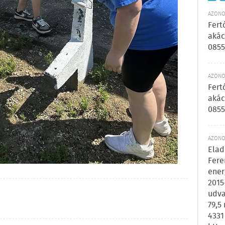
AZONOS
Fert
akác
0855
AZONOS
Fert
akác
0855
AZONOS
Elad
Fere
ener
2015
udva
79,5
4331