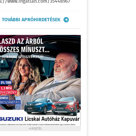
s://www.ingatlan.com/35448967
TOVÁBBI APRÓHIRDETÉSEK
HIRDETÉS