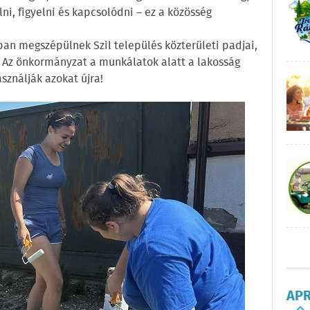
lni, figyelni és kapcsolódni – ez a közösség
n megszépülnek Szil település közterületi padjai,
. Az önkormányzat a munkálatok alatt a lakosság
sználják azokat újra!
AP