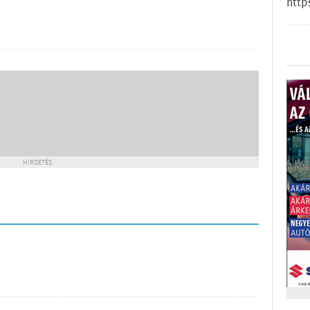
http
HIRDETÉS