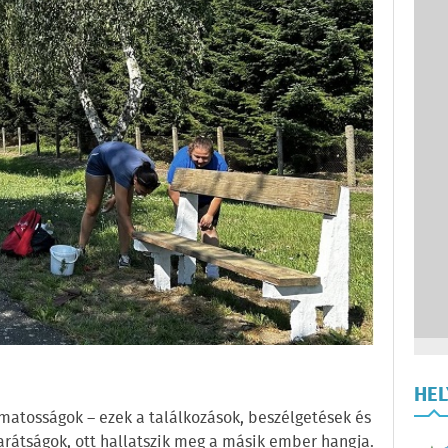
HE
matosságok – ezek a találkozások, beszélgetések és
arátságok, ott hallatszik meg a másik ember hangja.