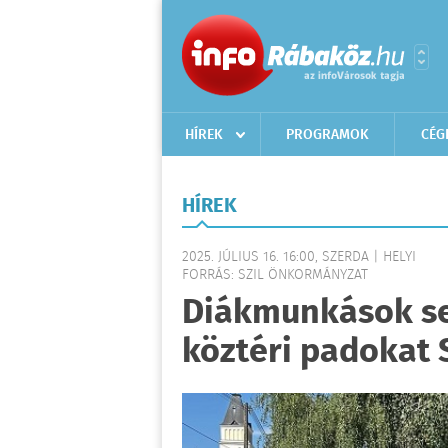
HÍREK
PROGRAMOK
CÉG
HÍREK
2025. JÚLIUS 16. 16:00, SZERDA | HELYI
FORRÁS: SZIL ÖNKORMÁNYZAT
Diákmunkások seg
köztéri padokat 