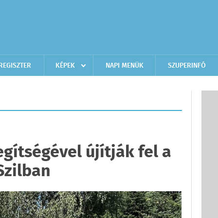
REGISZTER
KÉPEK
NAPI MENÜK
SZUPERINFÓ
ítségével újítják fel a
Szilban