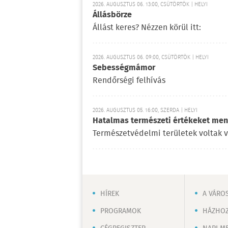
2026. AUGUSZTUS 06. 13:00, CSÜTÖRTÖK | HELYI
Állásbörze
Állást keres? Nézzen körül itt:
2026. AUGUSZTUS 06. 09:00, CSÜTÖRTÖK | HELYI
Sebességmámor
Rendőrségi felhívás
2026. AUGUSZTUS 05. 16:00, SZERDA | HELYI
Hatalmas természeti értékeket ment
Természetvédelmi területek voltak 
HÍREK
A VÁRO
PROGRAMOK
HÁZHOZ