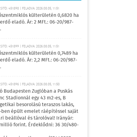
ÍTÓ: 451898 | FELADVA: 2026.08.05, 11:51
őszentmiklós külterületén 0,6820 ha
erdő eladó. Ár: 2 MFt.: 06-20/987-
.
ÍTÓ: 451899 | FELADVA: 2026.08.05, 11:51
őszentmiklós külterületén 0,7489 ha
erdő eladó. Ár: 2,2 MFt.: 06-20/987-
.
ÍTÓ: 451896 | FELADVA: 2026.08.05, 11:50
ó Budapesten Zuglóban a Puskás
nc Stadionnál egy 43 m2-es, B
getikai besorolású teraszos lakás,
-ben épült emelet ráépítéssel saját
ri beállóval és tárolóval! Irányár:
 millió forint. Érdeklődni: 36 30/480-