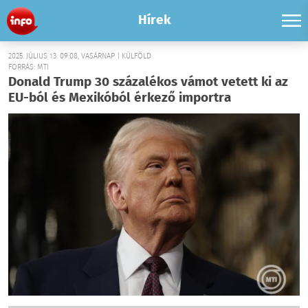
Hírek
2025. JÚLIUS 13. 09:08, VASÁRNAP | KÜLFÖLD
FORRÁS: MTI
Donald Trump 30 százalékos vámot vetett ki az
EU-ból és Mexikóból érkező importra