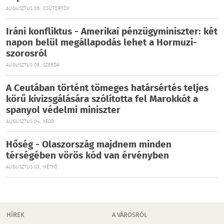
AUGUSZTUS 06., CSÜTÖRTÖK
Iráni konfliktus - Amerikai pénzügyminiszter: két
napon belül megállapodás lehet a Hormuzi-
szorosról
AUGUSZTUS 05., SZERDA
A Ceutában történt tömeges határsértés teljes
körű kivizsgálására szólította fel Marokkót a
spanyol védelmi miniszter
AUGUSZTUS 04., KEDD
Hőség - Olaszország majdnem minden
térségében vörös kód van érvényben
AUGUSZTUS 03., HÉTFŐ
HÍREK
A VÁROSRÓL