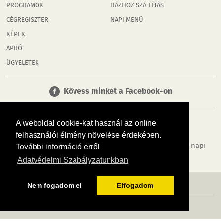
PROGRAMOK
HÁZHOZ SZÁLLÍTÁS
CÉGREGISZTER
NAPI MENÜ
KÉPEK
APRÓ
ÜGYELETEK
Kövess minket a Facebook-on
A weboldal cookie-kat használ az online
felhasználói élmény növelése érdekében.
Tudj meg többet városodról! Hírek, programok, képek, napi
További információ erről
menü, cégek…. és minden, ami Rábaköz
Adatvédelmi Szabályzatunkban
MÉDIAAJÁNLÓ
ADATVÉDELEM
IMPRESSZUM
RÓLUNK
ÁSZF
Nem fogadom el
Elfogadom
Copyright InfoVárosok. Minden jog fenntartva. | Web design & arculat by
Voov