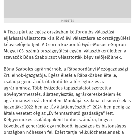
HIRDETÉS
A Tisza párt az egész országban kétfordulós választási
eljárással választotta ki a jövő évi választásra az országgyűlési
képviselőjelöltjeit. A Csorna központú Győr-Mososn-Sopron
Megyei 03. számú országgyűlési egyéni választókerületben a
szavazók Bóna Szabolcsot vélasztották képviselőjelöltnek.
Bóna Szabolcs agrármérnök, a Rábapordányi Mezőgazdasági
Zrt. elnök-igazgatója. Egész életét a Rábaközben élte le,
családja generációk óta kötődik a térséghez és az
agráriumhoz. Több évtizedes tapasztalatot szerzett a
növénytermesztés, állattenyésztés, agrárkereskedelem és
agrárfinanszírozás területén. Munkáját szakmai elismerések is
igazolják: 2022-ben az „Év állattenyésztője”, 2024-ben pedig az
általa vezetett cég az „Év fenntartható gazdasága” lett.
Kétgyermekes családapaként fontos számára, hogy a
következő generáció egy működő, igazságos és biztonságos
országban nőhessen fel. Ezért tartja nélkülözhetetlennek a