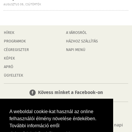
AUGUSZTUS 06., CSÜTÖRTÖK
HÍREK
A VÁROSRÓL
PROGRAMOK
HÁZHOZ SZÁLLÍTÁS
CÉGREGISZTER
NAPI MENÜ
KÉPEK
APRÓ
ÜGYELETEK
Kövess minket a Facebook-on
A weboldal cookie-kat használ az online
felhasználói élmény növelése érdekében.
Tudj meg többet városodról! Hírek, programok, képek, napi
További információ erről
menü, cégek…. és minden, ami Rábaköz