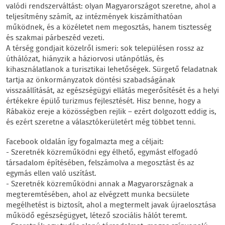
valódi rendszerváltást: olyan Magyarországot szeretne, ahol a
teljesítmény számít, az intézmények kiszámíthatóan
működnek, és a közéletet nem megosztás, hanem tisztesség
és szakmai párbeszéd vezeti.
A térség gondjait közelről ismeri: sok településen rossz az
úthálózat, hiányzik a háziorvosi utánpótlás, és
kihasználatlanok a turisztikai lehetőségek. Sürgető feladatnak
tartja az önkormányzatok döntési szabadságának
visszaállítását, az egészségügyi ellátás megerősítését és a helyi
értékekre épülő turizmus fejlesztését. Hisz benne, hogy a
Rábaköz ereje a közösségben rejlik – ezért dolgozott eddig is,
és ezért szeretne a választókerületért még többet tenni.
Facebook oldalán így fogalmazta meg a céljait:
- Szeretnék közreműködni egy élhető, egymást elfogadó
társadalom építésében, felszámolva a megosztást és az
egymás ellen való uszítást.
- Szeretnék közreműködni annak a Magyarországnak a
megteremtésében, ahol az elvégzett munka becsülete
megélhetést is biztosít, ahol a megtermelt javak újraelosztása
működő egészségügyet, létező szociális hálót teremt.