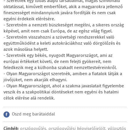
- Szeretnék egy tudás alapú társadalmat, magas színvonalú
oktatással, kiművelt emberfőkel, akik a magyarokra jellemző
fineszességet mindannyiunk javára fordítják és nem csak
egyéni érdekeik elérésére.
- Szeretném a nemzeti büszkeséget megélni, a sikeres ország
képével, amit nem csak Európa, de az egész világ figyel.
- Szeretném visszahozni a szövetségi rendszerekkel való
együttműködést a keleti autokráciákhoz való dörgölőzés és
azok másolása helyett.
- Szeretnék egy békés, nyugodt Magyarországot, ami az
európai értékeket követi, de nem felejti gyökereit, nem
feledkezik meg a külhonba szakadt nemzettestvéreinkről.
- Olyan Magyarországot szeretnék, amiben a fiatalok látják a
jövőjüket, nem akarják elhagyni.
- Olyan Magyarországot, ahol a szakma javaslatait figyelembe
veszik és a szakpolitikai döntéseket nem egyéni és hatalmi
célok elérése alá rendelik.
Oszd meg barátaiddal
Címkék:
országgyűlés
,
országgyűlési képviselőjelölt
,
választás