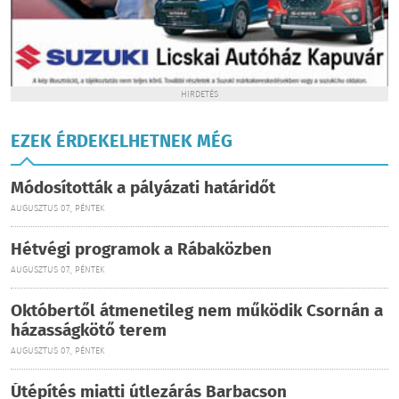
HIRDETÉS
EZEK ÉRDEKELHETNEK MÉG
Módosították a pályázati határidőt
AUGUSZTUS 07., PÉNTEK
Hétvégi programok a Rábaközben
AUGUSZTUS 07., PÉNTEK
Októbertől átmenetileg nem működik Csornán a
házasságkötő terem
AUGUSZTUS 07., PÉNTEK
Útépítés miatti útlezárás Barbacson