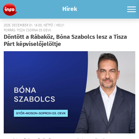
Hírek
2025. DECEMBER 01. 16:00, HÉTFŐ | HELYI
FORRÁS: TISZA CSORNA 03 OEVK
Döntött a Rábaköz, Bóna Szabolcs lesz a Tisza
Párt képviselőjelöltje