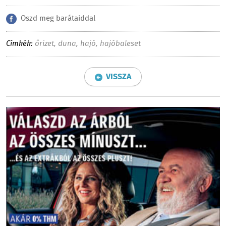
Oszd meg barátaiddal
Címkék:
őrizet
,
duna
,
hajó
,
hajóbaleset
VISSZA