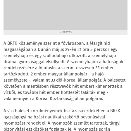
HIRDETÉS
A BRFK közleménye szerint a fővárosban, a Margit híd
magasságában a Dunán május 29-én 21 óra 5 perckor egy
személyhajó és egy szállodahajó ütközött, a személyhajó
drámai gyorsasággal elsüllyedt. A személyhajón a hatóságok
rendelkezésére álló utaslista szerint összesen 35 ember
tartózkodott, 2 ember magyar állampolgár - a hajó
személyzete -, valamint 33 dél-koreai állampolgár. A balesetet
követően a mentésben résztvevők hét embert kimentettek a
vízből, és további hét ember holttestét találták meg -
valamennyien a Koreai Köztársaság állampolgárai.
A vízi baleset körülményeinek tisztázása érdekében a BRFK
igazságügyi hajózási nautikai szakértő bevonásával
nyomozást rendelt el. A nyomozók szemlét tartottak, tárgyi
bizonyítási eszközöket foglaltak le. A nyomozás során