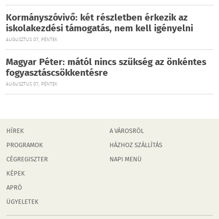
Kormányszóvivő: két részletben érkezik az
iskolakezdési támogatás, nem kell igényelni
AUGUSZTUS 07., PÉNTEK
Magyar Péter: mától nincs szükség az önkéntes
fogyasztáscsökkentésre
AUGUSZTUS 07., PÉNTEK
HÍREK
A VÁROSRÓL
PROGRAMOK
HÁZHOZ SZÁLLÍTÁS
CÉGREGISZTER
NAPI MENÜ
KÉPEK
APRÓ
ÜGYELETEK