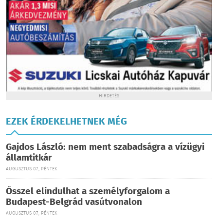
HIRDETÉS
EZEK ÉRDEKELHETNEK MÉG
Gajdos László: nem ment szabadságra a vízügyi
államtitkár
AUGUSZTUS 07., PÉNTEK
Ősszel elindulhat a személyforgalom a
Budapest-Belgrád vasútvonalon
AUGUSZTUS 07., PÉNTEK