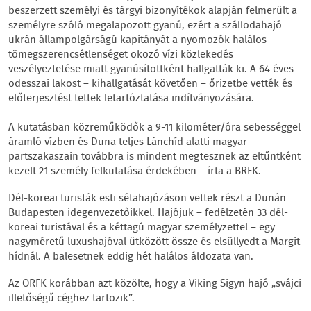
beszerzett személyi és tárgyi bizonyítékok alapján felmerült a
személyre szóló megalapozott gyanú, ezért a szállodahajó
ukrán állampolgárságú kapitányát a nyomozók halálos
tömegszerencsétlenséget okozó vízi közlekedés
veszélyeztetése miatt gyanúsítottként hallgatták ki. A 64 éves
odesszai lakost – kihallgatását követően – őrizetbe vették és
előterjesztést tettek letartóztatása indítványozására.
A kutatásban közreműködők a 9-11 kilométer/óra sebességgel
áramló vízben és Duna teljes Lánchíd alatti magyar
partszakaszain továbbra is mindent megtesznek az eltűntként
kezelt 21 személy felkutatása érdekében – írta a BRFK.
Dél-koreai turisták esti sétahajózáson vettek részt a Dunán
Budapesten idegenvezetőikkel. Hajójuk – fedélzetén 33 dél-
koreai turistával és a kéttagú magyar személyzettel – egy
nagyméretű luxushajóval ütközött össze és elsüllyedt a Margit
hídnál. A balesetnek eddig hét halálos áldozata van.
Az ORFK korábban azt közölte, hogy a Viking Sigyn hajó „svájci
illetőségű céghez tartozik”.