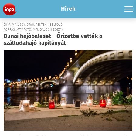
Hírek
2019. MÁJUS 31. 07:10, PÉNTEK | BELFÖLD
FORRÁS: MTI/FOTÓ: MTI/BALOGH ZOLTÁN
Dunai hajóbaleset - Őrizetbe vették a
szállodahajó kapitányát