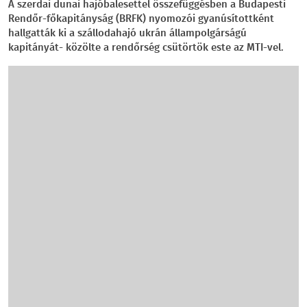
A szerdai dunai hajóbalesettel összefüggésben a Budapesti
Rendőr-főkapitányság (BRFK) nyomozói gyanúsítottként
hallgatták ki a szállodahajó ukrán állampolgárságú
kapitányát- közölte a rendőrség csütörtök este az MTI-vel.