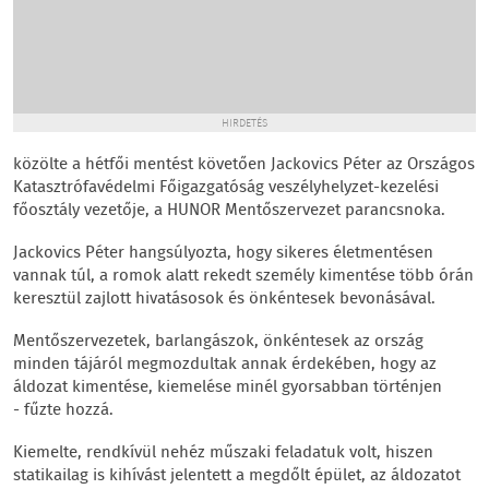
HIRDETÉS
közölte a hétfői mentést követően Jackovics Péter az Országos
Katasztrófavédelmi Főigazgatóság veszélyhelyzet-kezelési
főosztály vezetője, a HUNOR Mentőszervezet parancsnoka.
Jackovics Péter hangsúlyozta, hogy sikeres életmentésen
vannak túl, a romok alatt rekedt személy kimentése több órán
keresztül zajlott hivatásosok és önkéntesek bevonásával.
Mentőszervezetek, barlangászok, önkéntesek az ország
minden tájáról megmozdultak annak érdekében, hogy az
áldozat kimentése, kiemelése minél gyorsabban történjen
- fűzte hozzá.
Kiemelte, rendkívül nehéz műszaki feladatuk volt, hiszen
statikailag is kihívást jelentett a megdőlt épület, az áldozatot