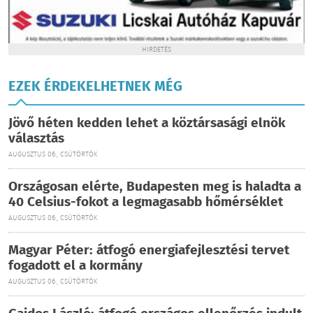
HIRDETÉS
EZEK ÉRDEKELHETNEK MÉG
Jövő héten kedden lehet a köztársasági elnök
választás
AUGUSZTUS 06., CSÜTÖRTÖK
Országosan elérte, Budapesten meg is haladta a
40 Celsius-fokot a legmagasabb hőmérséklet
AUGUSZTUS 06., CSÜTÖRTÖK
Magyar Péter: átfogó energiafejlesztési tervet
fogadott el a kormány
AUGUSZTUS 06., CSÜTÖRTÖK