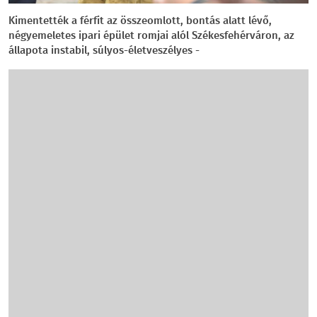
Kimentették a férfit az összeomlott, bontás alatt lévő,
négyemeletes ipari épület romjai alól Székesfehérváron, az
állapota instabil, súlyos-életveszélyes -