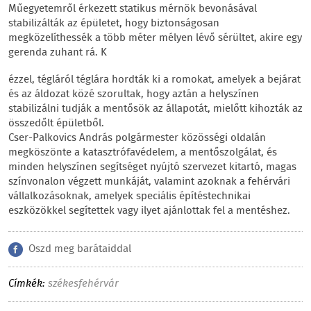
Műegyetemről érkezett statikus mérnök bevonásával
stabilizálták az épületet, hogy biztonságosan
megközelíthessék a több méter mélyen lévő sérültet, akire egy
gerenda zuhant rá. K
ézzel, tégláról téglára hordták ki a romokat, amelyek a bejárat
és az áldozat közé szorultak, hogy aztán a helyszínen
stabilizálni tudják a mentősök az állapotát, mielőtt kihozták az
összedőlt épületből.
Cser-Palkovics András polgármester közösségi oldalán
megköszönte a katasztrófavédelem, a mentőszolgálat, és
minden helyszínen segítséget nyújtó szervezet kitartó, magas
színvonalon végzett munkáját, valamint azoknak a fehérvári
vállalkozásoknak, amelyek speciális építéstechnikai
eszközökkel segítettek vagy ilyet ajánlottak fel a mentéshez.
Oszd meg barátaiddal
Címkék:
székesfehérvár