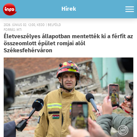
Hírek
2026. JÚNIUS 02. 12:00, KEDD | BELFÖLD
FORRÁS: MTI
Életveszélyes állapotban mentették ki a férfit az
összeomlott épület romjai alól
Székesfehérváron