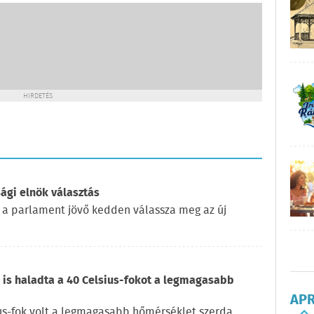
HIRDETÉS
ági elnök választás
 a parlament jövő kedden válassza meg az új
is haladta a 40 Celsius-fokot a legmagasabb
AP
us-fok volt a legmagasabb hőmérséklet szerda