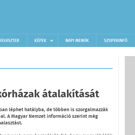
REGISZTER
KÉPEK
NAPI MENÜK
SZUPERINFÓ
kórházak átalakítását
sban léphet hatályba, de többen is szorgalmazzák
al. A Magyar Nemzet információ szerint még
halasztást.