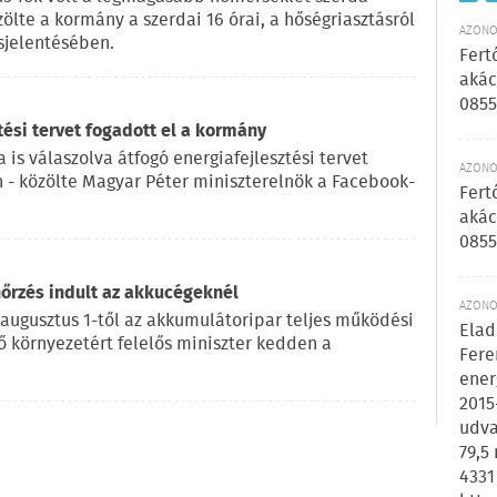
zölte a kormány a szerdai 16 órai, a hőségriasztásról
AZONOS
sjelentésében.
Fert
akác
0855
tési tervet fogadott el a kormány
 is válaszolva átfogó energiafejlesztési tervet
AZONOS
n - közölte Magyar Péter miniszterelnök a Facebook-
Fert
akác
0855
nőrzés indult az akkucégeknél
AZONOS
 augusztus 1-től az akkumulátoripar teljes működési
Elad
lő környezetért felelős miniszter kedden a
Fere
ener
2015
udva
79,5
4331