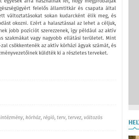
őt egyesek arra használnák fel, hogy megpróbálják
szségügyért felelős államtitkár és csapata által
zett változtatásokat sokan kudarcként élik meg, és
ást okozni. Ezért a halasztással az lehet a céljuk,
nek jobb pozíciót szerezzenek, így például az aktív
ás szakmákat vagy nagyobb ellátási területet. Mint
-zal csökkentenék az aktív kórházi ágyak számát, és
zményvezetőinek küldték ki a részletes terveket.
,
intézmény
,
kórház
,
régió
,
terv
,
tervez
,
változás
HE