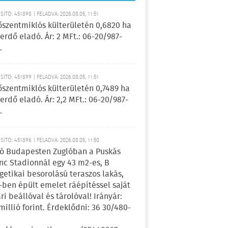
ÍTÓ: 451898 | FELADVA: 2026.08.05, 11:51
őszentmiklós külterületén 0,6820 ha
erdő eladó. Ár: 2 MFt.: 06-20/987-
.
ÍTÓ: 451899 | FELADVA: 2026.08.05, 11:51
őszentmiklós külterületén 0,7489 ha
erdő eladó. Ár: 2,2 MFt.: 06-20/987-
.
ÍTÓ: 451896 | FELADVA: 2026.08.05, 11:50
ó Budapesten Zuglóban a Puskás
nc Stadionnál egy 43 m2-es, B
getikai besorolású teraszos lakás,
-ben épült emelet ráépítéssel saját
ri beállóval és tárolóval! Irányár:
 millió forint. Érdeklődni: 36 30/480-