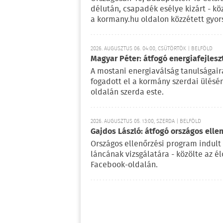
délután, csapadék esélye kizárt - kö
a kormany.hu oldalon közzétett gyor
2026. AUGUSZTUS 06. 04:00, CSÜTÖRTÖK | BELFÖLD
Magyar Péter: átfogó energiafejlesz
A mostani energiaválság tanulságaira
fogadott el a kormány szerdai ülésé
oldalán szerda este.
2026. AUGUSZTUS 05. 13:00, SZERDA | BELFÖLD
Gajdos László: átfogó országos elle
Országos ellenőrzési program indult
láncának vizsgálatára - közölte az é
Facebook-oldalán.