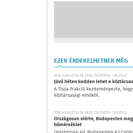
EZEK ÉRDEKELHETNEK MÉG
2026. AUGUSZTUS 06. 07:00, CSÜTÖRTÖK | BELFÖLD
Jövő héten kedden lehet a köztársas
A Tisza-frakció kezdeményezte, hogy
köztársasági elnököt.
2026. AUGUSZTUS 06. 05:00, CSÜTÖRTÖK | BELFÖLD
Országosan elérte, Budapesten meg 
hőmérséklet
Országosan 40, Budapesten 43 Celsi