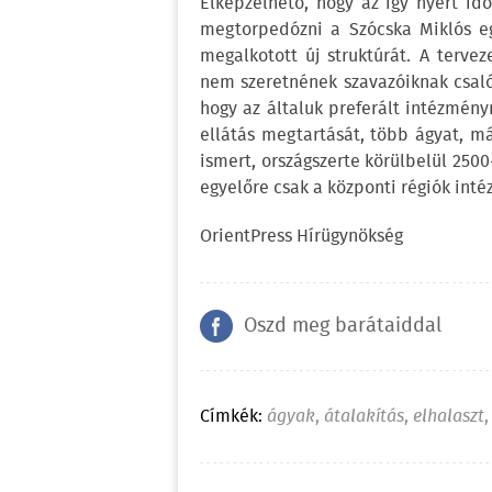
Elképzelhető, hogy az így nyert id
megtorpedózni a Szócska Miklós egé
megalkotott új struktúrát. A terve
nem szeretnének szavazóiknak csalód
hogy az általuk preferált intézmény
ellátás megtartását, több ágyat, m
ismert, országszerte körülbelül 2500
egyelőre csak a központi régiók inté
OrientPress Hírügynökség
Oszd meg barátaiddal
Címkék:
ágyak
,
átalakítás
,
elhalaszt