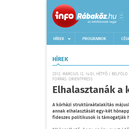
HÍREK
PROGRAMOK
CÉG
HÍREK
2012. MÁRCIUS 12. 14:01, HÉTFŐ | BELFÖLD
FORRÁS: ORIENTPRESS
Elhalasztanák a 
A kórházi struktúraátalakítás máju
annak elhalasztását egy-két hónapp
fideszes politikusok is támogatják 