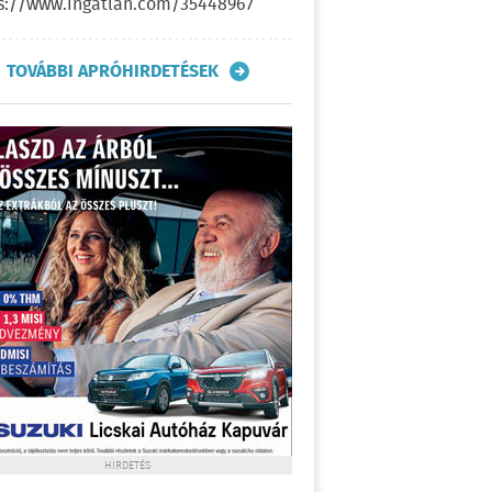
s://www.ingatlan.com/35448967
TOVÁBBI APRÓHIRDETÉSEK
HIRDETÉS