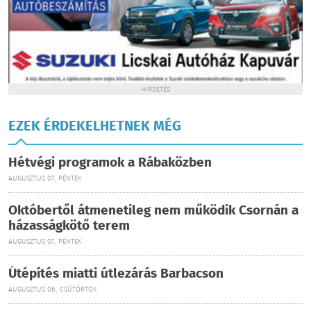
HIRDETÉS
EZEK ÉRDEKELHETNEK MÉG
Hétvégi programok a Rábaközben
AUGUSZTUS 07., PÉNTEK
Októbertől átmenetileg nem működik Csornán a
házasságkötő terem
AUGUSZTUS 07., PÉNTEK
Útépítés miatti útlezárás Barbacson
AUGUSZTUS 06., CSÜTÖRTÖK