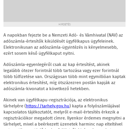
HIRDETÉS
A napokban fejezte be a Nemzeti Adó- és Vámhivatal (NAV) az
adószámla-értesítők kiküldését ügyfélkapus ügyfeleinek.
Elektronikusan az adószámla-ügyintézés is kényelmesebb,
ezért sosem késő ügyfélkaput nyitni.
Adószámla-egyenlegéről csak az kap értesítést, akinek
legalább ötezer forintnál több tartozása vagy ezer forintnál
több túlfizetése van. Országosan több mint egymillióan kaptak
elektronikus értesítést, míg ötszázezren postán kapják az
adószámla-kivonatot a következő hetekben.
Akinek van ügyfélkapu-regisztrációja, az elektronikus
tárhelyére (
https://tarhely.gov.hu
) kapta a folyószámlájával
kapcsolatos tájékoztatót, melyről e-mail-értesítés érkezik a
regisztrációkor megadott címre. Ilyenkor érdemes megnyitni a
tárhelyet, mivel a beérkezett üzenetek harminc nap elteltével