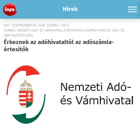
Hírek
2021. SZEPTEMBER 29. 13:00, SZERDA | HELYI
FORRÁS: NEMZETI ADÓ- ÉS VÁMHIVATAL GYŐR-MOSON-SOPRON MEGYEI ADÓ- ÉS
VÁMIGAZGATÓSÁGA
Érkeznek az adóhivataltól az adószámla-
értesítők