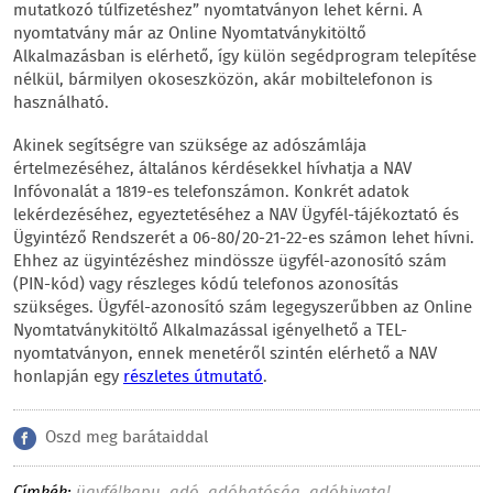
mutatkozó túlfizetéshez” nyomtatványon lehet kérni. A
nyomtatvány már az Online Nyomtatványkitöltő
Alkalmazásban is elérhető, így külön segédprogram telepítése
nélkül, bármilyen okoseszközön, akár mobiltelefonon is
használható.
Akinek segítségre van szüksége az adószámlája
értelmezéséhez, általános kérdésekkel hívhatja a NAV
Infóvonalát a 1819-es telefonszámon. Konkrét adatok
lekérdezéséhez, egyeztetéséhez a NAV Ügyfél-tájékoztató és
Ügyintéző Rendszerét a 06-80/20-21-22-es számon lehet hívni.
Ehhez az ügyintézéshez mindössze ügyfél-azonosító szám
(PIN-kód) vagy részleges kódú telefonos azonosítás
szükséges. Ügyfél-azonosító szám legegyszerűbben az Online
Nyomtatványkitöltő Alkalmazással igényelhető a TEL-
nyomtatványon, ennek menetéről szintén elérhető a NAV
honlapján egy
részletes útmutató
.
Oszd meg barátaiddal