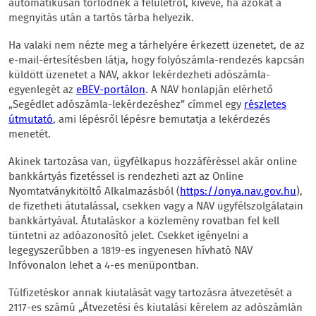
automatikusan törlődnek a felületről, kivéve, ha azokat a
megnyitás után a tartós tárba helyezik.
Ha valaki nem nézte meg a tárhelyére érkezett üzenetet, de az
e-mail-értesítésben látja, hogy folyószámla-rendezés kapcsán
küldött üzenetet a NAV, akkor lekérdezheti adószámla-
egyenlegét az
eBEV-portálon
. A NAV honlapján elérhető
„Segédlet adószámla-lekérdezéshez” címmel egy
részletes
útmutató
, ami lépésről lépésre bemutatja a lekérdezés
menetét.
Akinek tartozása van, ügyfélkapus hozzáféréssel akár online
bankkártyás fizetéssel is rendezheti azt az Online
Nyomtatványkitöltő Alkalmazásból (
https://onya.nav.gov.hu
),
de fizetheti átutalással, csekken vagy a NAV ügyfélszolgálatain
bankkártyával. Átutaláskor a közlemény rovatban fel kell
tüntetni az adóazonosító jelet. Csekket igényelni a
legegyszerűbben a 1819-es ingyenesen hívható NAV
Infóvonalon lehet a 4-es menüpontban.
Túlfizetéskor annak kiutalását vagy tartozásra átvezetését a
2117-es számú „Átvezetési és kiutalási kérelem az adószámlán