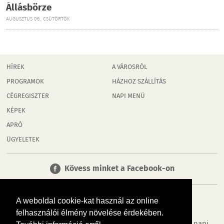
Állásbörze
AUGUSZTUS 06., CSÜTÖRTÖK
HÍREK
A VÁROSRÓL
PROGRAMOK
HÁZHOZ SZÁLLÍTÁS
CÉGREGISZTER
NAPI MENÜ
KÉPEK
APRÓ
ÜGYELETEK
Kövess minket a Facebook-on
A weboldal cookie-kat használ az online
felhasználói élmény növelése érdekében.