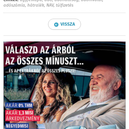
Címkék:
ügyfélkapu
,
adó
,
adóhatóság
,
adóhivatal
,
adószámla
,
hátralék
,
NAV
,
túlfizetés
VISSZA