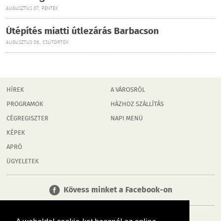
AUGUSZTUS 07., PÉNTEK
Útépítés miatti útlezárás Barbacson
AUGUSZTUS 06., CSÜTÖRTÖK
HÍREK
A VÁROSRÓL
PROGRAMOK
HÁZHOZ SZÁLLÍTÁS
CÉGREGISZTER
NAPI MENÜ
KÉPEK
APRÓ
ÜGYELETEK
Kövess minket a Facebook-on