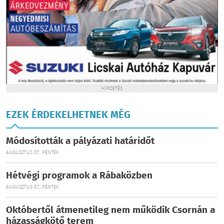
HIRDETÉS
EZEK ÉRDEKELHETNEK MÉG
Módosították a pályázati határidőt
AUGUSZTUS 07., PÉNTEK
Hétvégi programok a Rábaközben
AUGUSZTUS 07., PÉNTEK
Októbertől átmenetileg nem működik Csornán a
házasságkötő terem