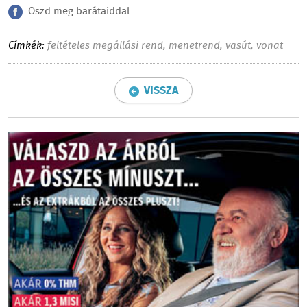
Oszd meg barátaiddal
Címkék:
feltételes megállási rend
,
menetrend
,
vasút
,
vonat
VISSZA