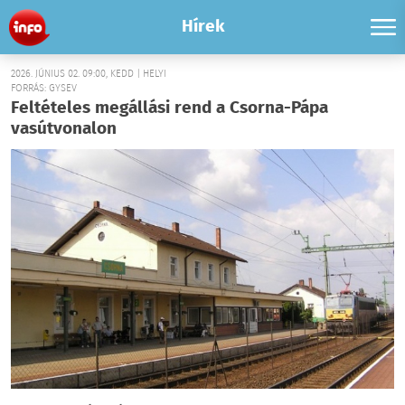
Hírek
2026. JÚNIUS 02. 09:00, KEDD | HELYI
FORRÁS: GYSEV
Feltételes megállási rend a Csorna-Pápa
vasútvonalon