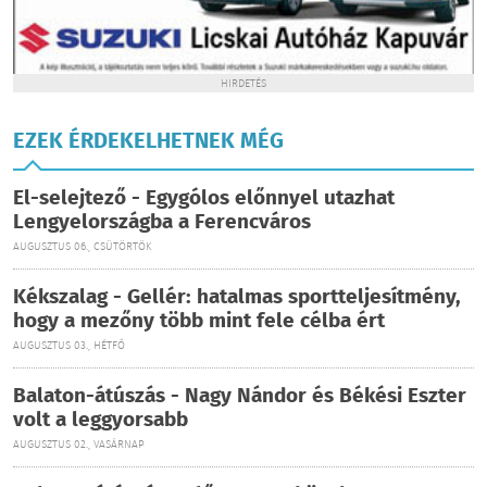
HIRDETÉS
EZEK ÉRDEKELHETNEK MÉG
El-selejtező - Egygólos előnnyel utazhat
Lengyelországba a Ferencváros
AUGUSZTUS 06., CSÜTÖRTÖK
Kékszalag - Gellér: hatalmas sportteljesítmény,
hogy a mezőny több mint fele célba ért
AUGUSZTUS 03., HÉTFŐ
Balaton-átúszás - Nagy Nándor és Békési Eszter
volt a leggyorsabb
AUGUSZTUS 02., VASÁRNAP