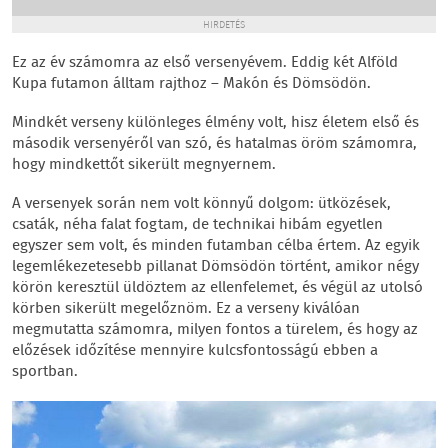
HIRDETÉS
Ez az év számomra az első versenyévem. Eddig két Alföld
Kupa futamon álltam rajthoz – Makón és Dömsödön.
Mindkét verseny különleges élmény volt, hisz életem első és
második versenyéről van szó, és hatalmas öröm számomra,
hogy mindkettőt sikerült megnyernem.
A versenyek során nem volt könnyű dolgom: ütközések,
csaták, néha falat fogtam, de technikai hibám egyetlen
egyszer sem volt, és minden futamban célba értem. Az egyik
legemlékezetesebb pillanat Dömsödön történt, amikor négy
körön keresztül üldöztem az ellenfelemet, és végül az utolsó
körben sikerült megelőznöm. Ez a verseny kiválóan
megmutatta számomra, milyen fontos a türelem, és hogy az
előzések időzítése mennyire kulcsfontosságú ebben a
sportban.