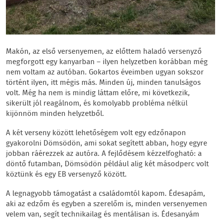
Makón, az első versenyemen, az előttem haladó versenyző
megforgott egy kanyarban – ilyen helyzetben korábban még
nem voltam az autóban. Gokartos éveimben ugyan sokszor
történt ilyen, itt mégis más. Minden új, minden tanulságos
volt. Még ha nem is mindig láttam előre, mi következik,
sikerült jól reagálnom, és komolyabb probléma nélkül
kijönnöm minden helyzetből.
A két verseny között lehetőségem volt egy edzőnapon
gyakorolni Dömsödön, ami sokat segített abban, hogy egyre
jobban ráérezzek az autóra. A fejlődésem kézzelfogható: a
döntő futamban, Dömsödön például alig két másodperc volt
köztünk és egy EB versenyző között.
A legnagyobb támogatást a családomtól kapom. Édesapám,
aki az edzőm és egyben a szerelőm is, minden versenyemen
velem van, segít technikailag és mentálisan is. Édesanyám