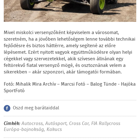
Mivel miskolci versenyzőként képviselem a városomat,
szeretném, ha a jövőben lehetőségem lenne további technikai
fejlődésre és biztos háttérre, amely segítené az előre
lépésemet. Ezért nyitott vagyok együttműködésre olyan helyi
cégekkel vagy szervezetekkel, akik szívesen állnának egy
feltörekvő fiatal versenyző mögé, és osztoznának velem a
sikerekben – akár szponzori, akár támogatói formában.
Fotó: Mihalik Mira Archív – Marcsi Fotó – Balog Tünde - Hajóka
SportFotó
Oszd meg barátaiddal
Címkék:
Autocross, Autósport, Cross Car, FIA Rallycross
Európa-bajnokság, Kakucs