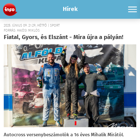
Hírek
2025. JÚNIUS 09. 21:29, HÉTFŐ | SPORT
FORRÁS: HAJÓSI MIKLÓS
Fiatal, Gyors, és Elszánt - Mira újra a pályán!
Autocross versenybeszámolók a 16 éves Mihalik Mirától.