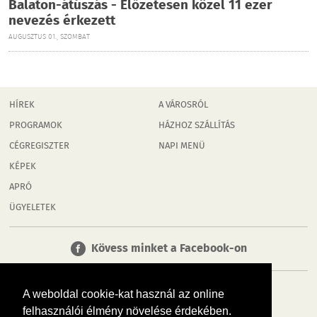
Balaton-átúszás - Előzetesen közel 11 ezer
nevezés érkezett
AUGUSZTUS 01., SZOMBAT
HÍREK
A VÁROSRÓL
PROGRAMOK
HÁZHOZ SZÁLLÍTÁS
CÉGREGISZTER
NAPI MENÜ
KÉPEK
APRÓ
ÜGYELETEK
Kövess minket a Facebook-on
A weboldal cookie-kat használ az online
felhasználói élmény növelése érdekében.