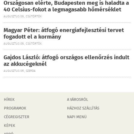
Országosan elérte, Budapesten meg is haladta a
40 Celsius-fokot a legmagasabb hőmérséklet
AUGUSZTUS 06., CSÜTÖRTÖK
Magyar Péter: átfogó energiafejlesztési tervet
fogadott el a kormány
AUGUSZTUS 06., CSÜTÖRTÖK
Gajdos László: átfogó országos ellenőrzés indult
az akkucégeknél
AUGUSZTUS 05., SZERDA
HÍREK
A VÁROSRÓL
PROGRAMOK
HÁZHOZ SZÁLLÍTÁS
CÉGREGISZTER
NAPI MENÜ
KÉPEK