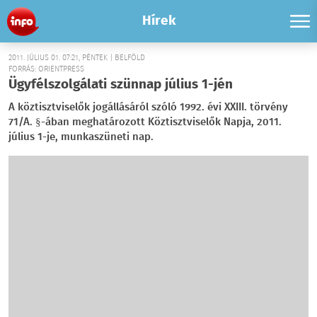
Hírek
2011. JÚLIUS 01. 07:21, PÉNTEK | BELFÖLD
FORRÁS: ORIENTPRESS
Ügyfélszolgálati szünnap július 1-jén
A köztisztviselők jogállásáról szóló 1992. évi XXIII. törvény
71/A. §-ában meghatározott Köztisztviselők Napja, 2011.
július 1-je, munkaszüneti nap.