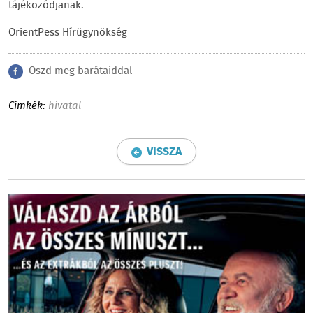
tájékozódjanak.
OrientPess Hírügynökség
Oszd meg barátaiddal
Címkék:
hivatal
VISSZA