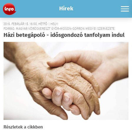
Hírek
2016. FEBRUÁR 15. 16:00, HÉTFŐ | HELYI
FORRÁS: MAGYAR VÖRÖSKERESZT GYŐR-MOSON-SOPRON MEGYEI SZERVEZETE
Házi betegápoló - idősgondozó tanfolyam indul
Részletek a cikkben