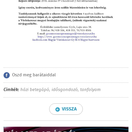
Oszd meg barátaiddal
Címkék:
házi betegápó
,
idősgondozó
,
tanfolyam
VISSZA