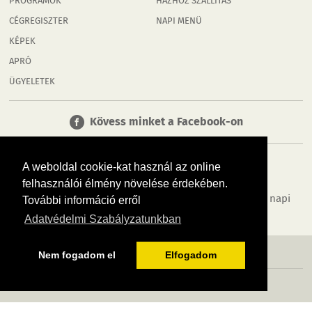
PROGRAMOK
HÁZHOZ SZÁLLÍTÁS
CÉGREGISZTER
NAPI MENÜ
KÉPEK
APRÓ
ÜGYELETEK
Kövess minket a Facebook-on
A weboldal cookie-kat használ az online
felhasználói élmény növelése érdekében.
Tudj meg többet városodról! Hírek, programok, képek, napi
További információ erről
menü, cégek…. és minden, ami Rábaköz
Adatvédelmi Szabályzatunkban
MÉDIAAJÁNLÓ
ADATVÉDELEM
IMPRESSZUM
RÓLUNK
ÁSZF
Nem fogadom el
Elfogadom
Copyright InfoVárosok. Minden jog fenntartva. | Web design & arculat by
Voov