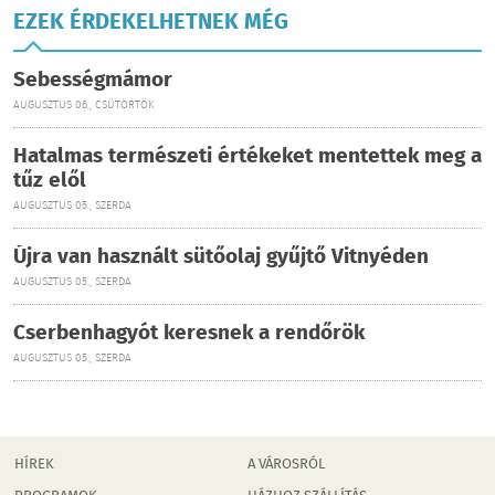
EZEK ÉRDEKELHETNEK MÉG
Sebességmámor
AUGUSZTUS 06., CSÜTÖRTÖK
Hatalmas természeti értékeket mentettek meg a
tűz elől
AUGUSZTUS 05., SZERDA
Újra van használt sütőolaj gyűjtő Vitnyéden
AUGUSZTUS 05., SZERDA
Cserbenhagyót keresnek a rendőrök
AUGUSZTUS 05., SZERDA
HÍREK
A VÁROSRÓL