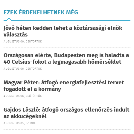
EZEK ÉRDEKELHETNEK MÉG
Jövő héten kedden lehet a köztársasági elnök
választás
AUGUSZTUS 06., CSÜTÖRTÖK
Országosan elérte, Budapesten meg is haladta a
40 Celsius-fokot a legmagasabb hőmérséklet
AUGUSZTUS 06., CSÜTÖRTÖK
Magyar Péter: átfogó energiafejlesztési tervet
fogadott el a kormány
AUGUSZTUS 06., CSÜTÖRTÖK
Gajdos László: átfogó országos ellenőrzés indult
az akkucégeknél
AUGUSZTUS 05., SZERDA