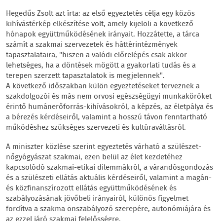
Hegedűs Zsolt azt írta: az első egyeztetés célja egy közös
kihívástérkép elkészítése volt, amely kijelöli a következő
hónapok együttműködésének irányait. Hozzátette, a tárca
számít a szakmai szervezetek és háttérintézmények
tapasztalataira, "hiszen a valódi előrelépés csak akkor
lehetséges, ha a döntések mögött a gyakorlati tudás és a
terepen szerzett tapasztalatok is megjelennek".
A következő időszakban külön egyeztetéseket terveznek a
szakdolgozói és más nem orvosi egészségügyi munkaköröket
érintő humánerőforrás-kihívásokról, a képzés, az életpálya és
a bérezés kérdéseiről, valamint a hosszú távon fenntartható
működéshez szükséges szervezeti és kultúraváltásról.
A miniszter közlése szerint egyeztetés várható a szülészet-
nőgyógyászat szakmai, ezen belül az élet kezdetéhez
kapcsolódó szakmai-etikai dilemmákról, a várandósgondozás
és a szülészeti ellátás aktuális kérdéseiről, valamint a magán-
és közfinanszírozott ellátás együttműködésének és
szabályozásának jövőbeli irányairól, különös figyelmet
fordítva a szakma önszabályozó szerepére, autonómiájára és
az ezzel járó szakmai felelősségre.