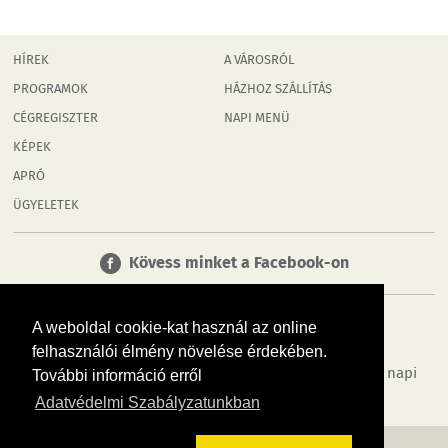
HÍREK
A VÁROSRÓL
PROGRAMOK
HÁZHOZ SZÁLLÍTÁS
CÉGREGISZTER
NAPI MENÜ
KÉPEK
APRÓ
ÜGYELETEK
Kövess minket a Facebook-on
A weboldal cookie-kat használ az online
felhasználói élmény növelése érdekében.
Tudj meg többet városodról! Hírek, programok, képek, napi
További információ erről
menü, cégek…. és minden, ami Rábaköz
Adatvédelmi Szabályzatunkban