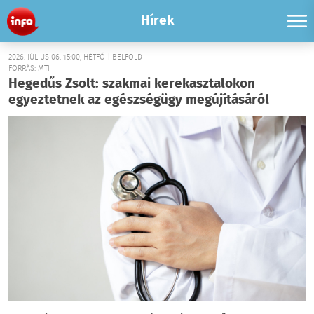
Hírek
2026. JÚLIUS 06. 15:00, HÉTFŐ | BELFÖLD
FORRÁS: MTI
Hegedűs Zsolt: szakmai kerekasztalokon
egyeztetnek az egészségügy megújításáról