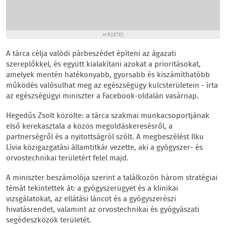
HIRDETÉS
A tárca célja valódi párbeszédet építeni az ágazati
szereplőkkel, és együtt kialakítani azokat a prioritásokat,
amelyek mentén hatékonyabb, gyorsabb és kiszámíthatóbb
működés valósulhat meg az egészségügy kulcsterületein - írta
az egészségügyi miniszter a Facebook-oldalán vasárnap.
Hegedűs Zsolt közölte: a tárca szakmai munkacsoportjának
első kerekasztala a közös megoldáskeresésről, a
partnerségről és a nyitottságról szólt. A megbeszélést Ilku
Lívia közigazgatási államtitkár vezette, aki a gyógyszer- és
orvostechnikai területért felel majd.
A miniszter beszámolója szerint a találkozón három stratégiai
témát tekintettek át: a gyógyszerügyet és a klinikai
vizsgálatokat, az ellátási láncot és a gyógyszerészi
hivatásrendet, valamint az orvostechnikai és gyógyászati
segédeszközök területét.