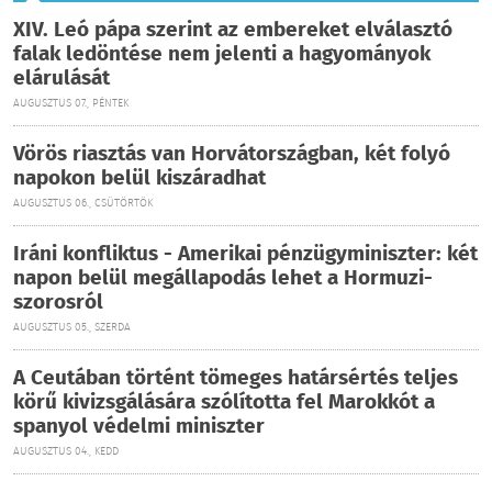
XIV. Leó pápa szerint az embereket elválasztó
falak ledöntése nem jelenti a hagyományok
elárulását
AUGUSZTUS 07., PÉNTEK
Vörös riasztás van Horvátországban, két folyó
napokon belül kiszáradhat
AUGUSZTUS 06., CSÜTÖRTÖK
Iráni konfliktus - Amerikai pénzügyminiszter: két
napon belül megállapodás lehet a Hormuzi-
szorosról
AUGUSZTUS 05., SZERDA
A Ceutában történt tömeges határsértés teljes
körű kivizsgálására szólította fel Marokkót a
spanyol védelmi miniszter
AUGUSZTUS 04., KEDD