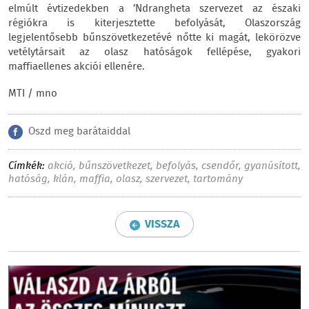
elmúlt évtizedekben a ’Ndrangheta szervezet az északi
régiókra is kiterjesztette befolyását, Olaszország
legjelentősebb bűnszövetkezetévé nőtte ki magát, lekörözve
vetélytársait az olasz hatóságok fellépése, gyakori
maffiaellenes akciói ellenére.
MTI / mno
Oszd meg barátaiddal
Címkék:
akció
,
bűnszövetkezet
,
befolyás
,
csendőr
,
gyanúsított
,
hatóság
,
klán
,
maffia
,
olasz
,
szervezet
,
tartomány
VISSZA