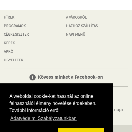
HÍREK
A VÁROSRÓL
PROGRAMOK
HÁZHOZ SZÁLLÍTÁS
CÉGREGISZTER
NAPI MENÜ
KÉPEK
APRÓ
ÜGYELETEK
Kövess minket a Facebook-on
A weboldal cookie-kat használ az online
felhasználói élmény növelése érdekében.
Tudj meg többet városodról! Hírek, programok, képek, napi
További információ erről
menü, cégek…. és minden, ami Rábaköz
Adatvédelmi Szabályzatunkban