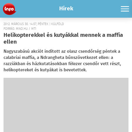
Hírek
2012. MÁRCIUS 30. 14:07, PÉNTEK | KÜLFÖLD
FORRÁS: MNO.HU / MTI
Helikopterekkel és kutyákkal mennek a maffia
ellen
Nagyszabású akciót indított az olasz csendőrség péntek a
calabriai maffia, a Ndrangheta bűnszövetkezet ellen: a
razziákban és házkutatásokban félezer csendőr vett részt,
helikoptereket és kutyákat is bevetettek.