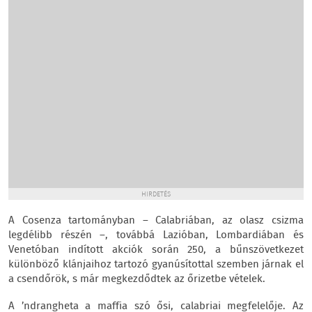
HIRDETÉS
A Cosenza tartományban – Calabriában, az olasz csizma
legdélibb részén –, továbbá Lazióban, Lombardiában és
Venetóban indított akciók során 250, a bűnszövetkezet
különböző klánjaihoz tartozó gyanúsítottal szemben járnak el
a csendőrök, s már megkezdődtek az őrizetbe vételek.
A ’ndrangheta a maffia szó ősi, calabriai megfelelője. Az