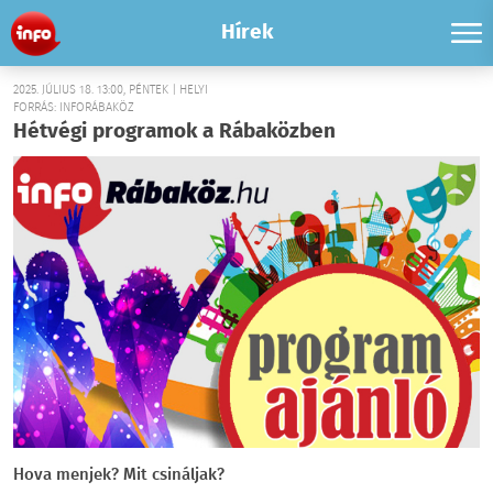
Hírek
2025. JÚLIUS 18. 13:00, PÉNTEK | HELYI
FORRÁS: INFORÁBAKÖZ
Hétvégi programok a Rábaközben
Hova menjek? Mit csináljak?