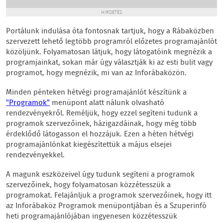
HIRDETÉS
Portálunk indulása óta fontosnak tartjuk, hogy a Rábaközben
szervezett lehető legtöbb programról előzetes programajánlót
közöljünk. Folyamatosan látjuk, hogy látogatóink megnézik a
programjainkat, sokan már úgy választják ki az esti bulit vagy
programot, hogy megnézik, mi van az Inforábaközön.
Minden pénteken hétvégi programajánlót készítünk a
"Programok"
menüpont alatt nálunk olvasható
rendezvényekről. Reméljük, hogy ezzel segíteni tudunk a
programok szervezőinek, házigazdáinak, hogy még több
érdeklődő látogasson el hozzájuk. Ezen a héten hétvégi
programajánlónkat kiegészítettük a május elsejei
rendezvényekkel.
A magunk eszközeivel úgy tudunk segíteni a programok
szervezőinek, hogy folyamatosan közzétesszük a
programokat. Felajánljuk a programok szervezőinek, hogy itt
az Inforábaköz Programok menüpontjában és a Szuperinfó
heti programajánlójában ingyenesen közzétesszük