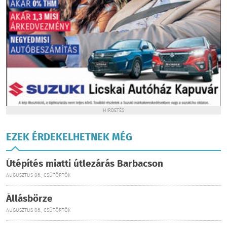
HIRDETÉS
EZEK ÉRDEKELHETNEK MÉG
Útépítés miatti útlezárás Barbacson
AUGUSZTUS 06., CSÜTÖRTÖK
Állásbörze
AUGUSZTUS 06., CSÜTÖRTÖK