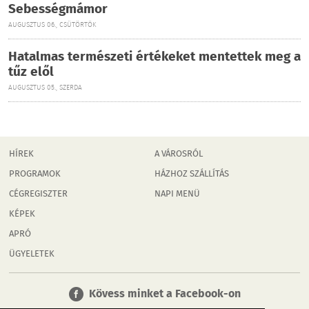
Sebességmámor
AUGUSZTUS 06., CSÜTÖRTÖK
Hatalmas természeti értékeket mentettek meg a
tűz elől
AUGUSZTUS 05., SZERDA
HÍREK
A VÁROSRÓL
PROGRAMOK
HÁZHOZ SZÁLLÍTÁS
CÉGREGISZTER
NAPI MENÜ
KÉPEK
APRÓ
ÜGYELETEK
Kövess minket a Facebook-on