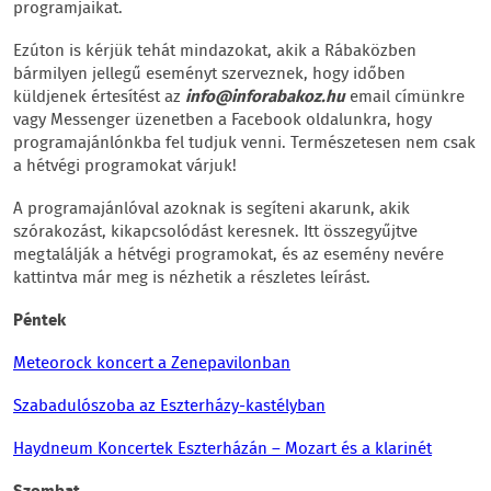
programjaikat.
Ezúton is kérjük tehát mindazokat, akik a Rábaközben
bármilyen jellegű eseményt szerveznek, hogy időben
küldjenek értesítést az
info@inforabakoz.hu
email címünkre
vagy Messenger üzenetben a Facebook oldalunkra, hogy
programajánlónkba fel tudjuk venni. Természetesen nem csak
a hétvégi programokat várjuk!
A programajánlóval azoknak is segíteni akarunk, akik
szórakozást, kikapcsolódást keresnek. Itt összegyűjtve
megtalálják a hétvégi programokat, és az esemény nevére
kattintva már meg is nézhetik a részletes leírást.
Péntek
Meteorock koncert a Zenepavilonban
Szabadulószoba az Eszterházy-kastélyban
Haydneum Koncertek Eszterházán – Mozart és a klarinét