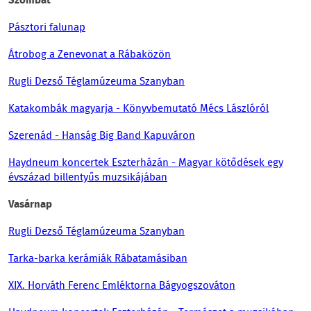
Szombat
Pásztori falunap
Átrobog a Zenevonat a Rábaközön
Rugli Dezső Téglamúzeuma Szanyban
Katakombák magyarja - Könyvbemutató Mécs Lászlóról
Szerenád - Hanság Big Band Kapuváron
Haydneum koncertek Eszterházán - Magyar kötődések egy
évszázad billentyűs muzsikájában
Vasárnap
Rugli Dezső Téglamúzeuma Szanyban
Tarka-barka kerámiák Rábatamásiban
XIX. Horváth Ferenc Emléktorna Bágyogszováton