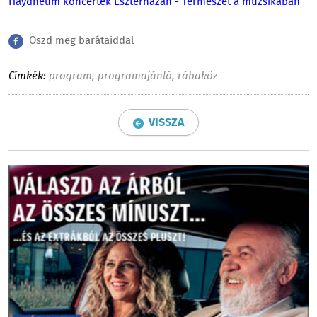
Haydneum koncertek Eszterházán - Természet a muzsikában
Oszd meg barátaiddal
Címkék:
program
,
programajánló
,
rábaköz
VISSZA