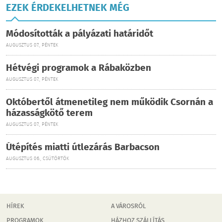
EZEK ÉRDEKELHETNEK MÉG
Módosították a pályázati határidőt
AUGUSZTUS 07., PÉNTEK
Hétvégi programok a Rábaközben
AUGUSZTUS 07., PÉNTEK
Októbertől átmenetileg nem működik Csornán a
házasságkötő terem
AUGUSZTUS 07., PÉNTEK
Útépítés miatti útlezárás Barbacson
AUGUSZTUS 06., CSÜTÖRTÖK
HÍREK
A VÁROSRÓL
PROGRAMOK
HÁZHOZ SZÁLLÍTÁS