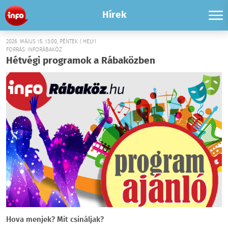
Hírek
2026. MÁJUS 15. 13:00, PÉNTEK | HELYI
FORRÁS: INFORÁBAKÖZ
Hétvégi programok a Rábaközben
Hova menjek? Mit csináljak?