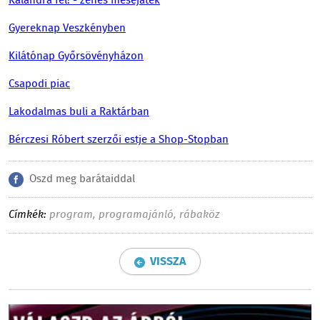
Kalandra fel! - zenés mesejáték
Gyereknap Veszkényben
Kilátónap Győrsövényházon
Csapodi piac
Lakodalmas buli a Raktárban
Bérczesi Róbert szerzői estje a Shop-Stopban
Oszd meg barátaiddal
Címkék:
program
,
programajánló
,
rábaköz
VISSZA