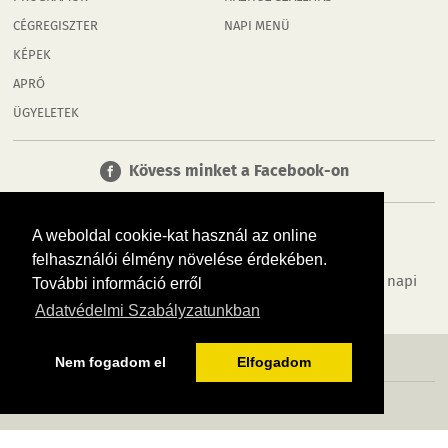
CÉGREGISZTER
NAPI MENÜ
KÉPEK
APRÓ
ÜGYELETEK
Kövess minket a Facebook-on
A weboldal cookie-kat használ az online
felhasználói élmény növelése érdekében.
Tudj meg többet városodról! Hírek, programok, képek, napi
További információ erről
menü, cégek…. és minden, ami Rábaköz
Adatvédelmi Szabályzatunkban
MÉDIAAJÁNLÓ
ADATVÉDELEM
IMPRESSZUM
RÓLUNK
ÁSZF
Nem fogadom el
Elfogadom
Copyright InfoVárosok. Minden jog fenntartva. | Web design & arculat by
Voov