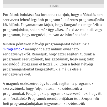
HIRDETÉS
Portálunk indulása óta fontosnak tartjuk, hogy a Rábaközben
szervezett lehető legtöbb programról előzetes programajánlót
közöljünk. Folyamatosan látjuk, hogy látogatóink megnézik a
programjainkat, sokan már úgy választják ki az esti bulit vagy
programot, hogy megnézik, mi van az Inforábaközön.
Minden pénteken hétvégi programajánlót készítünk a
"Programok"
menüpont alatt nálunk olvasható
rendezvényekről. Reméljük, hogy ezzel segíteni tudunk a
programok szervezőinek, házigazdáinak, hogy még több
érdeklődő látogasson el hozzájuk. Ezen a héten hétvégi
programajánlónkat kiegészítettük a május elsejei
rendezvényekkel.
A magunk eszközeivel úgy tudunk segíteni a programok
szervezőinek, hogy folyamatosan közzétesszük a
programokat. Felajánljuk a programok szervezőinek, hogy itt
az Inforábaköz Programok menüpontjában és a Szuperinfó
heti programajánlójában ingyenesen közzétesszük