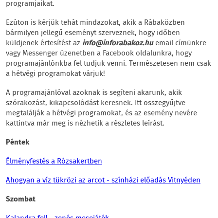
programjaikat.
Ezúton is kérjük tehát mindazokat, akik a Rábaközben
bármilyen jellegű eseményt szerveznek, hogy időben
küldjenek értesítést az
info@inforabakoz.hu
email címünkre
vagy Messenger üzenetben a Facebook oldalunkra, hogy
programajánlónkba fel tudjuk venni. Természetesen nem csak
a hétvégi programokat várjuk!
A programajánlóval azoknak is segíteni akarunk, akik
szórakozást, kikapcsolódást keresnek. Itt összegyűjtve
megtalálják a hétvégi programokat, és az esemény nevére
kattintva már meg is nézhetik a részletes leírást.
Péntek
Élményfestés a Rózsakertben
Ahogyan a víz tükrözi az arcot - színházi előadás Vitnyéden
Szombat