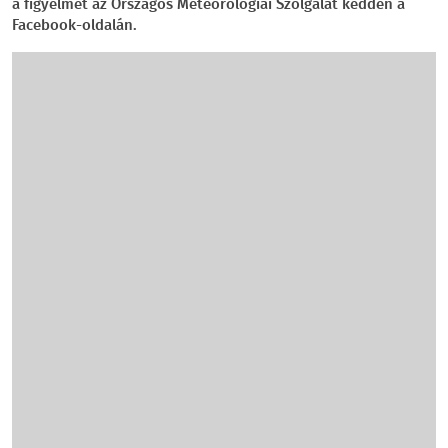
a figyelmet az Országos Meteorológiai Szolgálat kedden a
Facebook-oldalán.