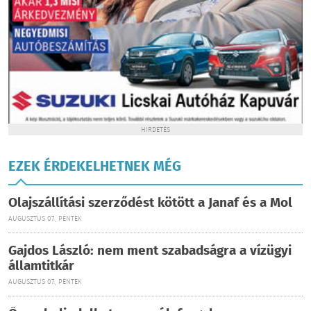
HIRDETÉS
EZEK ÉRDEKELHETNEK MÉG
Olajszállítási szerződést kötött a Janaf és a Mol
AUGUSZTUS 07., PÉNTEK
Gajdos László: nem ment szabadságra a vízügyi
államtitkár
AUGUSZTUS 07., PÉNTEK