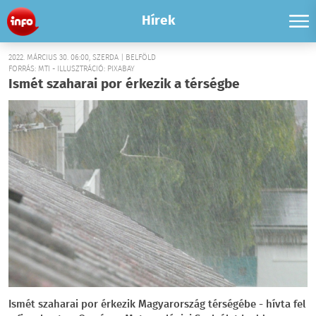
Hírek
2022. MÁRCIUS 30. 06:00, SZERDA | BELFÖLD
FORRÁS: MTI - ILLUSZTRÁCIÓ: PIXABAY
Ismét szaharai por érkezik a térségbe
Ismét szaharai por érkezik Magyarország térségébe - hívta fel