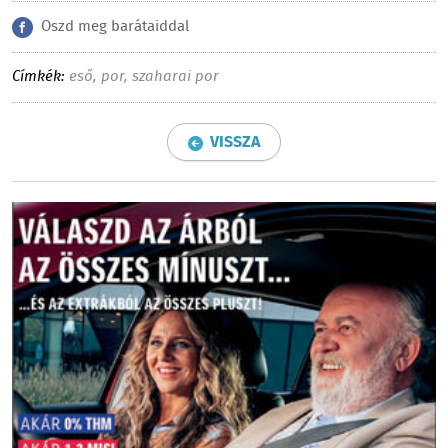
Oszd meg barátaiddal
Címkék:
eső
,
por
,
szaharai por
VISSZA