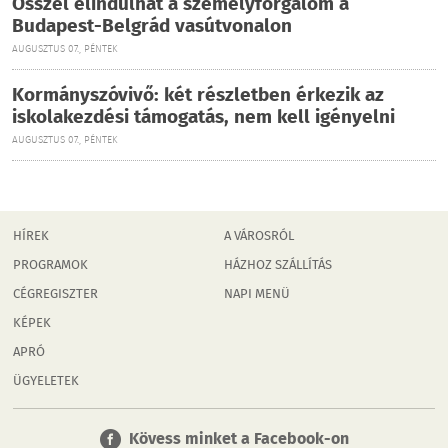
Ősszel elindulhat a személyforgalom a
Budapest-Belgrád vasútvonalon
AUGUSZTUS 07., PÉNTEK
Kormányszóvivő: két részletben érkezik az
iskolakezdési támogatás, nem kell igényelni
AUGUSZTUS 07., PÉNTEK
HÍREK
A VÁROSRÓL
PROGRAMOK
HÁZHOZ SZÁLLÍTÁS
CÉGREGISZTER
NAPI MENÜ
KÉPEK
APRÓ
ÜGYELETEK
Kövess minket a Facebook-on