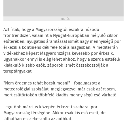
HIRDETÉS
Azt írták, hogy a Magyarországtól északra húzódó
frontrendszer, valamint a Nyugat-Európában mélyülő ciklon
előterében, nyugatias áramlással ismét nagy mennyiségű por
érkezik a kontinens déli fele fölé a magasban. A mediterrán
vidékekhez képest Magyarországra kevesebb por érkezik,
ugyanakkor ennyi is elég lehet ahhoz, hogy a szerda estefelé
kialakuló kisebb esők, záporok ismét összekoszolják a
tereptárgyakat.
"Nem érdemes tehát kocsit mosni" - fogalmazott a
meteorológiai szolgálat, megjegyezve: már csak azért sem,
mert csütörtökön többfelé kiadós mennyiségű eső várható.
Legutóbb március közepén érkezett szaharai por
Magyarország térségébe. Akkor csak kis eső esett, de
láthatóan összekoszolta az autókat.