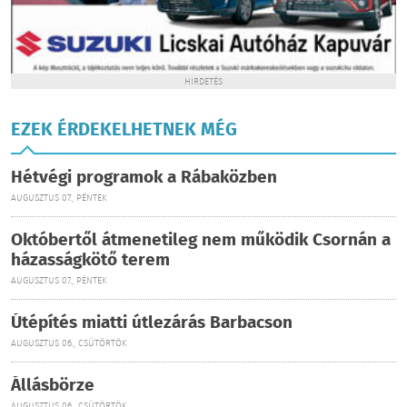
HIRDETÉS
EZEK ÉRDEKELHETNEK MÉG
Hétvégi programok a Rábaközben
AUGUSZTUS 07., PÉNTEK
Októbertől átmenetileg nem működik Csornán a
házasságkötő terem
AUGUSZTUS 07., PÉNTEK
Útépítés miatti útlezárás Barbacson
AUGUSZTUS 06., CSÜTÖRTÖK
Állásbörze
AUGUSZTUS 06., CSÜTÖRTÖK