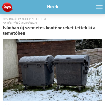
Hírek
2026. JANUÁR 09. 16:00, PÉNTEK | HELYI
FORRÁS: IVÁN ÖNKORMÁNYZAT
Ivánban új szemetes konténereket tettek ki a
temetőben