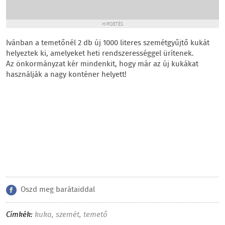
HIRDETÉS
Ivánban a temetőnél 2 db új 1000 literes szemétgyűjtő kukát
helyeztek ki, amelyeket heti rendszerességgel ürítenek.
Az önkormányzat kér mindenkit, hogy már az új kukákat
használják a nagy konténer helyett!
Oszd meg barátaiddal
Címkék:
kuka
,
szemét
,
temető