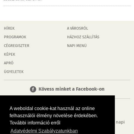
HÍREK
A VÁROSRÓL
PROGRAMOK
HÁZHOZ SZÁLLÍTÁS
CÉGREGISZTER
NAPI MENÜ
KÉPEK
APRÓ
ÜGYELETEK
Kövess minket a Facebook-on
A weboldal cookie-kat használ az online
felhasználói élmény növelése érdekében.
Tudj meg többet városodról! Hírek, programok, képek, napi
További információ erről
menü, cégek…. és minden, ami Rábaköz
Adatvédelmi Szabályzatunkban