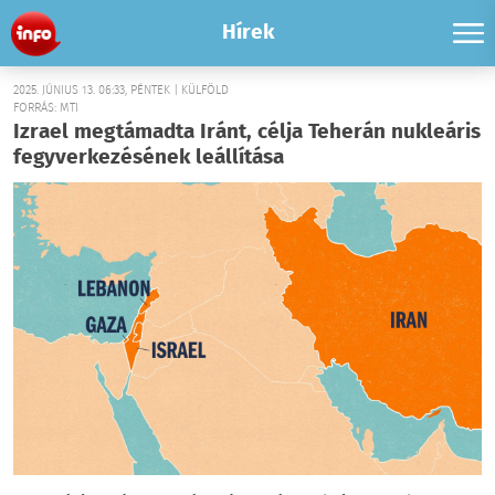
Hírek
2025. JÚNIUS 13. 06:33, PÉNTEK | KÜLFÖLD
FORRÁS: MTI
Izrael megtámadta Iránt, célja Teherán nukleáris
fegyverkezésének leállítása