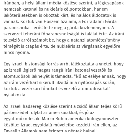
Iránban, a helyi állami média közlése szerint, a légicsapások
nemcsak katonai és nukleáris célpontokban, hanem
lakóterületekben is okoztak kárt, és halálos áldozatok is
vannak. Köztük van Hoszein Szalami, a Forradalmi Gárda
parancsnoka - erősítette meg a gárda közleményben. A
szervezet teheráni főparancsnokságát is találat érte. Az iráni
televízió arról számolt be, hogy a natanzi atomlétesítmény
térségét is csapás érte, de nukleáris szivárgásnak egyelőre
nincs nyoma.
Egy izraeli biztonsági forrás arról tájékoztatta a ynetet, hogy
az izraeli légierő magas rangú iráni katonai vezetők és
atomtudósok lakhelyét is támadta. "Nő az esélye annak, hogy
az iráni vezérkart sikerült likvidálni a nyitócsapás során,
köztük a vezérkari főnököt és vezető atomtudósokat"-
nyilatkozta.
Az izraeli hadsereg közlése szerint a zsidó állam teljes körű
párbeszédet folytat az amerikaiakkal, és jó az
együttműködésük. Marco Rubio amerikai külügyminiszter
közölte: Izrael egyoldalú műveletbe kezdett Irán ellen, az
Egyesült Államok nem érintett a péntek hajnali