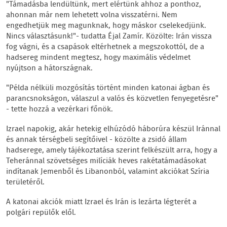
"Támadásba lendültünk, mert elértünk ahhoz a ponthoz,
ahonnan már nem lehetett volna visszatérni. Nem
engedhetjük meg magunknak, hogy máskor cselekedjünk.
Nincs választásunk!"- tudatta Éjal Zamír. Közölte: Irán vissza
fog vágni, és a csapások eltérhetnek a megszokottól, de a
hadsereg mindent megtesz, hogy maximális védelmet
nyújtson a hátországnak.
"Példa nélküli mozgósítás történt minden katonai ágban és
parancsnokságon, válaszul a valós és közvetlen fenyegetésre"
- tette hozzá a vezérkari főnök.
Izrael napokig, akár hetekig elhúzódó háborúra készül Iránnal
és annak térségbeli segítőivel - közölte a zsidó állam
hadserege, amely tájékoztatása szerint felkészült arra, hogy a
Teheránnal szövetséges milíciák heves rakétatámadásokat
indítanak Jemenből és Libanonból, valamint akciókat Szíria
területéről.
A katonai akciók miatt Izrael és Irán is lezárta légterét a
polgári repülők elől.