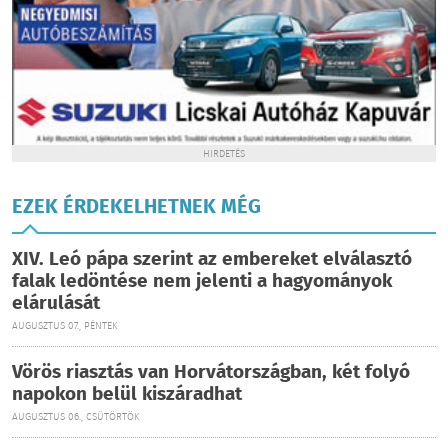
HIRDETÉS
EZEK ÉRDEKELHETNEK MÉG
XIV. Leó pápa szerint az embereket elválasztó
falak ledöntése nem jelenti a hagyományok
elárulását
AUGUSZTUS 07., PÉNTEK
Vörös riasztás van Horvátországban, két folyó
napokon belül kiszáradhat
AUGUSZTUS 06., CSÜTÖRTÖK