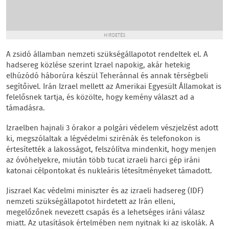
HIRDETÉS
A zsidó államban nemzeti szükségállapotot rendeltek el. A
hadsereg közlése szerint Izrael napokig, akár hetekig
elhúzódó háborúra készül Teheránnal és annak térségbeli
segítőivel. Irán Izrael mellett az Amerikai Egyesült Államokat is
felelősnek tartja, és közölte, hogy kemény választ ad a
támadásra.
Izraelben hajnali 3 órakor a polgári védelem vészjelzést adott
ki, megszólaltak a légvédelmi szirénák és telefonokon is
értesítették a lakosságot, felszólítva mindenkit, hogy menjen
az óvóhelyekre, miután több tucat izraeli harci gép iráni
katonai célpontokat és nukleáris létesítményeket támadott.
Jiszrael Kac védelmi miniszter és az izraeli hadsereg (IDF)
nemzeti szükségállapotot hirdetett az Irán elleni,
megelőzőnek nevezett csapás és a lehetséges iráni válasz
miatt. Az utasítások értelmében nem nyitnak ki az iskolák. A