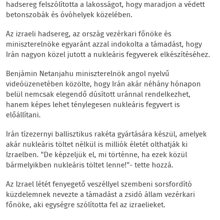
hadsereg felszólította a lakosságot, hogy maradjon a védett
betonszobák és óvóhelyek közelében.
Az izraeli hadsereg, az ország vezérkari főnöke és
miniszterelnöke egyaránt azzal indokolta a támadást, hogy
Irán nagyon közel jutott a nukleáris fegyverek elkészítéséhez.
Benjámin Netanjahu miniszterelnök angol nyelvű
videóüzenetében közölte, hogy Irán akár néhány hónapon
belül nemcsak elegendő dúsított uránnal rendelkezhet,
hanem képes lehet ténylegesen nukleáris fegyvert is
előállítani.
Irán tízezernyi ballisztikus rakéta gyártására készül, amelyek
akár nukleáris töltet nélkül is milliók életét olthatják ki
Izraelben. "De képzeljük el, mi történne, ha ezek közül
bármelyikben nukleáris töltet lenne!"- tette hozzá.
Az Izrael létét fenyegető veszéllyel szembeni sorsfordító
küzdelemnek nevezte a támadást a zsidó állam vezérkari
főnöke, aki egységre szólította fel az izraelieket.