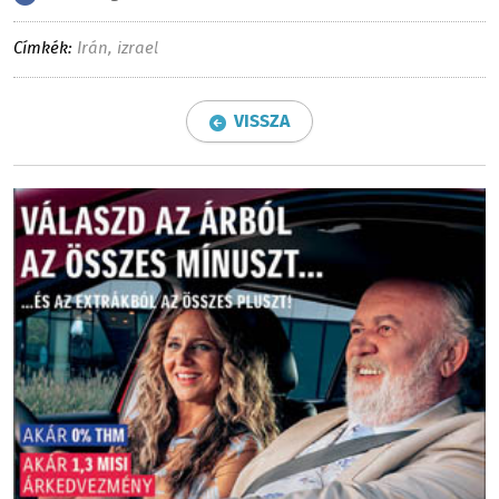
Címkék:
Irán
,
izrael
VISSZA