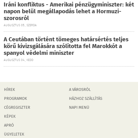
Iráni konfliktus - Amerikai pénzügyminiszter: két
napon belül megállapodás lehet a Hormuzi-
szorosról
AUGUSZTUS 05., SZERDA
A Ceutában történt tömeges határsértés teljes
körű kivizsgálására szólította fel Marokkót a
spanyol védelmi miniszter
AUGUSZTUS 04., KEDD
HÍREK
A VÁROSRÓL
PROGRAMOK
HÁZHOZ SZÁLLÍTÁS
CÉGREGISZTER
NAPI MENÜ
KÉPEK
APRÓ
ÜGYELETEK