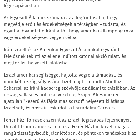
légicsapásokban.
Az Egyesült Államok számára az a legfontosabb, hogy
megvédje erőit és érdekeltségeit a térségben - tudatta, és
egyúttal óva intette Iránt attól, hogy amerikai állampolgárokat
vagy érdekeltségeket vegyen célba.
Irán Izraelt és az Amerikai Egyesült Államokat egyaránt
felelősnek tekinti az ellene indított katonai akció miatt, és
megtorlást helyezett kilátásba.
Izrael amerikai segítséggel hajtotta végre a támadást, és
mindkét ország súlyos árat fizet majd - mondta Abolfazl
Sekarcsi, az iráni hadsereg szóvivője az állami televízióban. Az
ország vallási és politikai vezetője, Szajed Ali Hamenei
ajatollah "keserű és fájdalmas sorsot" helyezett kilátásba
Izraelnek, és bosszút esküdött a Forradalmi Gárda is.
Fehér házi források szerint az izraeli légicsapás fejleményeit
Donald Trump amerikai elnök a Fehér Házból követi magas
rangú tisztségviselők jelenlétében, és pénteken tanácskozik az