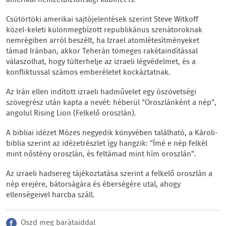
amerikai nemzetbiztonsági kabinet is.
Csütörtöki amerikai sajtójelentések szerint Steve Witkoff
közel-keleti különmegbízott republikánus szenátoroknak
nemrégiben arról beszélt, ha Izrael atomlétesítményeket
támad Iránban, akkor Teherán tömeges rakétaindítással
válaszolhat, hogy túlterhelje az izraeli légvédelmet, és a
konfliktussal számos emberéletet kockáztatnak.
Az Irán ellen indított izraeli hadművelet egy ószövetségi
szövegrész után kapta a nevét: héberül "Oroszlánként a nép",
angolul Rising Lion (Felkelő oroszlán).
A bibliai idézet Mózes negyedik könyvében található, a Károli-
biblia szerint az idézetrészlet így hangzik: "Ímé e nép felkél
mint nőstény oroszlán, és feltámad mint hím oroszlán".
Az izraeli hadsereg tájékoztatása szerint a felkelő oroszlán a
nép erejére, bátorságára és éberségére utal, ahogy
ellenségeivel harcba száll.
Oszd meg barátaiddal