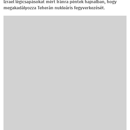
Izrael légicsapásokat mért Iránra péntek hajnalban, hogy
megakadályozza Teherán nukleáris fegyverkezését.