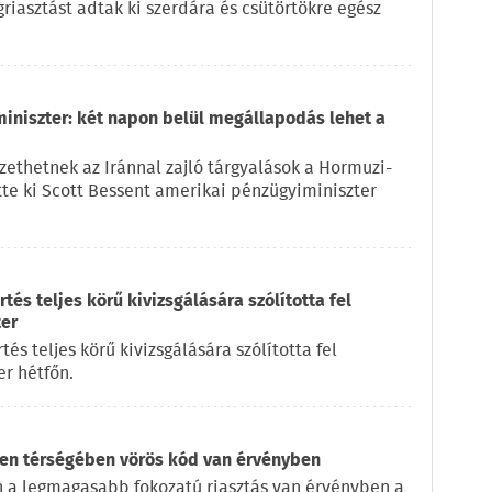
iasztást adtak ki szerdára és csütörtökre egész
miniszter: két napon belül megállapodás lehet a
ethetnek az Iránnal zajló tárgyalások a Hormuzi-
ette ki Scott Bessent amerikai pénzügyiminiszter
és teljes körű kivizsgálására szólította fel
ter
s teljes körű kivizsgálására szólította fel
r hétfőn.
en térségében vörös kód van érvényben
 a legmagasabb fokozatú riasztás van érvényben a