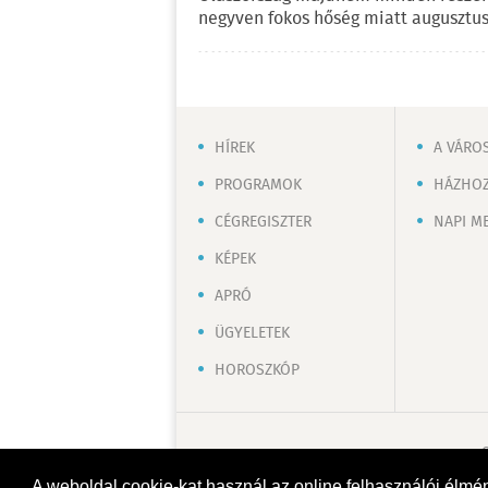
negyven fokos hőség miatt augusztus
HÍREK
A VÁRO
PROGRAMOK
HÁZHOZ
CÉGREGISZTER
NAPI M
KÉPEK
APRÓ
ÜGYELETEK
HOROSZKÓP
A weboldal cookie-kat használ az online felhasználói élmé