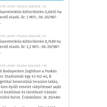
ÍTÓ: 451898 | FELADVA: 2026.08.05, 11:51
őszentmiklós külterületén 0,6820 ha
erdő eladó. Ár: 2 MFt.: 06-20/987-
.
ÍTÓ: 451899 | FELADVA: 2026.08.05, 11:51
őszentmiklós külterületén 0,7489 ha
erdő eladó. Ár: 2,2 MFt.: 06-20/987-
.
ÍTÓ: 451896 | FELADVA: 2026.08.05, 11:50
ó Budapesten Zuglóban a Puskás
nc Stadionnál egy 43 m2-es, B
getikai besorolású teraszos lakás,
-ben épült emelet ráépítéssel saját
ri beállóval és tárolóval! Irányár:
 millió forint. Érdeklődni: 36 30/480-