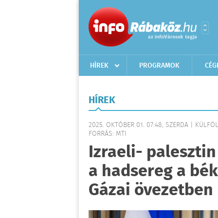
HÍREK
PROGRAMOK
CÉG
HÍREK
2025. OKTÓBER 01. 07:48, SZERDA | KÜLFÖ
FORRÁS: MTI
Izraeli- paleszti
a hadsereg a bé
Gázai övezetben