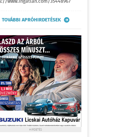
s://www.ingatlan.com/35448967
TOVÁBBI APRÓHIRDETÉSEK
HIRDETÉS