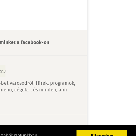
minket a facebook-on
bet városodról! Hírek, programok,
 menü, cégek…. és minden, ami
v
Szabályzatunkban
Elfogadom