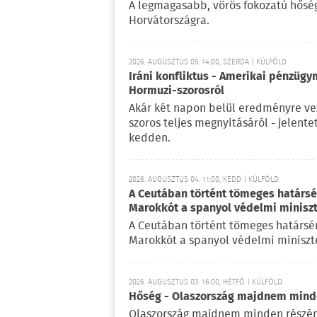
A legmagasabb, vörös fokozatú hőségr
Horvátországra.
2026. AUGUSZTUS 05. 14:00, SZERDA | KÜLFÖLD
Iráni konfliktus - Amerikai pénzügy
Hormuzi-szorosról
Akár két napon belül eredményre vez
szoros teljes megnyitásáról - jelent
kedden.
2026. AUGUSZTUS 04. 11:00, KEDD | KÜLFÖLD
A Ceutában történt tömeges határsért
Marokkót a spanyol védelmi minisz
A Ceutában történt tömeges határsérté
Marokkót a spanyol védelmi miniszte
2026. AUGUSZTUS 03. 16:00, HÉTFŐ | KÜLFÖLD
Hőség - Olaszország majdnem mind
Olaszország majdnem minden részén