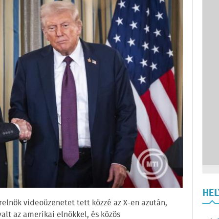
HE
relnök videoüzenetet tett közzé az X-en azután,
alt az amerikai elnökkel, és közös