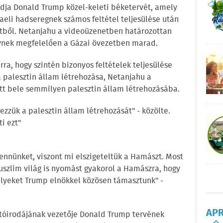
gadja Donald Trump közel-keleti béketervét, amely
raeli hadseregnek számos feltétel teljesülése után
zetből. Netanjahu a videoüzenetben határozottan
rvnek megfelelően a Gázai övezetben marad.
ra, hogy szintén bizonyos feltételek teljesülése
a palesztin állam létrehozása, Netanjahu a
tt bele semmilyen palesztin állam létrehozásába.
zzük a palesztin állam létrehozását" - közölte.
i ezt"
ennünket, viszont mi elszigeteltük a Hamászt. Most
muszlim világ is nyomást gyakorol a Hamászra, hogy
melyeket Trump elnökkel közösen támasztunk" -
AP
jtóirodájának vezetője Donald Trump tervének