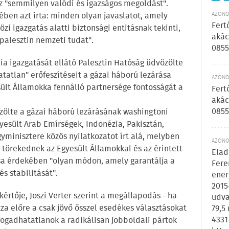
z "semmilyen valódi és igazságos megoldást".
ében azt írta: minden olyan javaslatot, amely
AZONOS
Fert
zi igazgatás alatti biztonsági entitásnak tekinti,
akác
 palesztin nemzeti tudat".
0855
ia igazgatását ellátó Palesztin Hatóság üdvözölte
atatlan" erőfeszítéseit a gázai háború lezárása
AZONOS
ült Államokka fennálló partnersége fontosságát a
Fert
akác
0855
zölte a gázai háború lezárásának washingtoni
gyesült Arab Emírségek, Indonézia, Pakisztán,
yminisztere közös nyilatkozatot írt alá, melyben
AZONOS
 törekednek az Egyesült Államokkal és az érintett
Elad
sa érdekében "olyan módon, amely garantálja a
Fere
s stabilitását".
ener
2015
kértője, Joszi Verter szerint a megállapodás - ha
udva
zza előre a csak jövő ősszel esedékes választásokat
79,5
4331
fogadhatatlanok a radikálisan jobboldali pártok