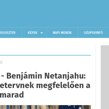
REGISZTER
KÉPEK
NAPI MENÜK
SZUPERINFÓ
LD
n - Benjámin Netanjahu:
ketervnek megfelelően a
 marad