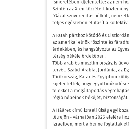
ismeretében kijelentette: az nem ho
Szintén az X-en közzétett közlemény
"Gázát szuverenitás nélküli, nemzetkö
teljes egészében elutasít a kollektív
A Fatah párthoz kötődő és Ciszjordán
az amerikai elnök "őszinte és fáradh
érdekében, és hangsúlyozta az Egyes
térség békéje érdekében.
Több arab és muszlim ország is üdvö
tervét. Szaúd-Arábia, Jordánia, az E
Törökország, Katar és Egyiptom külüg
kijelentették, hogy együttműködésre
felekkel a megállapodás végrehajtá
régió népeinek békéjét, biztonságát é
A Háárec című izraeli újság egyik sza
létrejön - várhatóan 2026 elejére ho
Izraelben, mert a benne foglaltak el