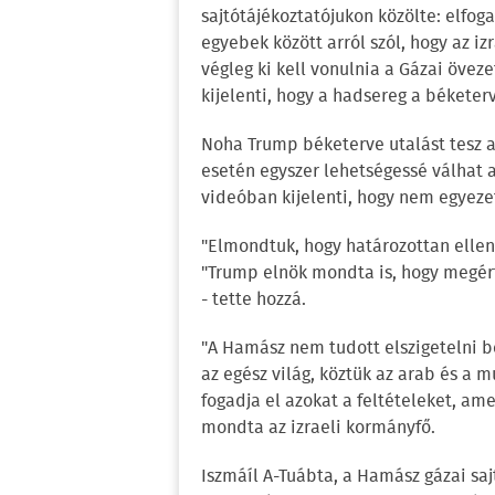
sajtótájékoztatójukon közölte: elfo
egyebek között arról szól, hogy az iz
végleg ki kell vonulnia a Gázai öve
kijelenti, hogy a hadsereg a békete
Noha Trump béketerve utalást tesz ar
esetén egyszer lehetségessé válhat 
videóban kijelenti, hogy nem egyeze
"Elmondtuk, hogy határozottan ellene
"Trump elnök mondta is, hogy megért
- tette hozzá.
"A Hamász nem tudott elszigetelni b
az egész világ, köztük az arab és a 
fogadja el azokat a feltételeket, a
mondta az izraeli kormányfő.
Iszmáíl A-Tuábta, a Hamász gázai sa