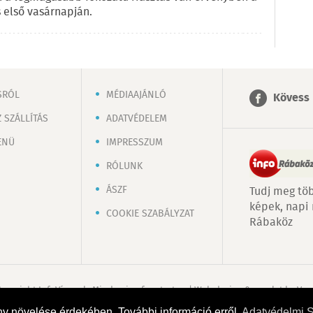
 első vasárnapján.
SRÓL
MÉDIAAJÁNLÓ
Kövess 
 SZÁLLÍTÁS
ADATVÉDELEM
ENÜ
IMPRESSZUM
RÓLUNK
ÁSZF
Tudj meg töb
képek, napi
COOKIE SZABÁLYZAT
Rábaköz
Copyright InfoVárosok. Minden jog fenntartva. | Web design & arculat by
Voo
ny növelése érdekében. További információ erről
Adatvédelmi 