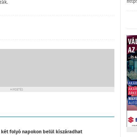
http
zák.
HIRDETÉS
 két folyó napokon belül kiszáradhat