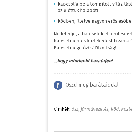
Kapcsolja be a tompított világítás
az előttük haladót!
Ködben, illetve nagyon erős esőben
Ne feledje, a balesetek elkerüléséé
balesetmentes közlekedést kíván a
Balesetmegelőzési Bizottság!
…hogy mindenki hazaérjen!
Oszd meg barátaiddal
Címkék:
ősz
,
járművezetés
,
köd
,
közl