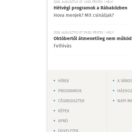
2026. AUGUSZTUS 07. 13:00, PÉNTEK | HELYI
Hétvégi programok a Rábaközben
Hova menjek? Mit csináljak?
2026. AUGUSZTUS 07. 09:00, PÉNTEK | HELYI
Októbertől átmenetileg nem működ
Felhívás
HÍREK
A VÁRO
PROGRAMOK
HÁZHOZ
CÉGREGISZTER
NAPI M
KÉPEK
APRÓ
ÜGYELETEK