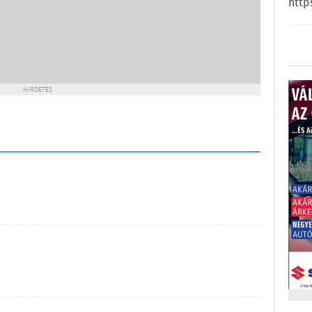
http
HIRDETÉS