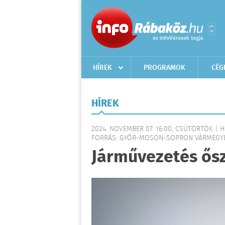
HÍREK
PROGRAMOK
CÉG
HÍREK
2024. NOVEMBER 07. 16:00, CSÜTÖRTÖK | H
FORRÁS: GYŐR-MOSON-SOPRON VÁRMEGYE
Járművezetés ősz