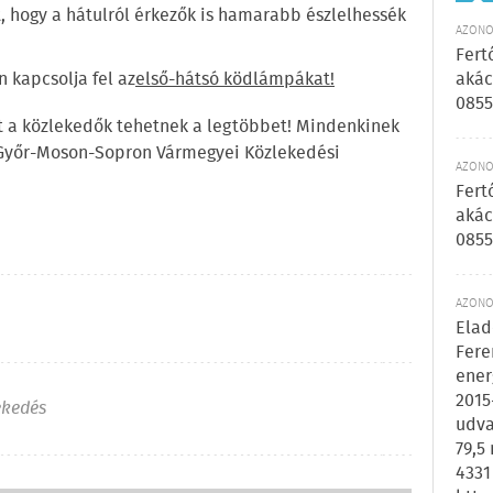
t, hogy a hátulról érkezők is hamarabb észlelhessék
AZONOS
Fert
 kapcsolja fel az
első-hátsó ködlámpákat!
akác
0855
rt a közlekedők tehetnek a legtöbbet! Mindenkinek
 Győr-Moson-Sopron Vármegyei Közlekedési
AZONOS
Fert
akác
0855
AZONOS
Elad
Fere
ener
2015
ekedés
udva
79,5
4331