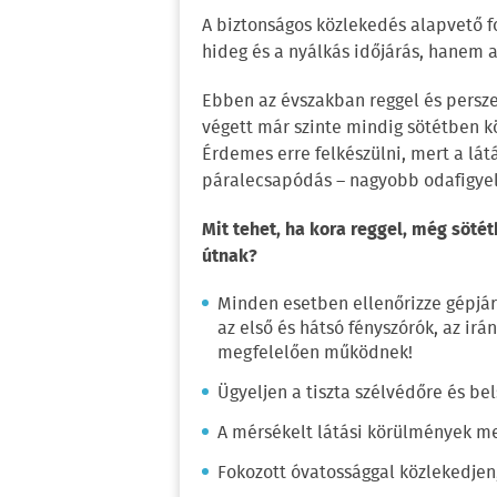
A biztonságos közlekedés alapvető f
hideg és a nyálkás időjárás, hanem a 
Ebben az évszakban reggel és persze 
végett már szinte mindig sötétben k
Érdemes erre felkészülni, mert a lát
páralecsapódás – nagyobb odafigyel
Mit tehet, ha kora reggel, még sötét
útnak?
Minden esetben ellenőrizze gépjár
az első és hátsó fényszórók, az ir
megfelelően működnek!
Ügyeljen a tiszta szélvédőre és bel
A mérsékelt látási körülmények me
Fokozott óvatossággal közlekedjen