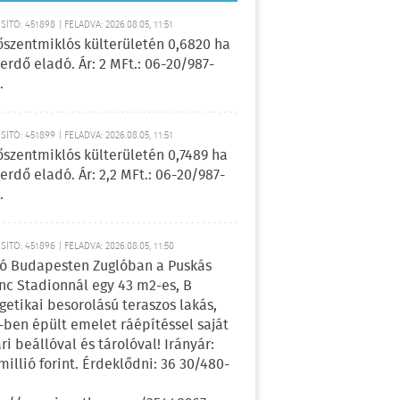
ÍTÓ: 451898 | FELADVA: 2026.08.05, 11:51
őszentmiklós külterületén 0,6820 ha
erdő eladó. Ár: 2 MFt.: 06-20/987-
.
ÍTÓ: 451899 | FELADVA: 2026.08.05, 11:51
őszentmiklós külterületén 0,7489 ha
erdő eladó. Ár: 2,2 MFt.: 06-20/987-
.
ÍTÓ: 451896 | FELADVA: 2026.08.05, 11:50
ó Budapesten Zuglóban a Puskás
nc Stadionnál egy 43 m2-es, B
getikai besorolású teraszos lakás,
-ben épült emelet ráépítéssel saját
ri beállóval és tárolóval! Irányár:
 millió forint. Érdeklődni: 36 30/480-