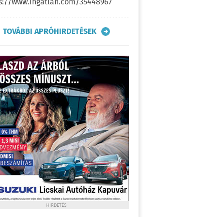
s://www.ingatlan.com/35448967
TOVÁBBI APRÓHIRDETÉSEK
HIRDETÉS