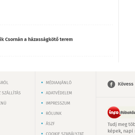
ik Csornán a házasságkötő terem
SRÓL
MÉDIAAJÁNLÓ
Kövess 
 SZÁLLÍTÁS
ADATVÉDELEM
ENÜ
IMPRESSZUM
RÓLUNK
ÁSZF
Tudj meg töb
képek, napi
COOKIE SZABÁLYZAT