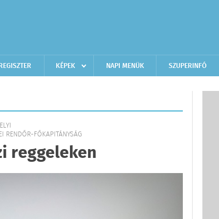
REGISZTER
KÉPEK
NAPI MENÜK
SZUPERINFÓ
ELYI
I RENDŐR-FŐKAPITÁNYSÁG
i reggeleken