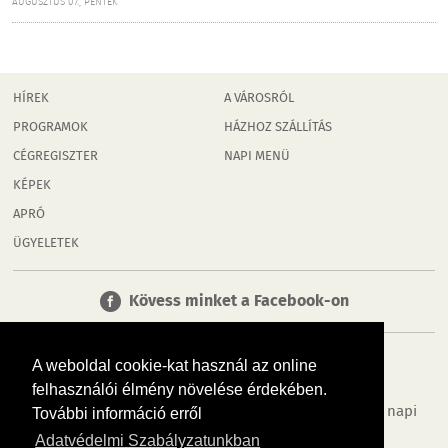
AUGUSZTUS 07., PÉNTEK
HÍREK
A VÁROSRÓL
PROGRAMOK
HÁZHOZ SZÁLLÍTÁS
CÉGREGISZTER
NAPI MENÜ
KÉPEK
APRÓ
ÜGYELETEK
Kövess minket a Facebook-on
A weboldal cookie-kat használ az online
felhasználói élmény növelése érdekében.
Tudj meg többet városodról! Hírek, programok, képek, napi
További információ erről
menü, cégek…. és minden, ami Rábaköz
Adatvédelmi Szabályzatunkban