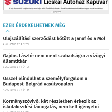
HIRDETÉS
EZEK ÉRDEKELHETNEK MÉG
Olajszállítási szerződést kötött a Janaf és a Mol
AUGUSZTUS 07., PÉNTEK
Gajdos László: nem ment szabadságra a vízügyi
államtitkár
AUGUSZTUS 07., PÉNTEK
Ősszel elindulhat a személyforgalom a
Budapest-Belgrád vasútvonalon
AUGUSZTUS 07., PÉNTEK
Kormányszóvivő: két részletben érkezik az
iskolakezdési támogatás, nem kell igényelni