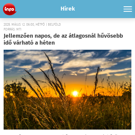
Hírek
2025. MÁJUS 12. 06:00, HÉTFŐ | BELFÖLD
FORRÁS: MTI
Jellemzően napos, de az átlagosnál hűvösebb
idő várható a héten