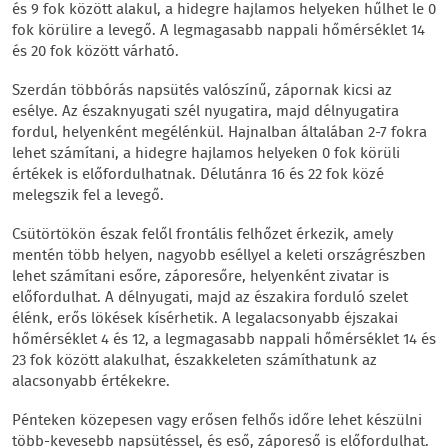
és 9 fok között alakul, a hidegre hajlamos helyeken hűlhet le 0
fok körülire a levegő. A legmagasabb nappali hőmérséklet 14
és 20 fok között várható.
Szerdán többórás napsütés valószínű, zápornak kicsi az
esélye. Az északnyugati szél nyugatira, majd délnyugatira
fordul, helyenként megélénkül. Hajnalban általában 2-7 fokra
lehet számítani, a hidegre hajlamos helyeken 0 fok körüli
értékek is előfordulhatnak. Délutánra 16 és 22 fok közé
melegszik fel a levegő.
Csütörtökön észak felől frontális felhőzet érkezik, amely
mentén több helyen, nagyobb eséllyel a keleti országrészben
lehet számítani esőre, záporesőre, helyenként zivatar is
előfordulhat. A délnyugati, majd az északira forduló szelet
élénk, erős lökések kísérhetik. A legalacsonyabb éjszakai
hőmérséklet 4 és 12, a legmagasabb nappali hőmérséklet 14 és
23 fok között alakulhat, északkeleten számíthatunk az
alacsonyabb értékekre.
Pénteken közepesen vagy erősen felhős időre lehet készülni
több-kevesebb napsütéssel, és eső, záporeső is előfordulhat.