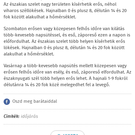
Az északias szelet nagy területen kísérhetik erős, néhol
viharos széllökések. Hajnalban 0 és plusz 8, délután 14 és 20
fok között alakulhat a hőmérséklet.
Szombaton erősen vagy közepesen felhős időre van kilátás
több-kevesebb napsütéssel, és eső, záporeső ezen a napon is
előfordulhat. Az északias szelet több helyen kísérhetik erős
lökések. Hajnalban 0 és plusz 8, délután 14 és 20 fok között
alakulhat a hőmérséklet.
Vasárnap a több-kevesebb napsütés mellett közepesen vagy
erősen felhős időre van esély, és eső, záporeső elfordulhat. Az
északnyugati szél több helyen erős lehet. A hajnali 1-9 fokról
délutánra 14 és 20 fok közé melegedhet fel a levegő.
Oszd meg barátaiddal
Címkék:
időjárás