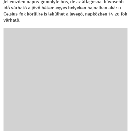
Jellemzően napos-gomolyfelhős, de az átlagosnál hűvösebb
idő várható a jövő héten: egyes helyeken hajnalban akár 0
Celsius-fok körülire is lehűlhet a levegő, napközben 14-20 fok
várható.