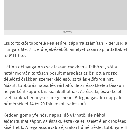
HIRDETÉS
Csütörtöktől többfelé kell esőre, záporra számítani - derül ki a
HungaroMet Zrt. előrejelzéséből, amelyet vasárnap juttattak el
az MTI-hez.
Hétfőn délnyugaton csak lassan csökken a felhőzet, sőt a
határ mentén tartósan borult maradhat az ég, ott a reggeli,
délelőtti órákban szemerkélő eső, szitálás előfordulhat.
Másutt többórás napsütés várható, de az északkeleti tájakon
helyenként záporok is kialakulhatnak. Az északi, északkeleti
szél napközben olykor megélénkül. A legmagasabb nappali
hőmérséklet 14 és 20 fok között valószínű.
Kedden gomolyfelhős, napos idő várható, de néhol
előfordulhat zápor. Az északi, északkeleti szelet élénk lökések
kísérhetik. A legalacsonyabb éjszakai hőmérséklet többnyire 3