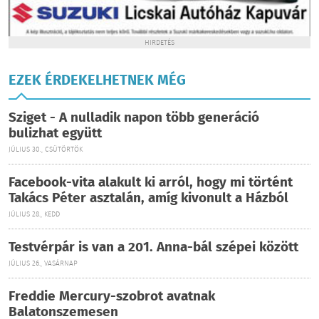
HIRDETÉS
EZEK ÉRDEKELHETNEK MÉG
Sziget - A nulladik napon több generáció
bulizhat együtt
JÚLIUS 30., CSÜTÖRTÖK
Facebook-vita alakult ki arról, hogy mi történt
Takács Péter asztalán, amíg kivonult a Házból
JÚLIUS 28., KEDD
Testvérpár is van a 201. Anna-bál szépei között
JÚLIUS 26., VASÁRNAP
Freddie Mercury-szobrot avatnak
Balatonszemesen