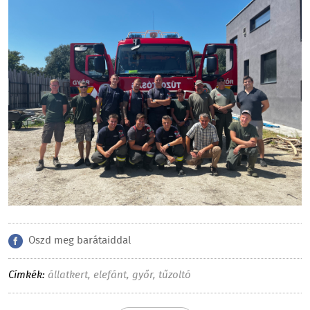
Oszd meg barátaiddal
Címkék:
állatkert
,
elefánt
,
győr
,
tűzoltó