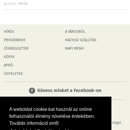
JÚLIUS 24., PÉNTEK
HÍREK
A VÁROSRÓL
PROGRAMOK
HÁZHOZ SZÁLLÍTÁS
CÉGREGISZTER
NAPI MENÜ
KÉPEK
APRÓ
ÜGYELETEK
Kövess minket a Facebook-on
A weboldal cookie-kat használ az online
felhasználói élmény növelése érdekében.
Tudj meg többet városodról! Hírek, programok, képek, napi
További információ erről
menü, cégek…. és minden, ami Rábaköz