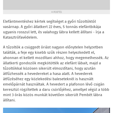
HIRDETÉS
Elefántmentéshez kértek segítséget a győri tűzoltóktól
vasárnap. A győri állatkert 22 éves, 5 tonnás elefántbikája
ugyanis rosszul lett, és valahogy lábra kellett állítani - írja a
Katasztrófavédelem.
A tűzoltók a csüggedt óriást nagyon előnytelen helyzetben
találták, a feje egy kisebb szűk részen helyezkedett el,
ahonnan el kellett mozdítani ahhoz, hogy megemelhessék. Az
állatkerti gondozók megkötötték az elefánt lábait, majd a
tűzoltókkal közösen sikerült elmozdítani, hogy azután
átfűzhessék a hevedereket a hasa alatt. A hevederek
átfűzéséhez egy közlekedési baleseteknél is használt
emelőpárnát használtak. A hevedert a plafonon lévő csigán
keresztül rögzítettek a daru csörlőjéhez, amellyel végül a több
mint 3 órás közös munkát követően sikerült Pembét lábra
állítani.