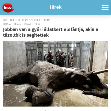
Hírek
2023. JÚLIUS 26. 12:49, SZERDA | BULVÁR
FORRÁS: KATASZTRÓFAVÉDELEM
Jobban van a győri állatkert elefántja, akin a
tűzoltók is segítettek