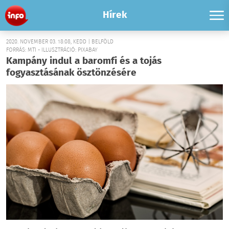
Hírek
2020. NOVEMBER 03. 18:08, KEDD | BELFÖLD
FORRÁS: MTI - ILLUSZTRÁCIÓ: PIXABAY
Kampány indul a baromfi és a tojás
fogyasztásának ösztönzésére