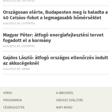
AUGUSZTUS 06., CSÜTÖRTÖK
Országosan elérte, Budapesten meg is haladta a
40 Celsius-fokot a legmagasabb hőmérséklet
AUGUSZTUS 06., CSÜTÖRTÖK
Magyar Péter: átfogó energiafejlesztési tervet
fogadott el a kormány
AUGUSZTUS 06., CSÜTÖRTÖK
Gajdos László: átfogó országos ellenőrzés indult
az akkucégeknél
AUGUSZTUS 05., SZERDA
HÍREK
A VÁROSRÓL
PROGRAMOK
HÁZHOZ SZÁLLÍTÁS
CÉGREGISZTER
NAPI MENÜ