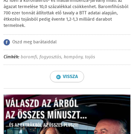
Az idén a koronavírus- és madárinfluenza-járvány miatt az
ágazat termelése 10,0 százalékkal csökkenhet. Baromfihúsból
700 ezer tonnát állítottak elő tavaly a BTT adatai alapján,
étkezési tojásból pedig évente 1,2-1,3 milliárd darabot
termelnek.
Oszd meg barátaiddal
Címkék:
baromfi
,
fogyasztás
,
kampány
,
tojás
VISSZA