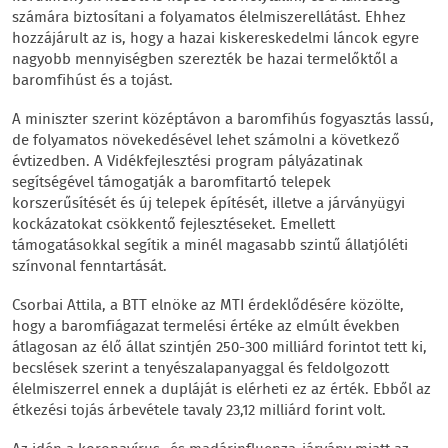
számára biztosítani a folyamatos élelmiszerellátást. Ehhez
hozzájárult az is, hogy a hazai kiskereskedelmi láncok egyre
nagyobb mennyiségben szerezték be hazai termelőktől a
baromfihúst és a tojást.
A miniszter szerint középtávon a baromfihús fogyasztás lassú,
de folyamatos növekedésével lehet számolni a következő
évtizedben. A Vidékfejlesztési program pályázatinak
segítségével támogatják a baromfitartó telepek
korszerűsítését és új telepek építését, illetve a járványügyi
kockázatokat csökkentő fejlesztéseket. Emellett
támogatásokkal segítik a minél magasabb szintű állatjóléti
színvonal fenntartását.
Csorbai Attila, a BTT elnöke az MTI érdeklődésére közölte,
hogy a baromfiágazat termelési értéke az elmúlt években
átlagosan az élő állat szintjén 250-300 milliárd forintot tett ki,
becslések szerint a tenyészalapanyaggal és feldolgozott
élelmiszerrel ennek a dupláját is elérheti ez az érték. Ebből az
étkezési tojás árbevétele tavaly 23,12 milliárd forint volt.