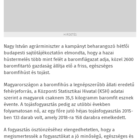
HIRDETÉS
Nagy István agrárminiszter a kampányt beharangozó hétfői
budapesti sajtótájékoztatón elmondta, hogy a hazai
hústermelés több mint felét a baromfiágazat adja, közel 2600
baromfitartó gazdaság állítja elő a friss, egészséges
baromfihúst és tojást.
Magyarországon a baromfihús a legnépszerűbb állati eredetű
fehérjeforrás, a Központi Statisztikai Hivatal (KSH) adatai
szerint a magyarok csaknem 35,5 kilogramm baromfit esznek
évente. A tojásfogyasztás pedig az utóbbi években
folyamatosan nő, az egy főre jutó héjas tojásfogyasztás 2015-
ben 133 darab volt, amely 2018-ra 158 darabra emelkedett.
A fogyasztás ösztönzéséhez elengedhetetlen, hogy a
megismertessék a fogyasztókat a jó minőségű, egészséges és