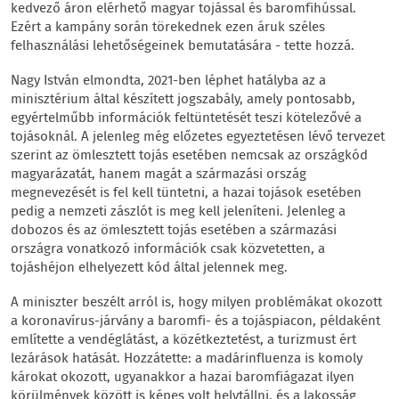
kedvező áron elérhető magyar tojással és baromfihússal.
Ezért a kampány során törekednek ezen áruk széles
felhasználási lehetőségeinek bemutatására - tette hozzá.
Nagy István elmondta, 2021-ben léphet hatályba az a
minisztérium által készített jogszabály, amely pontosabb,
egyértelműbb információk feltüntetését teszi kötelezővé a
tojásoknál. A jelenleg még előzetes egyeztetésen lévő tervezet
szerint az ömlesztett tojás esetében nemcsak az országkód
magyarázatát, hanem magát a származási ország
megnevezését is fel kell tüntetni, a hazai tojások esetében
pedig a nemzeti zászlót is meg kell jeleníteni. Jelenleg a
dobozos és az ömlesztett tojás esetében a származási
országra vonatkozó információk csak közvetetten, a
tojáshéjon elhelyezett kód által jelennek meg.
A miniszter beszélt arról is, hogy milyen problémákat okozott
a koronavírus-járvány a baromfi- és a tojáspiacon, példaként
említette a vendéglátást, a közétkeztetést, a turizmust ért
lezárások hatását. Hozzátette: a madárinfluenza is komoly
károkat okozott, ugyanakkor a hazai baromfiágazat ilyen
körülmények között is képes volt helytállni, és a lakosság