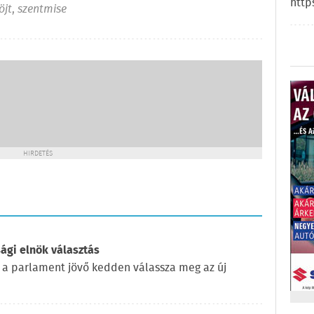
http
öjt
,
szentmise
HIRDETÉS
ági elnök választás
 a parlament jövő kedden válassza meg az új