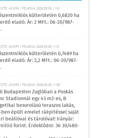
ÍTÓ: 451898 | FELADVA: 2026.08.05, 11:51
őszentmiklós külterületén 0,6820 ha
erdő eladó. Ár: 2 MFt.: 06-20/987-
.
ÍTÓ: 451899 | FELADVA: 2026.08.05, 11:51
őszentmiklós külterületén 0,7489 ha
erdő eladó. Ár: 2,2 MFt.: 06-20/987-
.
ÍTÓ: 451896 | FELADVA: 2026.08.05, 11:50
ó Budapesten Zuglóban a Puskás
nc Stadionnál egy 43 m2-es, B
getikai besorolású teraszos lakás,
-ben épült emelet ráépítéssel saját
ri beállóval és tárolóval! Irányár:
 millió forint. Érdeklődni: 36 30/480-