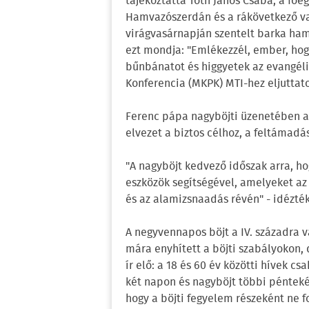
tájékoztatta Tóth János Csaba, a főe
Hamvazószerdán és a rákövetkező va
virágvasárnapján szentelt barka ha
ezt mondja: "Emlékezzél, ember, hogy
bűnbánatot és higgyetek az evangéli
Konferencia (MKPK) MTI-hez eljutta
Ferenc pápa nagyböjti üzenetében azt
elvezet a biztos célhoz, a feltámadás
"A nagyböjt kedvező időszak arra, ho
eszközök segítségével, amelyeket az 
és az alamizsnaadás révén" - idézt
A negyvennapos böjt a IV. századra v
mára enyhített a böjti szabályokon,
ír elő: a 18 és 60 év közötti hívek c
két napon és nagyböjt többi péntekén
hogy a böjti fegyelem részeként ne 