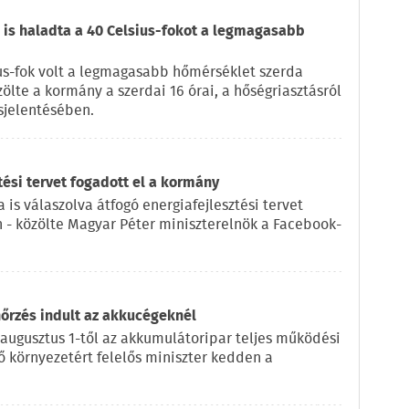
is haladta a 40 Celsius-fokot a legmagasabb
us-fok volt a legmagasabb hőmérséklet szerda
zölte a kormány a szerdai 16 órai, a hőségriasztásról
sjelentésében.
tési tervet fogadott el a kormány
 is válaszolva átfogó energiafejlesztési tervet
n - közölte Magyar Péter miniszterelnök a Facebook-
nőrzés indult az akkucégeknél
 augusztus 1-től az akkumulátoripar teljes működési
lő környezetért felelős miniszter kedden a