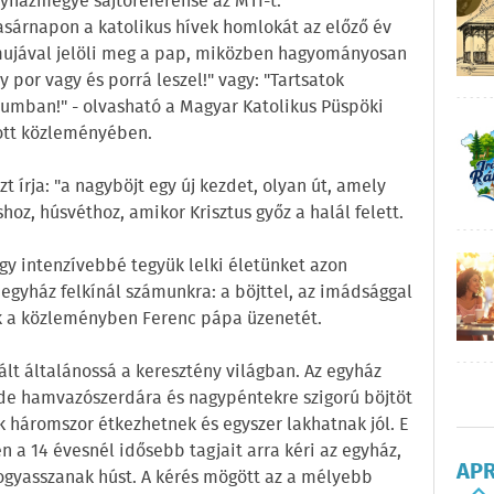
gyházmegye sajtóreferense az MTI-t.
sárnapon a katolikus hívek homlokát az előző év
mujával jelöli meg a pap, miközben hagyományosan
 por vagy és porrá leszel!" vagy: "Tartsatok
umban!" - olvasható a Magyar Katolikus Püspöki
tott közleményében.
 írja: "a nagyböjt egy új kezdet, olyan út, amely
hoz, húsvéthoz, amikor Krisztus győz a halál felett.
gy intenzívebbé tegyük lelki életünket azon
egyház felkínál számunkra: a böjttel, az imádsággal
ék a közleményben Ferenc pápa üzenetét.
ált általánossá a keresztény világban. Az egyház
 de hamvazószerdára és nagypéntekre szigorú böjtöt
sak háromszor étkezhetnek és egyszer lakhatnak jól. E
 a 14 évesnél idősebb tagjait arra kéri az egyház,
AP
fogyasszanak húst. A kérés mögött az a mélyebb