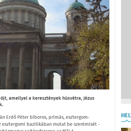
jt, amellyel a keresztények húsvétra, Jézus
k.
HE
án Erdő Péter bíboros, prímás, esztergom-
z esztergomi bazilikában mutat be szentmisét -