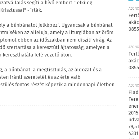
zatvállalás segíti a hívő embert "lelkileg
AZONOS
Krisztussal" - írták.
Fert
akác
amely a bűnbánatot jelképezi. Ugyancsak a bűnbánat
0855
ntmiséken az alleluja, amely a liturgiában az öröm
plomot ebben az időszakban nem díszíti virág. Az
ő szertartása a keresztúti ájtatosság, amelyen a
AZONOS
Fert
a kereszthalála felé vezető úton.
akác
0855
g, a bűnbánat, a megtisztulás, az áldozat és a
ten iránti szeretetét és az érte való
észülés fontos részét képezik a mindennapi életben
AZONOS
Elad
Fere
ener
2015
udva
79,5
4331