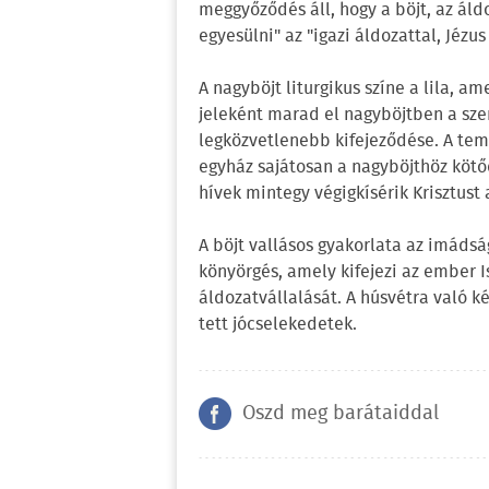
meggyőződés áll, hogy a böjt, az áldo
egyesülni" az "igazi áldozattal, Jézus 
A nagyböjt liturgikus színe a lila, 
jeleként marad el nagyböjtben a sze
legközvetlenebb kifejeződése. A tem
egyház sajátosan a nagyböjthöz kötőd
hívek mintegy végigkísérik Krisztust 
A böjt vallásos gyakorlata az imádsá
könyörgés, amely kifejezi az ember Is
áldozatvállalását. A húsvétra való k
tett jócselekedetek.
Oszd meg barátaiddal