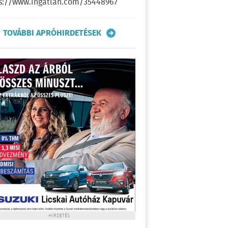
s://www.ingatlan.com/35448967
TOVÁBBI APRÓHIRDETÉSEK
HIRDETÉS