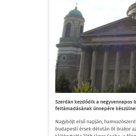
Szerdán kezdődik a negyvennapos bö
feltámadásának ünnepére készülne
Nagyböjt első napján, hamvazószerd
budapesti érsek délután öt órakor a