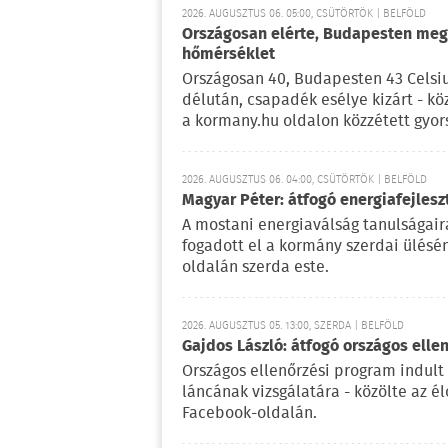
2026. AUGUSZTUS 06. 05:00, CSÜTÖRTÖK | BELFÖLD
Országosan elérte, Budapesten meg 
hőmérséklet
Országosan 40, Budapesten 43 Celsi
délután, csapadék esélye kizárt - kö
a kormany.hu oldalon közzétett gyor
2026. AUGUSZTUS 06. 04:00, CSÜTÖRTÖK | BELFÖLD
Magyar Péter: átfogó energiafejlesz
A mostani energiaválság tanulságaira
fogadott el a kormány szerdai ülésé
oldalán szerda este.
2026. AUGUSZTUS 05. 13:00, SZERDA | BELFÖLD
Gajdos László: átfogó országos elle
Országos ellenőrzési program indult
láncának vizsgálatára - közölte az é
Facebook-oldalán.