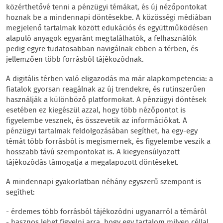
közérthetővé tenni a pénzügyi témákat, és új nézőpontokat
hoznak be a mindennapi döntésekbe. A közösségi médiában
megjelenő tartalmak között edukációs és együttműködésen
alapuló anyagok egyaránt megtalálhatók, a felhasználók
pedig egyre tudatosabban navigálnak ebben a térben, és
jellemzően több forrásból tájékozódnak.
A digitális térben való eligazodás ma már alapkompetencia: a
fiatalok gyorsan reagálnak az új trendekre, és rutinszerűen
használják a különböző platformokat. A pénzügyi döntések
esetében ez kiegészül azzal, hogy több nézőpontot is
figyelembe vesznek, és összevetik az információkat. A
pénzügyi tartalmak feldolgozásában segíthet, ha egy-egy
témát több forrásból is megismernek, és figyelembe veszik a
hosszabb távú szempontokat is. A kiegyensúlyozott
tájékozódás támogatja a megalapozott döntéseket.
A mindennapi gyakorlatban néhány egyszerű szempont is
segíthet:
- érdemes több forrásból tájékozódni ugyanarról a témáról
- hasznos lehet figyelni arra, hogy egy tartalom milyen céllal