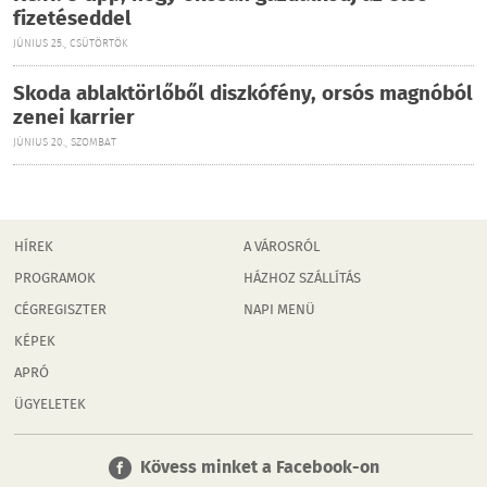
fizetéseddel
JÚNIUS 25., CSÜTÖRTÖK
Skoda ablaktörlőből diszkófény, orsós magnóból
zenei karrier
JÚNIUS 20., SZOMBAT
HÍREK
A VÁROSRÓL
PROGRAMOK
HÁZHOZ SZÁLLÍTÁS
CÉGREGISZTER
NAPI MENÜ
KÉPEK
APRÓ
ÜGYELETEK
Kövess minket a Facebook-on