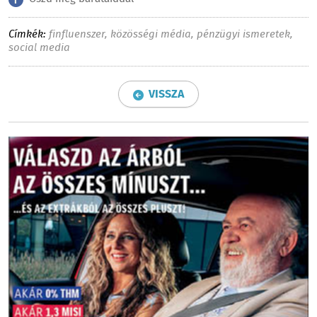
Címkék:
finfluenszer
,
közösségi média
,
pénzügyi ismeretek
,
social media
VISSZA