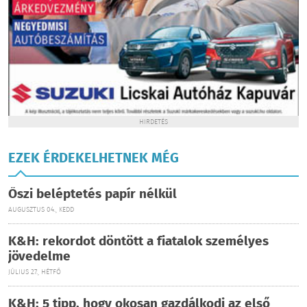
HIRDETÉS
EZEK ÉRDEKELHETNEK MÉG
Őszi beléptetés papír nélkül
AUGUSZTUS 04., KEDD
K&H: rekordot döntött a fiatalok személyes
jövedelme
JÚLIUS 27., HÉTFŐ
K&H: 5 tipp, hogy okosan gazdálkodj az első