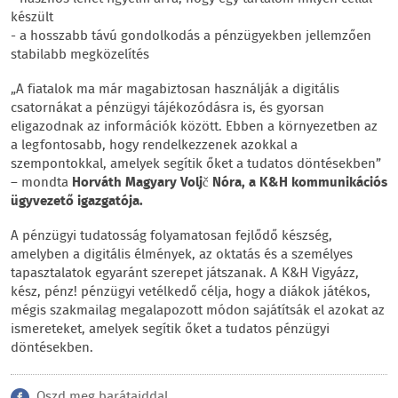
készült
- a hosszabb távú gondolkodás a pénzügyekben jellemzően
stabilabb megközelítés
„A fiatalok ma már magabiztosan használják a digitális
csatornákat a pénzügyi tájékozódásra is, és gyorsan
eligazodnak az információk között. Ebben a környezetben az
a legfontosabb, hogy rendelkezzenek azokkal a
szempontokkal, amelyek segítik őket a tudatos döntésekben”
– mondta
Horváth Magyary Voljč Nóra, a K&H kommunikációs
ügyvezető igazgatója.
A pénzügyi tudatosság folyamatosan fejlődő készség,
amelyben a digitális élmények, az oktatás és a személyes
tapasztalatok egyaránt szerepet játszanak. A K&H Vigyázz,
kész, pénz! pénzügyi vetélkedő célja, hogy a diákok játékos,
mégis szakmailag megalapozott módon sajátítsák el azokat az
ismereteket, amelyek segítik őket a tudatos pénzügyi
döntésekben.
Oszd meg barátaiddal