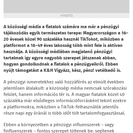
HIRDETÉS
A közösségi média a fiatalok számára ma már a pénzügyi
tájékozódás egyik természetes terepe: Magyarországon a 16–
20 évesek közel 90 százaléka használ TikTokot, miközben a
platformot a 18–49 éves lakosság több mint fele is aktívan
használja. A közösségi médiában megjelenő pénzügyi
tartalmak így egyre nagyobb szerepet játszanak abban,
hogyan gondolkodnak a fiatalok a pénzügyeikről. Ebben
nyújt támogatást a K&H Vigyázz, kész, pénz! vetélkedő is.
A pénzügyi ismeretekhez való hozzáférés az elmúlt években
jelentősen átalakult: a közösségi média nemcsak szórakozási
felület, hanem információs tér is. A magyar fiatalok közel 40
százaléka már elsődleges információforrásként tekint ezekre
a platformokra, miközben a TikTok-felhasználók jelentős
része napi egy óránál is több időt tölt tartalomfogyasztással.
Ebben a környezetben a pénzügyi influenszerek – vagy
finfluenszerek – fontos szerepet töltenek be: segítenek