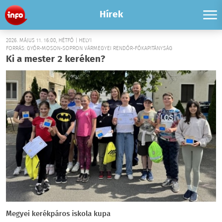
Hírek
2026. MÁJUS 11. 16:00, HÉTFŐ | HELYI
FORRÁS: GYŐR-MOSON-SOPRON VÁRMEGYEI RENDŐR-FŐKAPITÁNYSÁG
Ki a mester 2 keréken?
Megyei kerékpáros iskola kupa