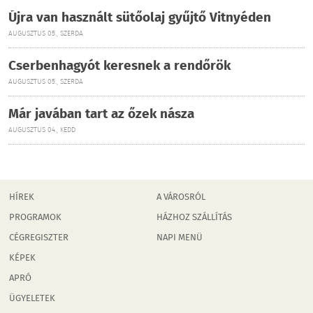
Újra van használt sütőolaj gyűjtő Vitnyéden
AUGUSZTUS 05., SZERDA
Cserbenhagyót keresnek a rendőrök
AUGUSZTUS 05., SZERDA
Már javában tart az őzek násza
AUGUSZTUS 04., KEDD
HÍREK
A VÁROSRÓL
PROGRAMOK
HÁZHOZ SZÁLLÍTÁS
CÉGREGISZTER
NAPI MENÜ
KÉPEK
APRÓ
ÜGYELETEK