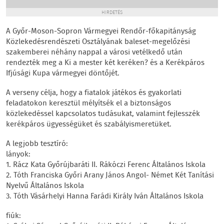
HIRDETÉS
A Győr-Moson-Sopron Vármegyei Rendőr-főkapitányság
Közlekedésrendészeti Osztályának baleset-megelőzési
szakemberei néhány nappal a városi vetélkedő után
rendezték meg a Ki a mester két keréken? és a Kerékpáros
Ifjúsági Kupa vármegyei döntőjét.
A verseny célja, hogy a fiatalok játékos és gyakorlati
feladatokon keresztül mélyítsék el a biztonságos
közlekedéssel kapcsolatos tudásukat, valamint fejlesszék
kerékpáros ügyességüket és szabályismeretüket.
A legjobb tesztíró:
lányok:
1. Rácz Kata Győrújbaráti II. Rákóczi Ferenc Általános Iskola
2. Tóth Franciska Győri Arany János Angol- Német Két Tanítási
Nyelvű Általános Iskola
3. Tóth Vásárhelyi Hanna Farádi Király Iván Általános Iskola
fiúk: