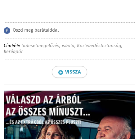
Oszd meg barátaiddal
Címkék:
balesetmegelőzés
,
iskola
,
Közlekedésbiztonság
,
kerékpár
VISSZA