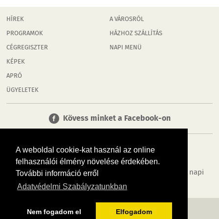
HÍREK
A VÁROSRÓL
PROGRAMOK
HÁZHOZ SZÁLLÍTÁS
CÉGREGISZTER
NAPI MENÜ
KÉPEK
APRÓ
ÜGYELETEK
Kövess minket a Facebook-on
A weboldal cookie-kat használ az online
felhasználói élmény növelése érdekében.
Tudj meg többet városodról! Hírek, programok, képek, napi
További információ erről
menü, cégek…. és minden, ami Rábaköz
Adatvédelmi Szabályzatunkban
MÉDIAAJÁNLÓ
ADATVÉDELEM
IMPRESSZUM
RÓLUNK
ÁSZF
Nem fogadom el
Elfogadom