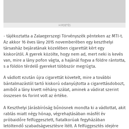
HIRDETÉS
- tájékoztatta a Zalaegerszegi Törvényszék pénteken az MTI-t.
Az akkor 16 éves lány 2015 novemberében egy keszthelyi
társasház bejáratának közelében cigarettát kért egy
kiskorútól. A gyerek közölte, hogy nem ad, mert neki is kevés
van, mire a lány pofon vágta, a hajánál fogva a földre rántotta,
s a földön térdelő gyereket többször megrúgta.
A vádlott ezután újra cigarettát követelt, mire a további
bántalmazástól tartó kiskorú odanyújtotta a cigarettásdobozt,
amiből a lány kivett néhány szálat, aminek a vádirat szerint
összesen 64 forint volt az értéke.
A Keszthelyi Járásbíróság bűnösnek mondta ki a vádlottat, akit
rablás miatt négy hónap, végrehajtásában másfél év
próbaidőre felfüggesztett, fiatalkorúak fegyházában
letöltendő szabadságvesztésre ítélt. A felfüggesztés idejére