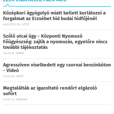
EZEK ÉRDEKELHETNEK MÉG
Középkori ágyúgolyó miatt kellett korlátozni a
forgalmat az Erzsébet híd budai hídfőjénél
AUGUSZTUS 03., HÉTFŐ
Szőlő utcai ügy - Központi Nyomozó
Főügyészség: zajlik a nyomozás, egyelőre nincs
további tájékoztatás
JÚLIUS 29., SZERDA
Agresszíven viselkedett egy csornai benzinkúton
- Videó
JÚLIUS 20., HÉTFŐ
Megtalálták az igazoltató rendőrt elgázoló
sofőrt
JÚLIUS 12., VASÁRNAP