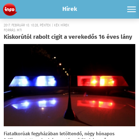
Hírek
2017. FEBRUÁR 10. 10:28, PÉNTEK | KÉK HÍREK
FORRÁS: MTI
Kiskorútól rabolt cigit a verekedős 16 éves lány
Fiatalkorúak fegyházában letöltendő, négy hónapos