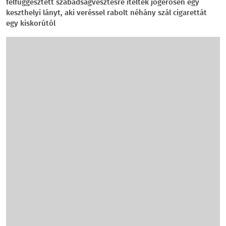
felfüggesztett szabadságvesztésre ítéltek jogerősen egy
keszthelyi lányt, aki veréssel rabolt néhány szál cigarettát
egy kiskorútól