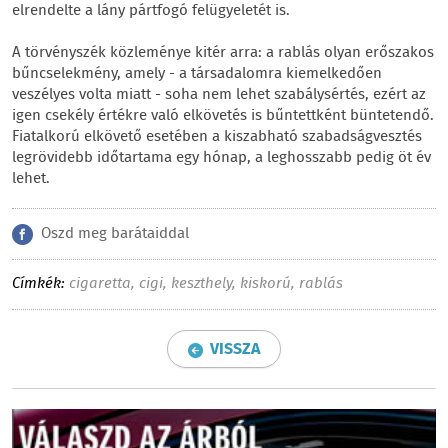
elrendelte a lány pártfogó felügyeletét is.
A törvényszék közleménye kitér arra: a rablás olyan erőszakos
bűncselekmény, amely - a társadalomra kiemelkedően
veszélyes volta miatt - soha nem lehet szabálysértés, ezért az
igen csekély értékre való elkövetés is bűntettként büntetendő.
Fiatalkorú elkövető esetében a kiszabható szabadságvesztés
legrövidebb időtartama egy hónap, a leghosszabb pedig öt év
lehet.
Oszd meg barátaiddal
Címkék:
cigaretta
,
cigi
,
keszthely
,
kiskorú
,
rablás
VISSZA