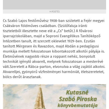
HIRDETÉS
Cs Szabó Lajos festőművész 1908-ban született a Fejér megyei
Csákváron földműves családban. (Szülőfaluja iránti
tiszteletből illesztette neve elé a „Cs” betűt.) A fővárosi
iparrajziskolában, majd a Soproni Evangélikus Tanítóképző
Intézetben tanult, itt szerzett oklevelet 1929-ben. Ezután
tanított Mérgesen és Ravazdon, majd Abdán a pedagógusi
munkája mellett fokozatosan kibontakozott alkotói pályája is.
Életművének nagyobb része a roppant nehéz, bonyolult
technikát igénylő akvarell, melynek fokozatosan a mesterévé
vált.Szeretett a Rábca-parton, elvonulva a világ zajától alkotni.
Akvarelljei, gyönyörű vízfestményei harmóniát, életszeretetet,
bölcs derűt árasztanak.