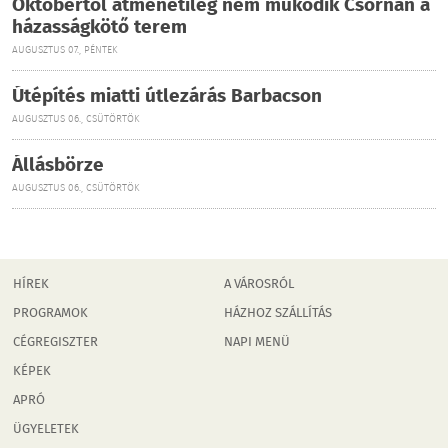
Októbertől átmenetileg nem működik Csornán a
házasságkötő terem
AUGUSZTUS 07., PÉNTEK
Útépítés miatti útlezárás Barbacson
AUGUSZTUS 06., CSÜTÖRTÖK
Állásbörze
AUGUSZTUS 06., CSÜTÖRTÖK
HÍREK
A VÁROSRÓL
PROGRAMOK
HÁZHOZ SZÁLLÍTÁS
CÉGREGISZTER
NAPI MENÜ
KÉPEK
APRÓ
ÜGYELETEK