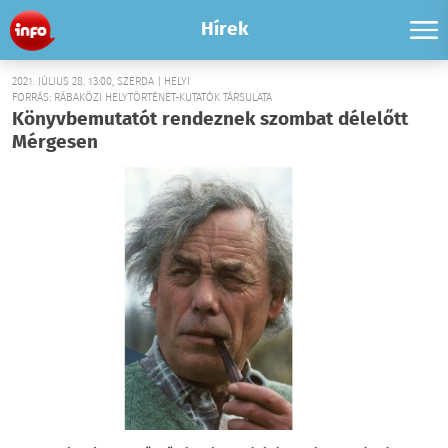
Hírek
2021. JÚLIUS 28. 13:00, SZERDA | HELYI
FORRÁS: RÁBAKÖZI HELYTÖRTÉNET-KUTATÓK TÁRSULATA
Könyvbemutatót rendeznek szombat délelőtt
Mérgesen