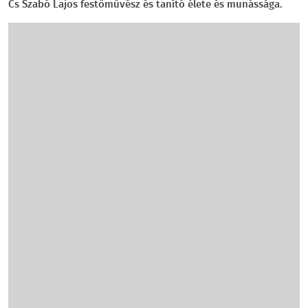
Cs Szabó Lajos festőművész és tanító élete és munássága.