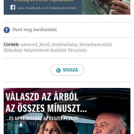
Oszd meg barátaiddal
Címkék:
akvarell
,
festő
,
festőművész
,
könyvbemutató
,
Rábaközi Helytörténet-kutatók Társulata
VISSZA