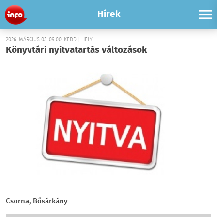
Hírek
2026. MÁRCIUS 03. 09:00, KEDD | HELYI
Könyvtári nyitvatartás változások
Csorna, Bősárkány