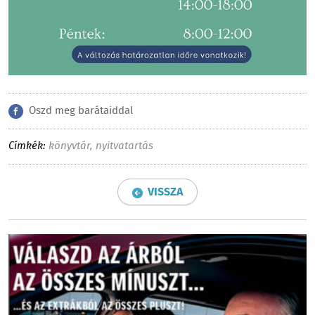
Oszd meg barátaiddal
Címkék:
könyvtár
,
nyitvatartás
VISSZA