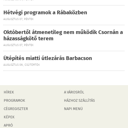
Hétvégi programok a Rábaközben
AUGUSZTUS 07., PÉNTEK
Októbertől átmenetileg nem működik Csornán a
házasságkötő terem
AUGUSZTUS 07., PÉNTEK
Útépítés miatti útlezárás Barbacson
AUGUSZTUS 06., CSÜTÖRTÖK
HÍREK
A VÁROSRÓL
PROGRAMOK
HÁZHOZ SZÁLLÍTÁS
CÉGREGISZTER
NAPI MENÜ
KÉPEK
APRÓ