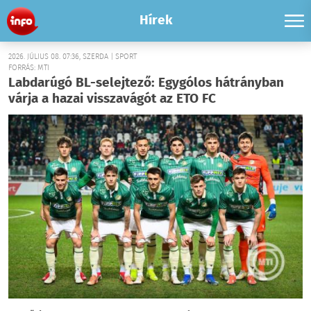
Hírek
2026. JÚLIUS 08. 07:36, SZERDA | SPORT
FORRÁS: MTI
Labdarúgó BL-selejtező: Egygólos hátrányban
várja a hazai visszavágót az ETO FC