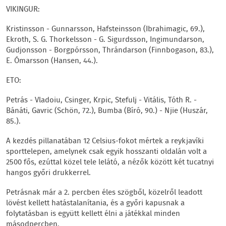
VIKINGUR:
Kristinsson - Gunnarsson, Hafsteinsson (Ibrahimagic, 69.),
Ekroth, S. G. Thorkelsson - G. Sigurdsson, Ingimundarson,
Gudjonsson - Borgpórsson, Thrándarson (Finnbogason, 83.),
E. Ómarsson (Hansen, 44.).
ETO:
Petrás - Vladoiu, Csinger, Krpic, Stefulj - Vitális, Tóth R. -
Bánáti, Gavric (Schön, 72.), Bumba (Bíró, 90.) - Njie (Huszár,
85.).
A kezdés pillanatában 12 Celsius-fokot mértek a reykjavíki
sporttelepen, amelynek csak egyik hosszanti oldalán volt a
2500 fős, ezúttal közel tele lelátó, a nézők között két tucatnyi
hangos győri drukkerrel.
Petrásnak már a 2. percben éles szögből, közelről leadott
lövést kellett hatástalanítania, és a győri kapusnak a
folytatásban is együtt kellett élni a játékkal minden
másodpercben.