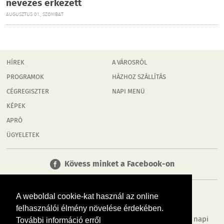
nevezés érkezett
AUGUSZTUS 01., SZOMBAT
HÍREK
A VÁROSRÓL
PROGRAMOK
HÁZHOZ SZÁLLÍTÁS
CÉGREGISZTER
NAPI MENÜ
KÉPEK
APRÓ
ÜGYELETEK
Kövess minket a Facebook-on
A weboldal cookie-kat használ az online
felhasználói élmény növelése érdekében.
Tudj meg többet városodról! Hírek, programok, képek, napi
További információ erről