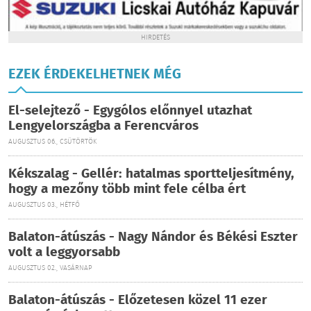
HIRDETÉS
EZEK ÉRDEKELHETNEK MÉG
El-selejtező - Egygólos előnnyel utazhat
Lengyelországba a Ferencváros
AUGUSZTUS 06., CSÜTÖRTÖK
Kékszalag - Gellér: hatalmas sportteljesítmény,
hogy a mezőny több mint fele célba ért
AUGUSZTUS 03., HÉTFŐ
Balaton-átúszás - Nagy Nándor és Békési Eszter
volt a leggyorsabb
AUGUSZTUS 02., VASÁRNAP
Balaton-átúszás - Előzetesen közel 11 ezer