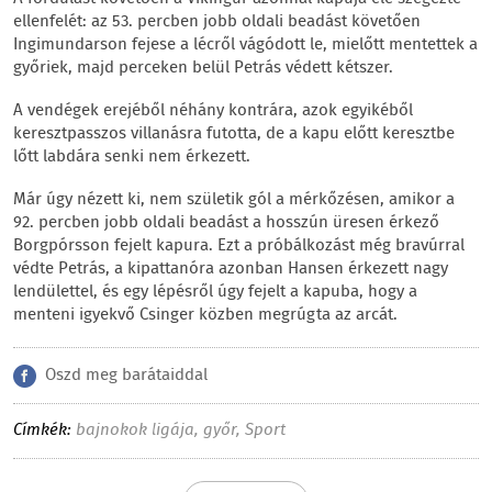
ellenfelét: az 53. percben jobb oldali beadást követően
Ingimundarson fejese a lécről vágódott le, mielőtt mentettek a
győriek, majd perceken belül Petrás védett kétszer.
A vendégek erejéből néhány kontrára, azok egyikéből
keresztpasszos villanásra futotta, de a kapu előtt keresztbe
lőtt labdára senki nem érkezett.
Már úgy nézett ki, nem születik gól a mérkőzésen, amikor a
92. percben jobb oldali beadást a hosszún üresen érkező
Borgpórsson fejelt kapura. Ezt a próbálkozást még bravúrral
védte Petrás, a kipattanóra azonban Hansen érkezett nagy
lendülettel, és egy lépésről úgy fejelt a kapuba, hogy a
menteni igyekvő Csinger közben megrúgta az arcát.
Oszd meg barátaiddal
Címkék:
bajnokok ligája
,
győr
,
Sport