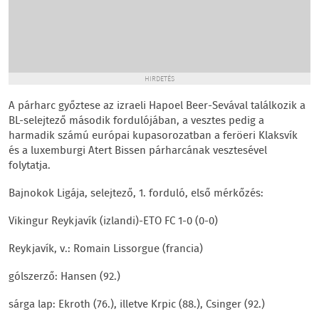
HIRDETÉS
A párharc győztese az izraeli Hapoel Beer-Sevával találkozik a
BL-selejtező második fordulójában, a vesztes pedig a
harmadik számú európai kupasorozatban a feröeri Klaksvík
és a luxemburgi Atert Bissen párharcának vesztesével
folytatja.
Bajnokok Ligája, selejtező, 1. forduló, első mérkőzés:
Vikingur Reykjavík (izlandi)-ETO FC 1-0 (0-0)
Reykjavík, v.: Romain Lissorgue (francia)
gólszerző: Hansen (92.)
sárga lap: Ekroth (76.), illetve Krpic (88.), Csinger (92.)