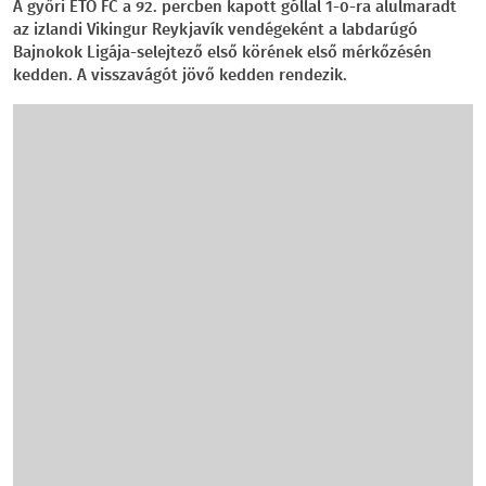
A győri ETO FC a 92. percben kapott góllal 1-0-ra alulmaradt
az izlandi Vikingur Reykjavík vendégeként a labdarúgó
Bajnokok Ligája-selejtező első körének első mérkőzésén
kedden. A visszavágót jövő kedden rendezik.