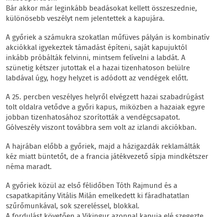
Bár akkor már leginkább beadásokat kellett összeszednie,
különösebb veszélyt nem jelentettek a kapujára.
A győriek a számukra szokatlan műfüves pályán is kombinatív
akciókkal igyekeztek támadást építeni, saját kapujuktól
inkább próbálták felvinni, mintsem felívelni a labdát. A
szünetig kétszer jutottak el a hazai tizenhatoson belülre
labdával úgy, hogy helyzet is adódott az vendégek előtt.
A 25. percben veszélyes helyről elvégzett hazai szabadrúgást
tolt oldalra vetődve a győri kapus, miközben a hazaiak egyre
jobban tizenhatosához szorították a vendégcsapatot.
Gólveszély viszont továbbra sem volt az izlandi akciókban.
A hajrában előbb a győriek, majd a házigazdák reklamálták
kéz miatt büntetőt, de a francia játékvezető sípja mindkétszer
néma maradt.
A győriek közül az első félidőben Tóth Rajmund és a
csapatkapitány Vitális Milán emelkedett ki fáradhatatlan
szűrőmunkával, sok szereléssel, blokkal.
A fordulást követően a Vikingur azonnal kapuja elé szegezte