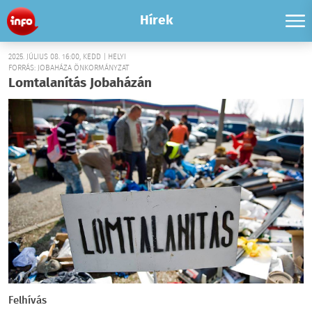
Hírek
2025. JÚLIUS 08. 16:00, KEDD | HELYI
FORRÁS: JOBAHÁZA ÖNKORMÁNYZAT
Lomtalanítás Jobaházán
Felhívás