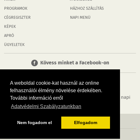
PROGRAMOK
HÁZHOZ SZÁLLÍTÁS
CÉGREGISZTER
NAPI MENÜ
KÉPEK
APRÓ
ÜGYELETEK
Kövess minket a Facebook-on
A weboldal cookie-kat használ az online
felhasználói élmény növelése érdekében.
Tudj meg többet városodról! Hírek, programok, képek, napi
További információ erről
menü, cégek…. és minden, ami Rábaköz
Adatvédelmi Szabályzatunkban
MÉDIAAJÁNLÓ
ADATVÉDELEM
IMPRESSZUM
RÓLUNK
ÁSZF
Nem fogadom el
Elfogadom
Copyright InfoVárosok. Minden jog fenntartva. | Web design & arculat by
Voov