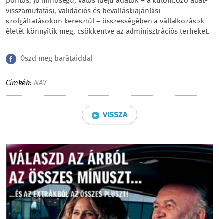
pontos, jó minőségű, valós idejű adatok – a különböző adat-
visszamutatási, validációs és bevalláskiajánlási
szolgáltatásokon keresztül – összességében a vállalkozások
életét könnyítik meg, csökkentve az adminisztrációs terheket.
Oszd meg barátaiddal
Címkék:
NAV
VISSZA