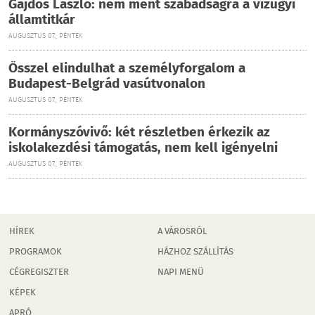
Gajdos László: nem ment szabadságra a vízügyi
államtitkár
AUGUSZTUS 07., PÉNTEK
Ősszel elindulhat a személyforgalom a
Budapest-Belgrád vasútvonalon
AUGUSZTUS 07., PÉNTEK
Kormányszóvivő: két részletben érkezik az
iskolakezdési támogatás, nem kell igényelni
AUGUSZTUS 07., PÉNTEK
HÍREK
A VÁROSRÓL
PROGRAMOK
HÁZHOZ SZÁLLÍTÁS
CÉGREGISZTER
NAPI MENÜ
KÉPEK
APRÓ