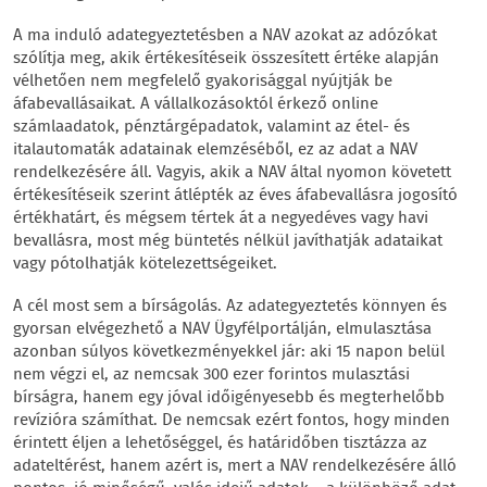
A ma induló adategyeztetésben a NAV azokat az adózókat
szólítja meg, akik értékesítéseik összesített értéke alapján
vélhetően nem megfelelő gyakorisággal nyújtják be
áfabevallásaikat. A vállalkozásoktól érkező online
számlaadatok, pénztárgépadatok, valamint az étel- és
italautomaták adatainak elemzéséből, ez az adat a NAV
rendelkezésére áll. Vagyis, akik a NAV által nyomon követett
értékesítéseik szerint átlépték az éves áfabevallásra jogosító
értékhatárt, és mégsem tértek át a negyedéves vagy havi
bevallásra, most még büntetés nélkül javíthatják adataikat
vagy pótolhatják kötelezettségeiket.
A cél most sem a bírságolás. Az adategyeztetés könnyen és
gyorsan elvégezhető a NAV Ügyfélportálján, elmulasztása
azonban súlyos következményekkel jár: aki 15 napon belül
nem végzi el, az nemcsak 300 ezer forintos mulasztási
bírságra, hanem egy jóval időigényesebb és megterhelőbb
revízióra számíthat. De nemcsak ezért fontos, hogy minden
érintett éljen a lehetőséggel, és határidőben tisztázza az
adateltérést, hanem azért is, mert a NAV rendelkezésére álló