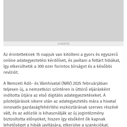
HIRDETÉS
Az érintetteknek 15 napjuk van kitölteni a gyors és egyszerű
online adategyeztetési kérdőívet, és javítani a feltárt hibákat,
így elkerülhetik a 300 ezer forintos bírságot és a későbbi
revíziót.
A Nemzeti Adó- és Vámhivatal (NAV) 2025 februárjában
teljesen új, a nemzetközi színtéren is úttörő eljárásként
indította útjára az első digitális adategyeztetéseket. A
piloteljárások sikere után az adategyeztetés mára a hivatal
innovatív gazdaságfehérítési eszköztárának szerves részévé
vált, és az adózók is kihasználják az új jogintézmény
biztosította előnyöket, hiszen így elsőként ők kapnak
lehetőséget a hibák javítására, elkerülve a szankciókat.