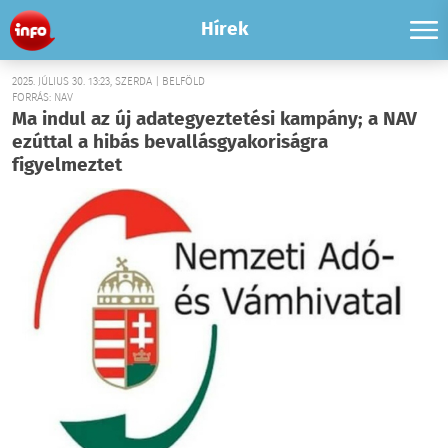
Hírek
2025. JÚLIUS 30. 13:23, SZERDA | BELFÖLD
FORRÁS: NAV
Ma indul az új adategyeztetési kampány; a NAV
ezúttal a hibás bevallásgyakoriságra
figyelmeztet