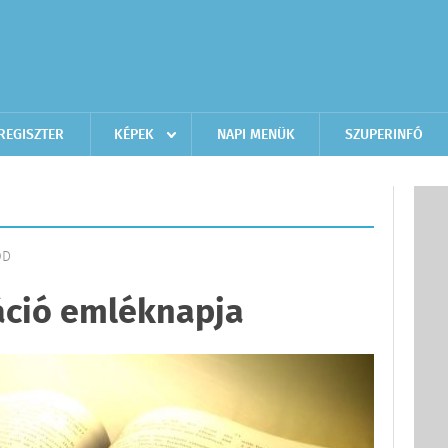
REGISZTER
KÉPEK
NAPI MENÜK
SZUPERINFÓ
ÓD
áció emléknapja