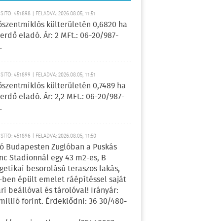
ÍTÓ: 451898 | FELADVA: 2026.08.05, 11:51
őszentmiklós külterületén 0,6820 ha
erdő eladó. Ár: 2 MFt.: 06-20/987-
.
ÍTÓ: 451899 | FELADVA: 2026.08.05, 11:51
őszentmiklós külterületén 0,7489 ha
erdő eladó. Ár: 2,2 MFt.: 06-20/987-
.
ÍTÓ: 451896 | FELADVA: 2026.08.05, 11:50
ó Budapesten Zuglóban a Puskás
nc Stadionnál egy 43 m2-es, B
getikai besorolású teraszos lakás,
-ben épült emelet ráépítéssel saját
ri beállóval és tárolóval! Irányár:
 millió forint. Érdeklődni: 36 30/480-