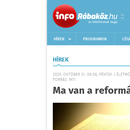
HÍREK
PROGRAMOK
CÉG
HÍREK
2025. OKTÓBER 31. 08:06, PÉNTEK | ÉLETM
FORRÁS: MTI
Ma van a reform