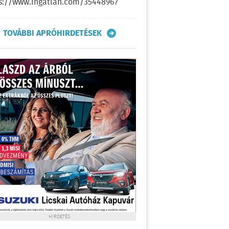
s://www.ingatlan.com/35448967
TOVÁBBI APRÓHIRDETÉSEK
HIRDETÉS