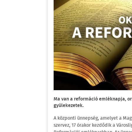
Ma van a reformáció emléknapja, or
gyülekezetek.
A központi ünnepség, amelyet a Ma
szervez, 17 órakor kezdődik a Városli