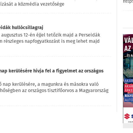
http
ízását a közmédia vezetősége
eidák hullócsillagraj
 augusztus 12-én éjjel tetőzik majd a Perseidák
on részleges napfogyatkozást is meg lehet majd
nap kerülésére hívja fel a figyelmet az országos
ző nap kerülésére, a magunkra és másokra való
a hőségben az országos tisztifőorvos a Magyarország