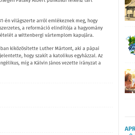
ségen Pataky Albert pünkösdi lelkész tart
1-én világszerte arról emlékeznek meg, hogy
zerzetes, a reformáció elindítója a hagyomány
 tételét a wittenbergi vártemplom kapujára.
ban kiközösítette Luther Mártont, aki a pápai
jelentette, hogy szakít a katolikus egyházzal. Az
angélikus, míg a Kálvin János vezette irányzat a
AP