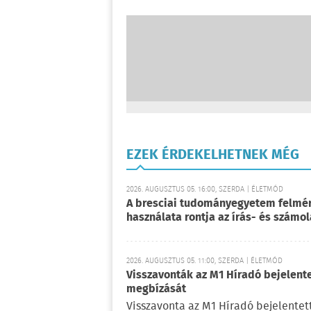
EZEK ÉRDEKELHETNEK MÉG
2026. AUGUSZTUS 05. 16:00, SZERDA | ÉLETMÓD
A bresciai tudományegyetem felmérés
használata rontja az írás- és számo
2026. AUGUSZTUS 05. 11:00, SZERDA | ÉLETMÓD
Visszavonták az M1 Híradó bejelent
megbízását
Visszavonta az M1 Híradó bejelentet