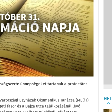
szágszerte ünnepségeket tartanak a protestáns
HE
gyarországi Egyházak Ökumenikus Tanácsa (MEÖT)
geti fasor és a Bajza utca találkozásánál lévő