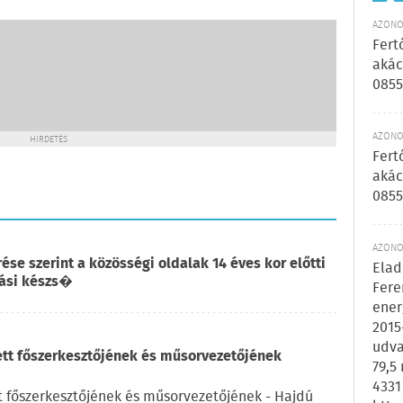
AZONOS
Fert
akác
0855
AZONOS
HIRDETÉS
Fert
akác
0855
AZONOS
e szerint a közösségi oldalak 14 éves kor előtti
Elad
lási készs�
Fere
ener
2015
udva
ett főszerkesztőjének és műsorvezetőjének
79,5
4331
t főszerkesztőjének és műsorvezetőjének - Hajdú