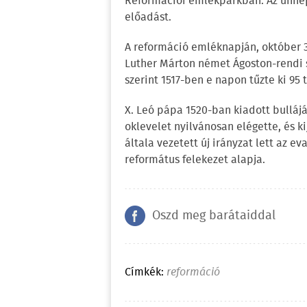
Reformációi emlékparkban. Az ünnep
előadást.
A reformáció emléknapján, október 3
Luther Márton német Ágoston-rendi s
szerint 1517-ben e napon tűzte ki 95
X. Leó pápa 1520-ban kiadott bullájá
oklevelet nyilvánosan elégette, és ki
általa vezetett új irányzat lett az ev
református felekezet alapja.
Oszd meg barátaiddal
Címkék:
reformáció