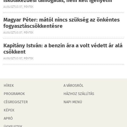
iskolakezdési támogatás, nem kell igényelni
AUGUSZTUS 07., PÉNTEK
Magyar Péter: mától nincs szükség az önkéntes
fogyasztáscsökkentésre
AUGUSZTUS 07., PÉNTEK
Kapitány István: a benzin ára a volt védett ár alá
csökkent
AUGUSZTUS 07., PÉNTEK
HÍREK
A VÁROSRÓL
PROGRAMOK
HÁZHOZ SZÁLLÍTÁS
CÉGREGISZTER
NAPI MENÜ
KÉPEK
APRÓ