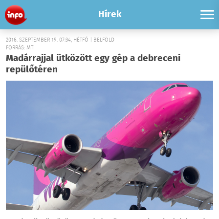
Hírek
2016. SZEPTEMBER 19. 07:34, HÉTFŐ | BELFÖLD
FORRÁS: MTI
Madárrajjal ütközött egy gép a debreceni
repülőtéren