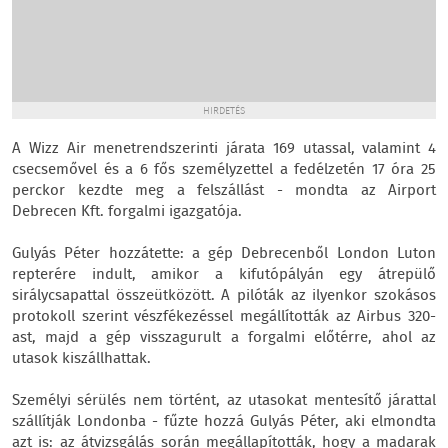
HIRDETÉS
A Wizz Air menetrendszerinti járata 169 utassal, valamint 4
csecsemővel és a 6 fős személyzettel a fedélzetén 17 óra 25
perckor kezdte meg a felszállást - mondta az Airport
Debrecen Kft. forgalmi igazgatója.
Gulyás Péter hozzátette: a gép Debrecenből London Luton
repterére indult, amikor a kifutópályán egy átrepülő
sirálycsapattal összeütközött. A pilóták az ilyenkor szokásos
protokoll szerint vészfékezéssel megállították az Airbus 320-
ast, majd a gép visszagurult a forgalmi előtérre, ahol az
utasok kiszállhattak.
Személyi sérülés nem történt, az utasokat mentesítő járattal
szállítják Londonba - fűzte hozzá Gulyás Péter, aki elmondta
azt is: az átvizsgálás során megállapították, hogy a madarak