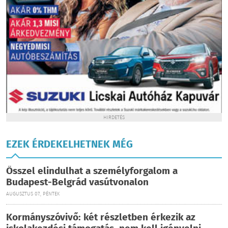
HIRDETÉS
EZEK ÉRDEKELHETNEK MÉG
Ősszel elindulhat a személyforgalom a
Budapest-Belgrád vasútvonalon
AUGUSZTUS 07., PÉNTEK
Kormányszóvivő: két részletben érkezik az