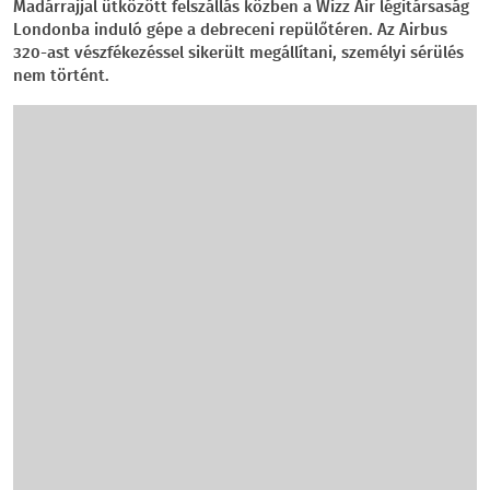
Madárrajjal ütközött felszállás közben a Wizz Air légitársaság
Londonba induló gépe a debreceni repülőtéren. Az Airbus
320-ast vészfékezéssel sikerült megállítani, személyi sérülés
nem történt.