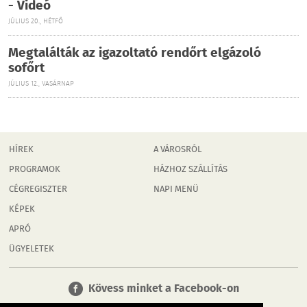
- Videó
JÚLIUS 20., HÉTFŐ
Megtalálták az igazoltató rendőrt elgázoló
sofőrt
JÚLIUS 12., VASÁRNAP
HÍREK
A VÁROSRÓL
PROGRAMOK
HÁZHOZ SZÁLLÍTÁS
CÉGREGISZTER
NAPI MENÜ
KÉPEK
APRÓ
ÜGYELETEK
Kövess minket a Facebook-on