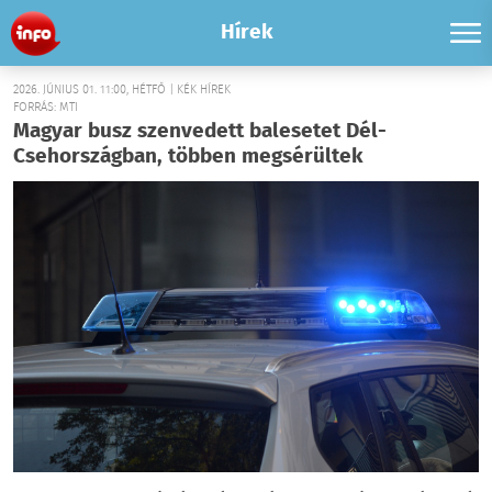
Hírek
2026. JÚNIUS 01. 11:00, HÉTFŐ | KÉK HÍREK
FORRÁS: MTI
Magyar busz szenvedett balesetet Dél-
Csehországban, többen megsérültek