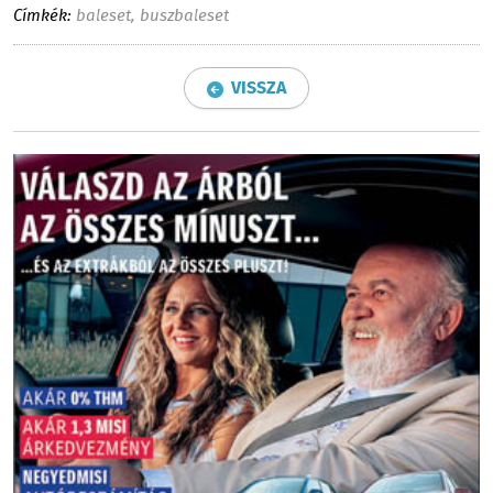
Címkék:
baleset
,
buszbaleset
VISSZA