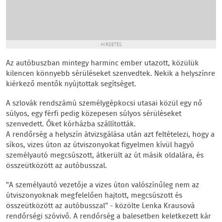
HIRDETÉS
Az autóbuszban mintegy harminc ember utazott, közülük
kilencen könnyebb sérüléseket szenvedtek. Nekik a helyszínre
kiérkező mentők nyújtottak segítséget.
A szlovák rendszámú személygépkocsi utasai közül egy nő
súlyos, egy férfi pedig közepesen súlyos sérüléseket
szenvedett. Őket kórházba szállították.
A rendőrség a helyszín átvizsgálása után azt feltételezi, hogy a
síkos, vizes úton az útviszonyokat figyelmen kívül hagyó
személyautó megcsúszott, átkerült az út másik oldalára, és
összeütközött az autóbusszal.
"A személyautó vezetője a vizes úton valószínűleg nem az
útviszonyoknak megfelelően hajtott, megcsúszott és
összeütközött az autóbusszal" - közölte Lenka Krausová
rendőrségi szóvivő. A rendőrség a balesetben keletkezett kár