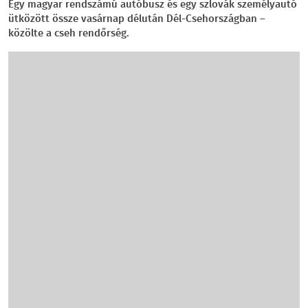
Egy magyar rendszámú autóbusz és egy szlovák személyautó
ütközött össze vasárnap délután Dél-Csehországban –
közölte a cseh rendőrség.