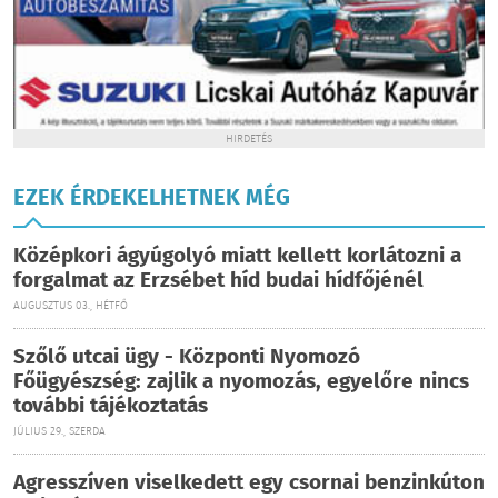
HIRDETÉS
EZEK ÉRDEKELHETNEK MÉG
Középkori ágyúgolyó miatt kellett korlátozni a
forgalmat az Erzsébet híd budai hídfőjénél
AUGUSZTUS 03., HÉTFŐ
Szőlő utcai ügy - Központi Nyomozó
Főügyészség: zajlik a nyomozás, egyelőre nincs
további tájékoztatás
JÚLIUS 29., SZERDA
Agresszíven viselkedett egy csornai benzinkúton