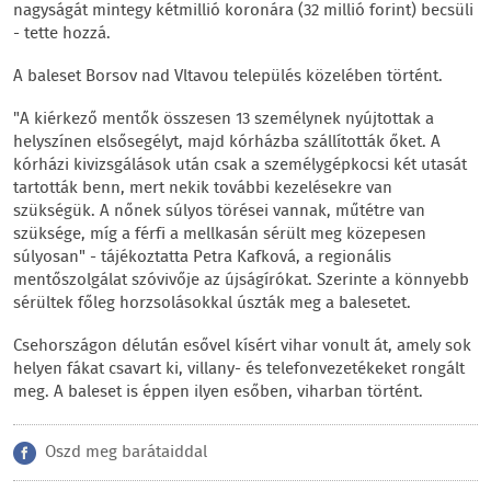
nagyságát mintegy kétmillió koronára (32 millió forint) becsüli
- tette hozzá.
A baleset Borsov nad Vltavou település közelében történt.
"A kiérkező mentők összesen 13 személynek nyújtottak a
helyszínen elsősegélyt, majd kórházba szállították őket. A
kórházi kivizsgálások után csak a személygépkocsi két utasát
tartották benn, mert nekik további kezelésekre van
szükségük. A nőnek súlyos törései vannak, műtétre van
szüksége, míg a férfi a mellkasán sérült meg közepesen
súlyosan" - tájékoztatta Petra Kafková, a regionális
mentőszolgálat szóvivője az újságírókat. Szerinte a könnyebb
sérültek főleg horzsolásokkal úszták meg a balesetet.
Csehországon délután esővel kísért vihar vonult át, amely sok
helyen fákat csavart ki, villany- és telefonvezetékeket rongált
meg. A baleset is éppen ilyen esőben, viharban történt.
Oszd meg barátaiddal